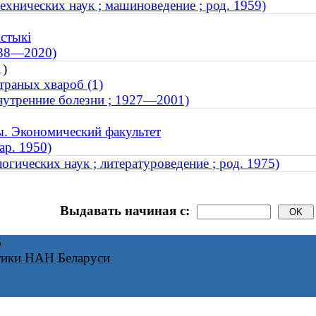
ехнических наук ; машиноведение ; род. 1959)
істыкі
1938—2020)
1)
траных хвароб (1)
нутренние болезни ; 1927—2001)
ы. Экономический факультет
ар. 1950)
гических наук ; литературоведение ; род. 1975)
Выдавать начиная с:
6
тики НАН Беларуси