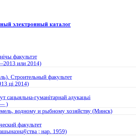
ўнічы факультэт
9—2013 или 2014)
ль). Строительный факультет
13 ці 2014)
тут сацыяльна-гуманітарнай адукацыі
— )
емель, водному и рыбному хозяйству (Минск)
ческий факультет
ашыназнаўства ; нар. 1959)