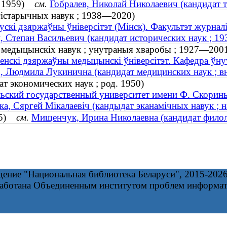
д. 1959)
см.
Гобралев, Николай Николаевич (кандидат т
 гістарычных навук ; 1938—2020)
ускі дзяржаўны ўніверсітэт (Мінск). Факультэт журнал
, Степан Васильевич (кандидат исторических наук ; 
т медыцынскіх навук ; унутраныя хваробы ; 1927—200
енскі дзяржаўны медыцынскі ўніверсітэт. Кафедра ўну
, Людмила Лукинична (кандидат медицинских наук ; в
ат экономических наук ; род. 1950)
ьский государственный университет имени Ф. Скорин
ка, Сяргей Мікалаевіч (кандыдат эканамічных навук ; н
975)
см.
Мищенчук, Ирина Николаевна (кандидат филоло
дение "Национальная библиотека Беларуси", 2015-202
работана Объединенным институтом проблем информа