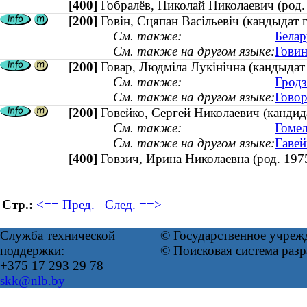
[400]
Гобралёв, Николай Николаевич (ро
[200]
Говін, Сцяпан Васільевіч (кандыдат
См. также:
Белар
См. также на другом языке:
Говин
[200]
Говар, Людміла Лукінічна (кандыда
См. также:
Гродз
См. также на другом языке:
Говор
[200]
Говейко, Сергей Николаевич (кандид
См. также:
Гомел
См. также на другом языке:
Гавей
[400]
Говзич, Ирина Николаевна (род. 1
Стр.:
<== Пред.
След. ==>
Служба технической
© Государственное учреж
поддержки:
© Поисковая система раз
+375 17 293 29 78
skk@nlb.by