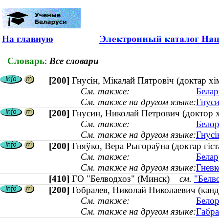
На главную
Словарь
:
Все словари
[200]
Гнусін, Мікалай Пятровіч (доктар х
См. также:
Белар
См. также на другом языке:
Гнуси
[200]
Гнусин, Николай Петрович (доктор 
См. также:
Белор
См. также на другом языке:
Гнусі
[200]
Гняўко, Вера Рыгораўна (доктар гіс
См. также:
Белар
См. также на другом языке:
Гневк
[410]
ГО "Белводхоз" (Минск)
см.
"Белв
[200]
Гобралев, Николай Николаевич (канд
См. также:
Белор
См. также на другом языке:
Габра