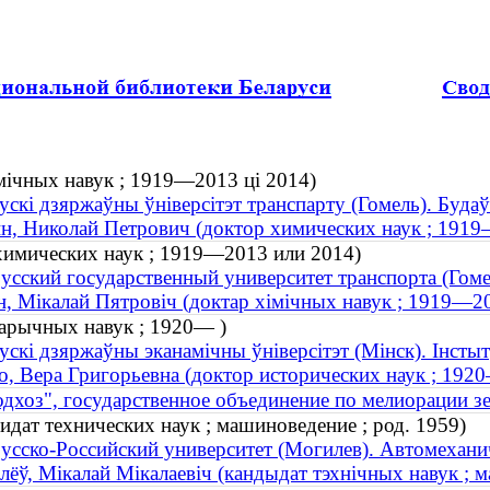
імічных навук ; 1919—2013 ці 2014)
ускі дзяржаўны ўніверсітэт транспарту (Гомель). Буда
н, Николай Петрович (доктор химических наук ; 191
химических наук ; 1919—2013 или 2014)
усский государственный университет транспорта (Гоме
н, Мікалай Пятровіч (доктар хімічных навук ; 1919—20
тарычных навук ; 1920— )
ускі дзяржаўны эканамічны ўніверсітэт (Мінск). Інсты
о, Вера Григорьевна (доктор исторических наук ; 1920
одхоз", государственное объединение по мелиорации з
идат технических наук ; машиноведение ; род. 1959)
усско-Российский университет (Могилев). Автомехани
лёў, Мікалай Мікалаевіч (кандыдат тэхнічных навук ; м