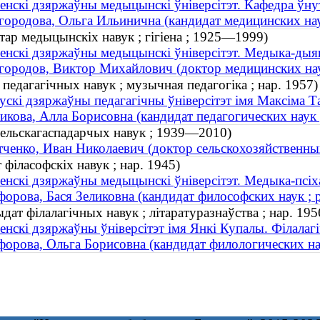
енскі дзяржаўны медыцынскі ўніверсітэт. Кафедра ўну
ородова, Ольга Ильинична (кандидат медицинских наук
тар медыцынскіх навук ; гігіена ; 1925—1999)
енскі дзяржаўны медыцынскі ўніверсітэт. Медыка-дыя
ородов, Виктор Михайлович (доктор медицинских нау
педагагічных навук ; музычная педагогіка ; нар. 1957)
ускі дзяржаўны педагагічны ўніверсітэт імя Максіма Т
кова, Алла Борисовна (кандидат педагогических наук ;
 сельскагаспадарчых навук ; 1939—2010)
ченко, Иван Николаевич (доктор сельскохозяйственны
 філасофскіх навук ; нар. 1945)
енскі дзяржаўны медыцынскі ўніверсітэт. Медыка-псіх
орова, Бася Зеликовна (кандидат философских наук ; р
дат філалагічных навук ; літаратуразнаўства ; нар. 195
енскі дзяржаўны ўніверсітэт імя Янкі Купалы. Філалаг
орова, Ольга Борисовна (кандидат филологических нау