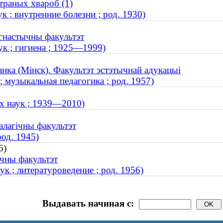
траных хвароб (1)
 ; внутренние болезни ; род. 1930)
гнастычны факультэт
к ; гигиена ; 1925—1999)
анка (Мінск). Факультэт эстэтычнай адукацыі
 музыкальная педагогика ; род. 1957)
х наук ; 1939—2010)
алагічны факультэт
од. 1945)
6)
ічны факультэт
к ; литературоведение ; род. 1956)
Выдавать начиная с: