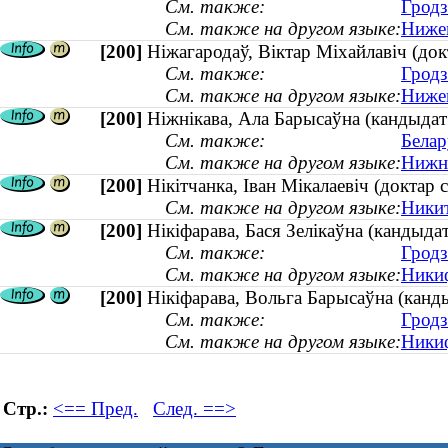
См. также:
Гродз
См. также на другом языке:
Нижег
[200]
Ніжагародаў, Віктар Міхайлавіч (док
См. также:
Гродз
См. также на другом языке:
Нижег
[200]
Ніжнікава, Ала Барысаўна (кандыдат 
См. также:
Белар
См. также на другом языке:
Нижни
[200]
Нікітчанка, Іван Мікалаевіч (доктар
См. также на другом языке:
Никит
[200]
Нікіфарава, Бася Зелікаўна (кандыдат
См. также:
Гродз
См. также на другом языке:
Никиф
[200]
Нікіфарава, Вольга Барысаўна (канды
См. также:
Гродз
См. также на другом языке:
Никиф
Стр.:
<== Пред.
След. ==>