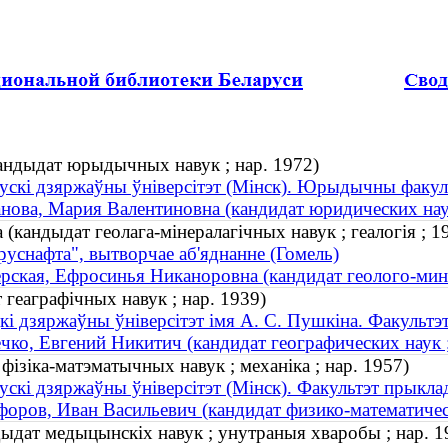
ндыдат юрыдычных навук ; нар. 1972)
ускі дзяржаўны ўніверсітэт (Мінск). Юрыдычны факул
ова, Мария Валентиновна (кандидат юридических наук
(кандыдат геолага-мінералагічных навук ; геалогія ;
руснафта", вытворчае аб'яднанне (Гомель)
ская, Ефросинья Никаноровна (кандидат геолого-мине
геаграфічных навук ; нар. 1939)
кі дзяржаўны ўніверсітэт імя А. С. Пушкіна. Факультэ
ко, Евгений Никитич (кандидат географических наук ;
 фізіка-матэматычных навук ; механіка ; нар. 1957)
ускі дзяржаўны ўніверсітэт (Мінск). Факультэт прыкла
оров, Иван Васильевич (кандидат физико-математическ
дыдат медыцынскіх навук ; унутраныя хваробы ; нар. 1