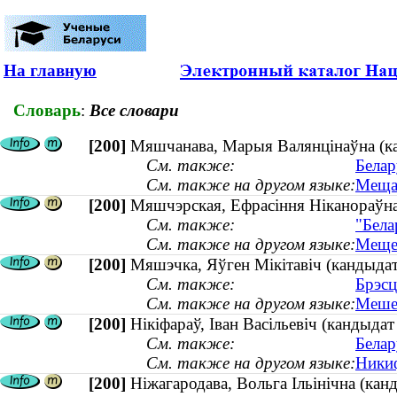
На главную
Словарь
:
Все словари
[200]
Мяшчанава, Марыя Валянцінаўна (ка
См. также:
Белар
См. также на другом языке:
Мещан
[200]
Мяшчэрская, Ефрасіння Ніканораўна 
См. также:
"Бела
См. также на другом языке:
Мещер
[200]
Мяшэчка, Яўген Мікітавіч (кандыдат 
См. также:
Брэсц
См. также на другом языке:
Мешеч
[200]
Нiкiфараў, Iван Васiльевiч (кандыдат
См. также:
Белар
См. также на другом языке:
Никиф
[200]
Ніжагародава, Вольга Ільінічна (кан