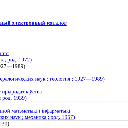
ьтэт
 ; род. 1972)
 1927—1989)
ралогических наук ; геология ; 1927—1989)
т прыродазнаўства
 род. 1939)
дной матэматыкі і інфарматыкі
их наук ; механика ; род. 1957)
930)