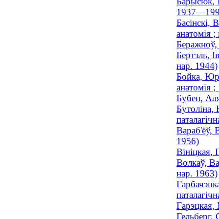
Барысюк, М
1937—199
Басінскі, 
анатомія ;
Беражноў,
Бертэль, І
нар. 1944)
Бойка, Юр
анатомія 
Бубен, Аля
Бутоліна, 
паталагічн
Вараб'ёў, 
1956)
Вініцкая, 
Волкаў, Ва
нар. 1963)
Гарбачэнк
паталагічн
Гарэцкая, 
Гельберг, 