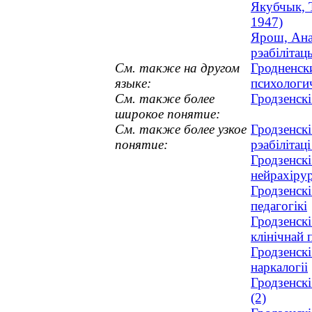
Якубчык, Т
1947)
Ярош, Ана
рэабілітац
См. также на другом
Гродненск
языке:
психологи
См. также более
Гродзенск
широкое понятие:
См. также более узкое
Гродзенск
понятие:
рэабілітац
Гродзенскі
нейрахірур
Гродзенскі
педагогікі
Гродзенскі
клінічнай 
Гродзенскі
наркалогіі
Гродзенск
(2)