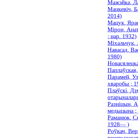
Мажэйка, Ла
Мацкевіч, Б
2014)
Мацук, Ярас
Мірон, Анат
; нар. 1932)
Міхальчук, 
Навасад, Вас
1980)
Новасялецка
Паплаўская,
Парамей, Ул
хваробы ; 
Плаўскі, Дз
отарыналары
Разніцын, А
медыцына ; 
Раманюк, Ся
1928— )
Роўкач, Вер
венерычныя