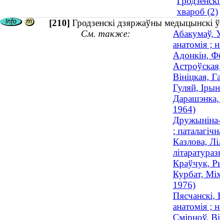
Гродзенск
хвароб (2)
[210]
Гродзенскі дзяржаўны медыцынскі ўн
См. также:
Абакумаў, У
анатомія ; 
Адонкін, Ф
Астроўская,
Вініцкая, Г
Гуляй, Ірын
Дарашэнка, 
1964)
Дружыніна-
; паталагіч
Казлова, Лі
літаратураз
Краўчук, Ры
Курбат, Міх
1976)
Пясчанскі, 
анатомія ; 
Смірноў, Ві