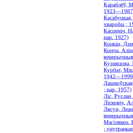
Караблёў, М
1923—1987
Касабуцкая,
хваробы ; 
Касценіч, Н
нар. 1927)
Конкін, Дзм
Конча, Алін
венерычныя 
Кузняцова, 
Курбат, Мік
1942—1999
Лашкоўская,
; нар. 1957)
Ліс, Руслан 
Лісковіч, А
Лясун, Леан
венерычныя
Магілявец, 
; унутраныя