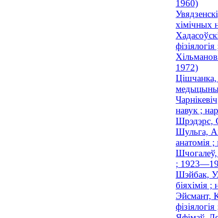
1960)
Увядзенск
хімічных 
Хадасоўскі
фізіялогія 
Хільманові
1972)
Цішчанка,
медыцыны
Чарнікевіч
навук ; на
Шрэдэрс, 
Шульга, Ан
анатомія ;
Шчогалеў,
; 1923—19
Шэйбак, Ул
біяхімія ; 
Эйсмант, К
фізіялогія
Яфімаў, Л