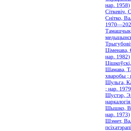
нар. 1958)
Сіткевіч, 
Снітко, Ва
1970—202
Тамашчык,
медыцынска
Трыгубовіч
Ціменава, 
нар. 1982)
Цішкоўскі
Шамава, Т
хваробы ; 
Шульга, Ка
; нар. 1979
Шустэр, Эл
наркалогія
Шышко, Віт
нар. 1973)
Шэмет, Вад
псіхатэрапі