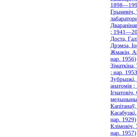
1898—199
Грыневіч, 
лабараторн
Дваранінав
; 1941—20
Доста, Гал
Дрэмза, Іо
Жмакін, Ан
нар. 1956)
Зіматкіна,
; нар. 1953
Зубрыцкі, 
анатомія 
Ігнатовіч,
медыцыны
Капітанаў
Касабуцкі,
нар. 1929)
Клімовіч, 
нар. 1957)