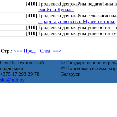
[410]
Гродзенскі дзяржаўны педагагічны
імя Янкі Купалы
[410]
Гродзенскі дзяржаўны сельскагасп
аграрны ўніверсітэт. Музей гісторыі
[410]
Гродзенскі дзяржаўны ўніверсітэт
[410]
Гродзенскі дзяржаўны ўніверсітэт і
Стр.:
<== Пред.
След. ==>
Служба технической
© Государственное учреж
поддержки:
© Поисковая система ра
+375 17 293 29 78
Беларуси
skk@nlb.by