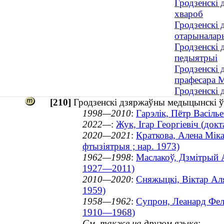
Гродзенскі 
хвароб
Гродзенскі 
отарыналары
Гродзенскі 
педыятрыі
Гродзенскі 
прафесара М
Гродзенскі 
[210]
Гродзенскі дзяржаўны медыцынскі ўн
1998—2010
:
Гарэлік, Пётр Васілье
2022—
:
Жук, Ігар Георгіевіч (докт
2020—2021
:
Краткова, Алена Міка
фтызіятрыя ; нар. 1973)
1962—1998
:
Маслакоў, Дзмітрый А
1927—2011)
2010—2020
:
Сняжыцкі, Віктар Аля
1959)
1958—1962
:
Супрон, Леанард Фелі
1910—1968)
См. также на другом языке: