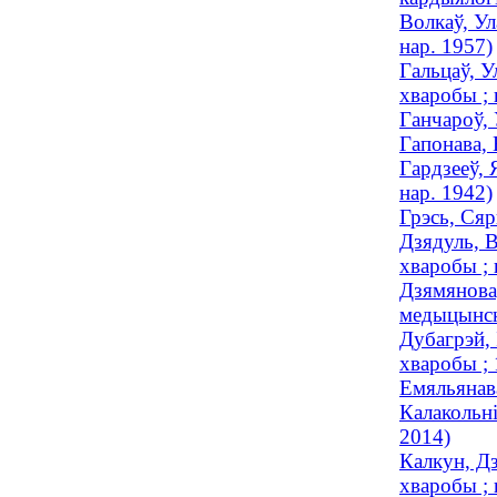
Волкаў, Ул
нар. 1957)
Гальцаў, У
хваробы ; 
Ганчароў, 
Гапонава, 
Гардзееў, 
нар. 1942)
Грэсь, Сяр
Дзядуль, В
хваробы ; 
Дзямянова,
медыцынска
Дубагрэй, 
хваробы ;
Емяльянава
Калакольні
2014)
Калкун, Д
хваробы ; 