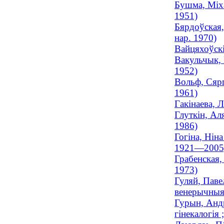
Бушма, Міха
1951)
Бярдоўская,
нар. 1970)
Вайцяхоўскі
Вакульчык, 
1952)
Вольф, Сярг
1961)
Гакінаева, 
Глуткін, Ал
1986)
Гогіна, Нін
1921—2005
Грабенская,
1973)
Гуляй, Паве
венерычныя
Гурын, Андр
гінекалогія 