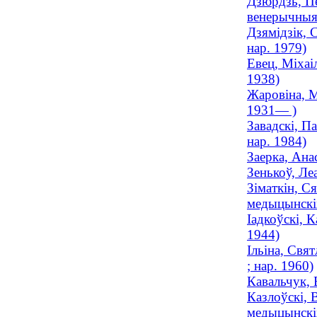
Дзюрдзь, Пё
венерычныя
Дзямідзік, 
нар. 1979)
Евец, Міхаі
1938)
Жаровіна, М
1931— )
Завадскі, П
нар. 1984)
Заерка, Ана
Зенькоў, Ле
Зіматкін, С
медыцынскіх
Іадкоўскі, 
1944)
Ільіна, Свя
; нар. 1960)
Кавальчук, В
Казлоўскі, 
медыцынскіх 