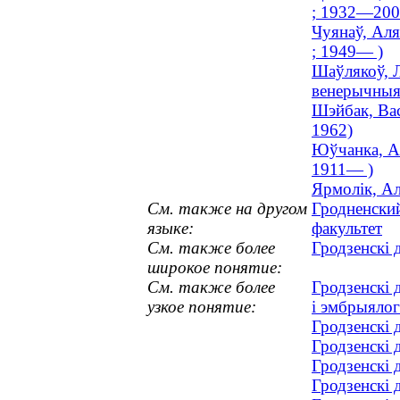
; 1932—200
Чуянаў, Аля
; 1949— )
Шаўлякоў, Л
венерычныя 
Шэйбак, Вас
1962)
Юўчанка, Ал
1911— )
Ярмолік, Ал
См. также на другом
Гродненски
языке:
факультет
См. также более
Гродзенскі 
широкое понятие:
См. также более
Гродзенскі 
узкое понятие:
і эмбрыялог
Гродзенскі 
Гродзенскі 
Гродзенскі 
Гродзенскі 