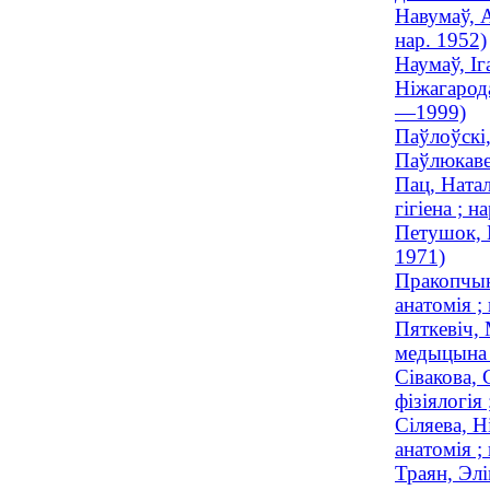
Навумаў, А
нар. 1952)
Наумаў, Іг
Ніжагарода
—1999)
Паўлоўскі,
Паўлюкавец
Пац, Ната
гігіена ; н
Петушок, Н
1971)
Пракопчык,
анатомія ;
Пяткевіч, 
медыцына
Сівакова, 
фізіялогія 
Сіляева, Н
анатомія ;
Траян, Элі