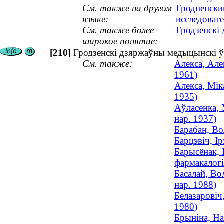
См. также на другом
Гродненски
языке:
исследовате
См. также более
Гродзенскі
широкое понятие:
[210]
Гродзенскі дзяржаўны медыцынскі ў
См. также:
Алекса, Але
1961)
Алекса, Мік
1935)
Аўласенка, 
нар. 1937)
Барабан, Во
Барцэвіч, І
Барысёнак, 
фармакалогі
Басалай, Во
нар. 1988)
Белазаровіч
1980)
Брыніна, На