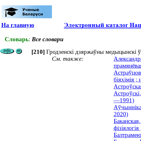
На главную
Словарь
:
Все словари
[210]
Гродзенскі дзяржаўны медыцынскі ў
См. также:
Александр
прамянёвая
Астраўцова
біяхімія ; 
Астроўская
Астроўскі,
—1991)
Аўчынніка
2020)
Баканская,
фізіялогія
Балтрамеюк