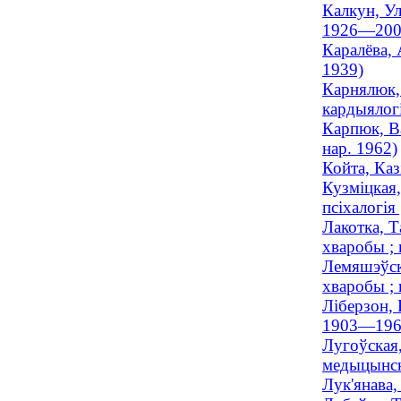
Калкун, Ул
1926—200
Каралёва, 
1939)
Карнялюк,
кардыялогі
Карпюк, Ва
нар. 1962)
Койта, Каз
Кузміцкая,
псіхалогія 
Лакотка, Т
хваробы ; 
Лемяшэўск
хваробы ; 
Ліберзон, 
1903—196
Лугоўская
медыцынска
Лук'янава,