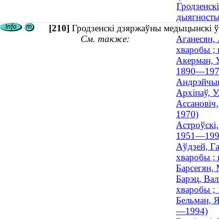
Гродзенск
дыягносты
[210]
Гродзенскі дзяржаўны медыцынскі ўн
См. также:
Аганесян,
хваробы ; 
Акерман, У
1890—197
Андрэйчык,
Архіпаў, У
Ассановіч,
1970)
Астроўскі,
1951—199
Аўдзей, Г
хваробы ; 
Барсегян,
Барэц, Вал
хваробы ;
Бельман, Я
—1994)