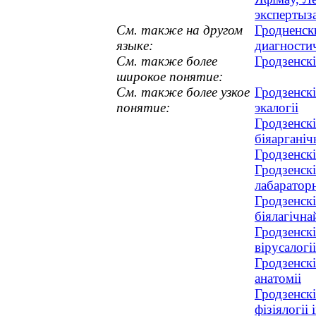
экспертыз
См. также на другом
Гродненск
языке:
диагности
См. также более
Гродзенск
широкое понятие:
См. также более узкое
Гродзенскі
понятие:
экалогіі
Гродзенскі
біяарганіч
Гродзенскі
Гродзенскі
лабараторн
Гродзенск
біялагічнай
Гродзенскі
вірусалогіі
Гродзенскі
анатоміі
Гродзенскі
фізіялогіі