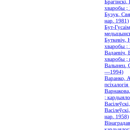
Брагінскі,
хваробы ;
Бузук, Свя
нар. 1981)
Бут-Гусаім
медыцынска
Буткевіч,
хваробы ;
Вадаевіч, 
хваробы ; 
Валынец, С
—1994)
Варанко, А
псіхалогія 
Варнакова,
; кардыяло
Васілеўскі
Васілеўскі
нар. 1958)
Вінаградав
кардыялогі