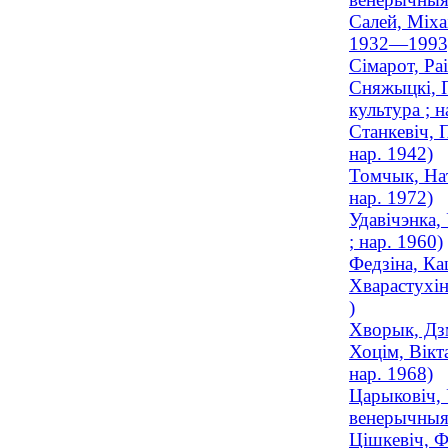
Салей, Міха
1932—1993
Сімарот, Ра
Сняжыцкі, П
культура ; н
Станкевіч, 
нар. 1942)
Томчык, Нат
нар. 1972)
Удавічэнка,
; нар. 1960)
Федзіна, Ка
Хварастухін
)
Хворык, Дзм
Хоцім, Вікт
нар. 1968)
Царыковіч, 
венерычныя
Цішкевіч, Ф