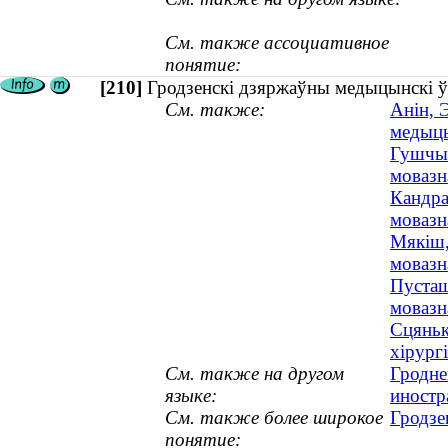
См. также ассоциативное
понятие:
[210]
Гродзенскі дзяржаўны медыцынскі ўн
См. также:
Анін, 
медыцы
Гушчын
мовазна
Кандра
мовазна
Мякіш,
мовазн
Пусташ
мовазна
Сцяньк
хірургі
См. также на другом
Гродне
языке:
иностр
См. также более широкое
Гродзе
понятие: