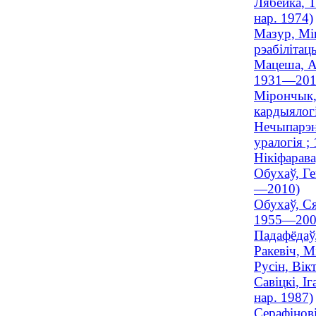
Лябейка, Т
нар. 1974)
Мазур, Мі
рэабілітац
Мацеша, Ал
1931—201
Мірончык,
кардыялогі
Нечыпарэн
уралогія 
Нікіфарава
Обухаў, Ге
—2010)
Обухаў, Ся
1955—200
Падафёдаў
Ракевіч, М
Русін, Вік
Савіцкі, І
нар. 1987)
Серафінові