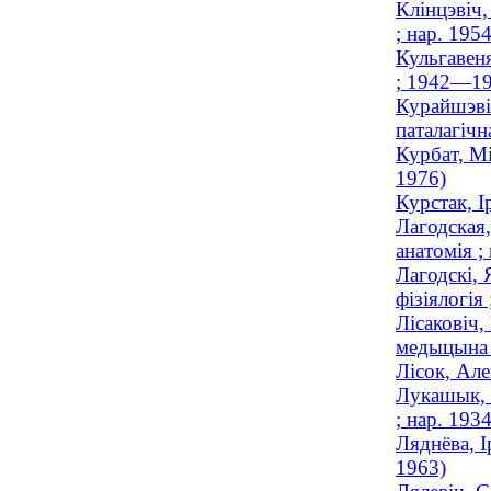
Клінцэвіч,
; нар. 1954
Кульгавеня
; 1942—19
Курайшэві
паталагіч
Курбат, Мі
1976)
Курстак, І
Лагодская,
анатомія ;
Лагодскі, 
фізіялогія
Лісаковіч,
медыцына
Лісок, Але
Лукашык, 
; нар. 1934
Ляднёва, І
1963)