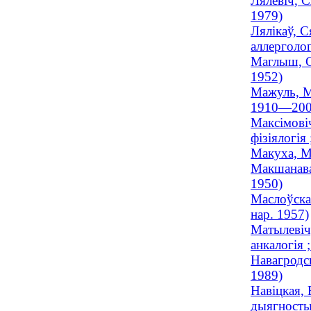
Лялевіч, С
1979)
Лялікаў, С
аллерголог
Маглыш, Са
1952)
Мажуль, Мі
1910—200
Максімовіч
фізіялогія 
Макуха, М
Макшанава,
1950)
Маслоўская
нар. 1957)
Матылевіч,
анкалогія 
Навагродск
1989)
Навіцкая,
дыягностык