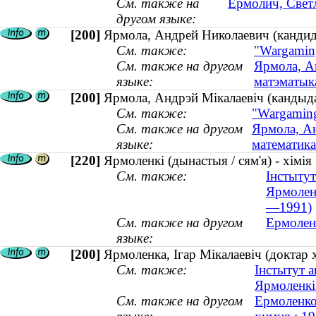
См. также на
Ермолич, Светл
другом языке:
[200]
Ярмола, Андрей Николаевич (кандида
См. также:
"Wargamin
См. также на другом
Ярмола, Ан
языке:
матэматыка
[200]
Ярмола, Андрэй Мiкалаевiч (кандыда
См. также:
"Wargaming
См. также на другом
Ярмола, Ан
языке:
математика
[220]
Ярмоленкі (дынастыя / сям'я) - хімія
См. также:
Інстытут
Ярмоленк
—1991)
См. также на другом
Ермоленк
языке:
[200]
Ярмоленка, Ігар Мікалаевіч (доктар 
См. также:
Інстытут а
Ярмоленкі 
См. также на другом
Ермоленко