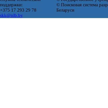
поддержки:
© Поисковая система ра
+375 17 293 29 78
Беларуси
skk@nlb.by