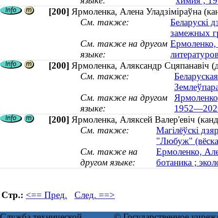
языке:
химия ; 1
[200]
Ярмоленка, Алена Уладзіміраўна (кан
См. также:
Беларускі д
замежных г
См. также на другом
Ермоленко, 
языке:
литературов
[200]
Ярмоленка, Аляксандр Сцяпанавіч (д
См. также:
Беларуская
Землеўпар
См. также на другом
Ярмоленко,
языке:
1952—202
[200]
Ярмоленка, Аляксей Валер'евіч (канды
См. также:
Магілёўскі дзя
"Любуж" (вёска
См. также на
Ермоленко, Але
другом языке:
ботаника ; экол
Стр.:
<== Пред.
След. ==>
Служба технической
© Государственное учреж