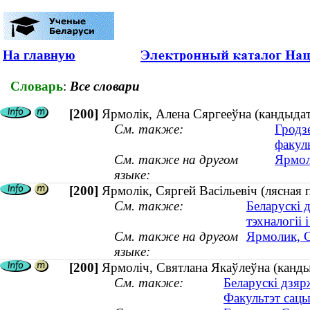
На главную
Словарь
:
Все словари
[200]
Ярмолік, Алена Сяргееўна (кандыдат
См. также:
Гродз
факул
См. также на другом
Ярмол
языке:
[200]
Ярмолік, Сяргей Васільевіч (лясная 
См. также:
Беларускі 
тэхналогіі і
См. также на другом
Ярмолик, С
языке:
[200]
Ярмоліч, Святлана Якаўлеўна (кандыд
См. также:
Беларускі дзяр
Факультэт сацы