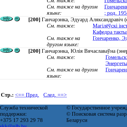
См. также:
Гомельскі
См. также на другом
Гончаренк
языке:
; род. 195
[200]
Ганчарэнка, Эдуард Аляксандравіч (фі
См. также:
Магілёўскі інс
Кафедра такты
См. также на
Гончаренко, Эд
другом языке:
[200]
Ганчарэнка, Юлія Вячаславаўна (энер
См. также:
Гомельск
Энергеты
См. также на другом
Гончарен
языке:
Стр.:
<== Пред.
След. ==>
Служба технической
© Государственное учреж
поддержки:
© Поисковая система ра
+375 17 293 29 78
Беларуси
skk@nlb.by