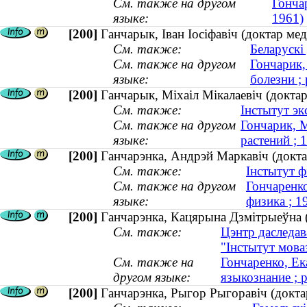
См. также на другом
Гонча
языке:
1961)
[200]
Ганчарык, Іван Іосіфавіч (доктар ме
См. также:
Беларускі
См. также на другом
Гончарик,
языке:
болезни ; 
[200]
Ганчарык, Міхаіл Мікалаевіч (доктар
См. также:
Інстытут эк
См. также на другом
Гончарик, 
языке:
растений ;
[200]
Ганчарэнка, Андрэй Маркавіч (докта
См. также:
Інстытут фі
См. также на другом
Гончаренко
языке:
физика ; 
[200]
Ганчарэнка, Кацярына Дзмітрыеўна (к
См. также:
Цэнтр даследав
"Інстытут мова
См. также на
Гончаренко, Ек
другом языке:
языкознание ; 
[200]
Ганчарэнка, Рыгор Рыгоравіч (доктар