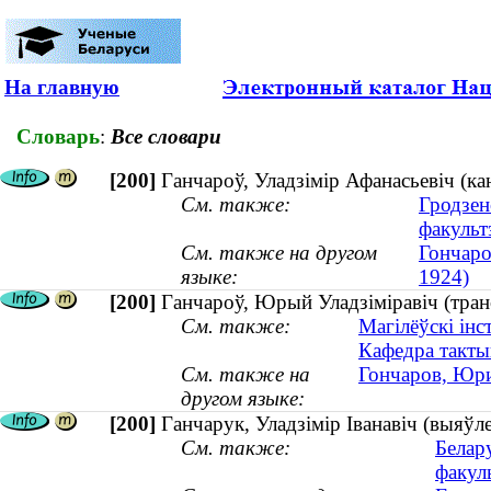
На главную
Словарь
:
Все словари
[200]
Ганчароў, Уладзімір Афанасьевіч (ка
См. также:
Гродзен
факульт
См. также на другом
Гончаро
языке:
1924)
[200]
Ганчароў, Юрый Уладзіміравіч (транс
См. также:
Магілёўскі інс
Кафедра такты
См. также на
Гончаров, Юри
другом языке:
[200]
Ганчарук, Уладзімір Іванавіч (выяўле
См. также:
Белар
факул