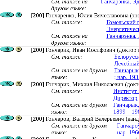
См. также на
Ганчарэнка, Эд
другом языке:
[200]
Гончаренко, Юлия Вячеславовна (эне
См. также:
Гомельский 
Энергетичес
См. также на
Ганчарэнка, 
другом языке:
[200]
Гончарик, Иван Иосифович (доктор м
См. также:
Белорусс
Лечебный
См. также на другом
Ганчарык,
языке:
; нар. 193
[200]
Гончарик, Михаил Николаевич (докт
См. также:
Институт 
Директор
См. также на другом
Ганчарык, 
языке:
1899—19
[200]
Гончаров, Валерий Валерьевич (канд
См. также на другом
Ганчароў
языке:
нар. 196