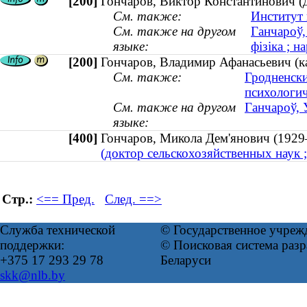
[200]
Гончаров, Виктор Константинович (д
См. также:
Институт 
См. также на другом
Ганчароў,
языке:
фізіка ; н
[200]
Гончаров, Владимир Афанасьевич (ка
См. также:
Гродненски
психологич
См. также на другом
Ганчароў, 
языке:
[400]
Гончаров, Микола Дем'янович (19
(доктор сельскохозяйственных наук 
Стр.:
<== Пред.
След. ==>
Служба технической
© Государственное учреж
поддержки:
© Поисковая система ра
+375 17 293 29 78
Беларуси
skk@nlb.by