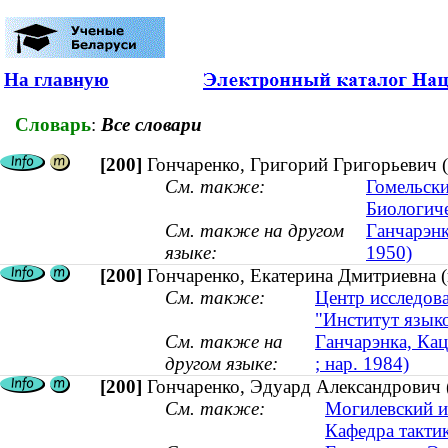
На главную
Словарь
:
Все словари
[200]
Гончаренко, Григорий Григорьевич (д
См. также:
Гомельски
Биологиче
См. также на другом
Ганчарэнк
языке:
1950)
[200]
Гончаренко, Екатерина Дмитриевна (
См. также:
Центр исследова
"Институт язык
См. также на
Ганчарэнка, Кац
другом языке:
; нар. 1984)
[200]
Гончаренко, Эдуард Александрович (
См. также:
Могилевский и
Кафедра такти