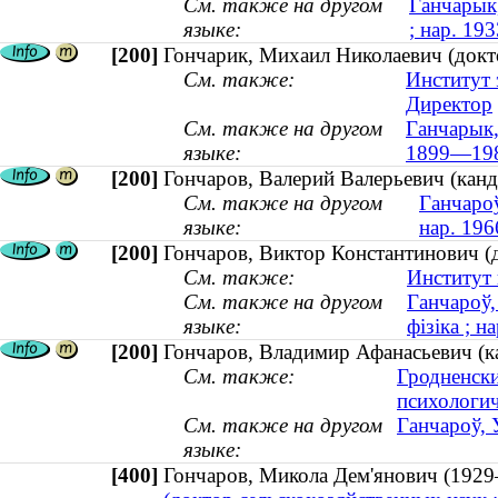
См. также на другом
Ганчарык,
языке:
; нар. 193
[200]
Гончарик, Михаил Николаевич (докт
См. также:
Институт 
Директор
См. также на другом
Ганчарык, 
языке:
1899—19
[200]
Гончаров, Валерий Валерьевич (канд
См. также на другом
Ганчароў
языке:
нар. 196
[200]
Гончаров, Виктор Константинович (д
См. также:
Институт 
См. также на другом
Ганчароў,
языке:
фізіка ; н
[200]
Гончаров, Владимир Афанасьевич (ка
См. также:
Гродненски
психологич
См. также на другом
Ганчароў, 
языке:
[400]
Гончаров, Микола Дем'янович (19