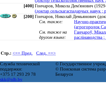
(доктор сельскохозяйственных наук 
[400]
Гончаров, Микола Дем'янович (19
(доктар сельскагаспадарчых навук ; 
[200]
Гончаров, Николай Демьянович (док
См. также:
Научно-практиче
(агрогородок С
См. также на
Ганчароў, Мікал
другом языке:
раслінаводства 
Стр.:
<== Пред.
След. ==>
Служба технической
© Государственное учреж
поддержки:
© Поисковая система ра
+375 17 293 29 78
Беларуси
skk@nlb.by