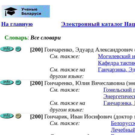
На главную
Словарь
:
Все словари
[200]
Гончаренко, Эдуард Александрович (
См. также:
Могилевский и
Кафедра такти
См. также на
Ганчарэнка, Эд
другом языке:
[200]
Гончаренко, Юлия Вячеславовна (эне
См. также:
Гомельский 
Энергетичес
См. также на
Ганчарэнка, 
другом языке:
[200]
Гончарик, Иван Иосифович (доктор м
См. также:
Белорусс
Лечебный