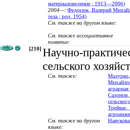
материаловедение ; 1913—2006)
2004—
:
Федосюк, Валерий Михайло
тела ; род. 1954)
См. также на другом языке:
См. также ассоциативное
понятие:
[210]
Научно-практиче
сельского хозяйс
См. также:
Мазурко,
Михайлов
аграрная 
Сазонов,
сельског
Трейвас,
агроинже
См. также на другом
Навукова
языке: