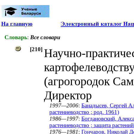
На главную
Словарь
:
Все словари
[210]
Научно-практиче
картофелеводств
(агрогородок Сам
Директор
1997—2006
:
Банадысев, Сергей Ал
растениеводство ; род. 1961)
1986—1997
:
Богдановский, Алекс
растениеводство ; защита растени
1976—1981
:
Гончаров, Николай Де