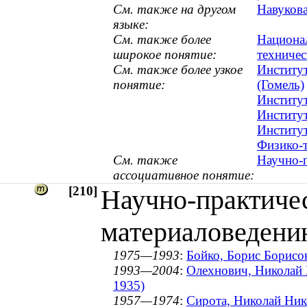
См. также на другом
Навукова
языке:
См. также более
Национал
широкое понятие:
техничес
См. также более узкое
Институт
понятие:
(Гомель)
Институ
Институт
Институт
Физико-т
См. также
Научно-п
ассоциативное понятие:
[210]
Научно-практиче
материаловедени
1975—1993
:
Бойко, Борис Борисов
1993—2004
:
Олехнович, Николай 
1935)
1957—1974
:
Сирота, Николай Нико