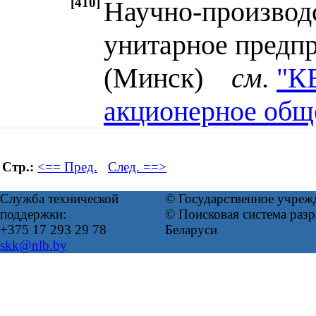
[410]
Научно-производ
унитарное пред
(Минск)
см.
"К
акционерное общ
Стр.:
<== Пред.
След. ==>
Служба технической
© Государственное учреж
поддержки:
© Поисковая система ра
+375 17 293 29 78
Беларуси
skk@nlb.by