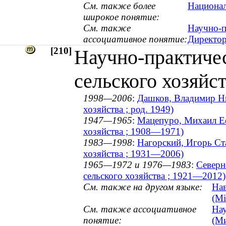
См. также более
Национал
широкое понятие:
См. также
Научно-п
ассоциативное понятие:
Директо
[210]
Научно-практиче
сельского хозяйс
1998—2006
:
Дашков, Владимир Ни
хозяйства ; род. 1949)
1947—1965
:
Мацепуро, Михаил Еф
хозяйства ; 1908—1971)
1983—1998
:
Нагорский, Игорь Ста
хозяйства ; 1931—2006)
1965—1972 и 1976—1983
:
Северн
сельского хозяйства ; 1921—2012)
См. также на другом языке:
Нав
(Мі
См. также ассоциативное
Нау
понятие:
(М