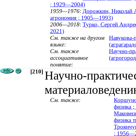
; 1929—2004)
1959—1976
:
Дорожкин, Николай А
агрономия ; 1905—1993)
2006—2018
:
Турко, Сергей Андре
2021)
См. также на другом
Навукова-п
языке:
(аграгарад
См. также
Научно-пр
ассоциативное
(агрогоро
понятие:
[210]
Научно-практиче
материаловедени
См. также:
Коршунов
физика 
Маковецк
физика т
Троянчук
; 1956—