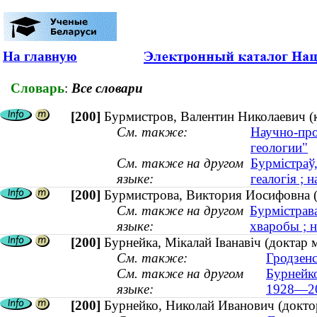
На главную
Словарь
:
Все словари
[200]
Бурмистров, Валентин Николаевич (к
См. также:
Научно-про
геологии"
См. также на другом
Бурмістраў,
языке:
геалогія ; н
[200]
Бурмистрова, Виктория Иосифовна (к
См. также на другом
Бурмістрав
языке:
хваробы ; н
[200]
Бурнейка, Мікалай Іванавіч (доктар
См. также:
Гродзенс
См. также на другом
Бурнейко
языке:
1928—2
[200]
Бурнейко, Николай Иванович (докто