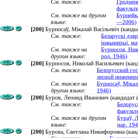
См. также:
Гроднен
факульт
См. также на другом
Бурнейка
языке:
—2006)
[200]
Бурносаў, Мікалай Васільевіч (канды
См. также:
Беларускі дзяр
інжынерыі, ма
См. также на
Бурносов, Ник
другом языке:
род. 1946)
[200]
Бурносов, Николай Васильевич (канд
См. также:
Белорусский гос
лесной инженери
См. также на
Бурносаў, Мікал
другом языке:
1946)
[200]
Буров, Леонид Иванович (кандидат ф
См. также:
Белорус
факульт
См. также на другом
Бураў, Л
языке:
нар. 194
[200]
Бурова, Светлана Никифоровна (канд