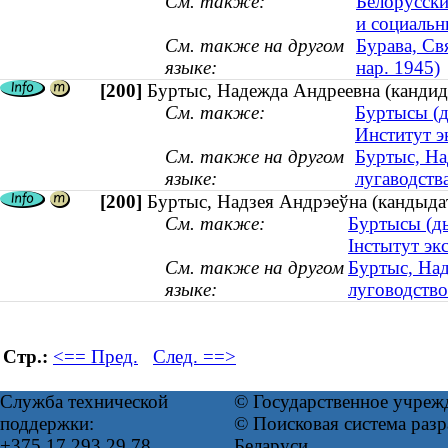
См. также:
Белорусски
и социальн
См. также на другом
Бурава, Св
языке:
нар. 1945)
[200]
Буртыс, Надежда Андреевна (кандидат
См. также:
Буртысы (д
Институт э
См. также на другом
Буртыс, Над
языке:
лугаводства
[200]
Буртыс, Надзея Андрэеўна (кандыдат б
См. также:
Буртысы (ды
Інстытут эк
См. также на другом
Буртыс, Над
языке:
луговодство 
Стр.:
<== Пред.
След. ==>
Служба технической
© Государственное учреж
поддержки:
© Поисковая система ра
+375 17 293 29 78
Беларуси