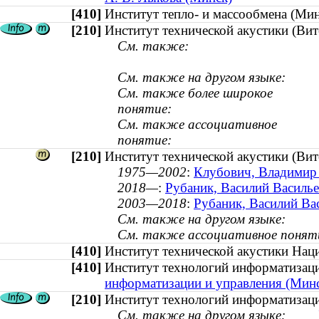
[410]
Институт тепло- и массообмена (М
[210]
Институт технической акустики (Вит
См. также:
См. также на другом языке:
См. также более широкое
понятие:
См. также ассоциативное
понятие:
[210]
Институт технической акустики (Вит
1975—2002
:
Клубович, Владимир 
2018—
:
Рубаник, Василий Васильев
2003—2018
:
Рубаник, Василий Вас
См. также на другом языке:
См. также ассоциативное понят
[410]
Институт технической акустики Нац
[410]
Институт технологий информатиза
информатизации и управления (Мин
[210]
Институт технологий информатизаци
См. также на другом языке: