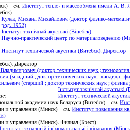
инск)
см.
Институт тепло- и массообмена имени А. В. 
ебск)
Кулак, Михаил Михайлович (доктор физико-математиче
род. 1952)
Інстытут тэхнічнай акустыкі (Віцебск)
Научно-практический центр по материаловедению (М
Институт технической акустики (Витебск). Директор
ебск). Директор
Владимирович (доктор технических наук ; технология 
ич (младший ; доктор технических наук ; кандидат физ
ильевич (старший ; доктор технических наук ; физика ;
Інстытут тэхнічнай акустыкі (
ие:
Институт технической акустик
иональной академии наук Беларуси (Витебск)
см.
Инст
ции и управления (Минск)
см.
Институт повышения ква
ск)
и и управления (Минск). Филиал (Брест)
Інстытут тэхналогій інфарматызацыі і кіравання (Мінск)