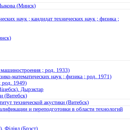
Лыкова (Минск)
ских наук ; кандидат технических наук ; физика ;
инск)
машиностроения ; род. 1933)
ико-математических наук ; физика ; род. 1971)
 род. 1949)
Віцебск). Дырэктар
и (Витебск)
итут технической акустики (Витебск)
лификации и переподготовки в области технологий
. Філіял (Брэст)