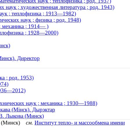
тематических наук ; теплофизика ; род. 1937)
 наук ; художественная литература ; род. 1943)
аук ; теплофизика ; 1913—1982)
еских наук ; физика ; род. 1948)
; механика ; 1914— )
еплофизика ; 1928—2000)
нск)
Минск). Директор
а ; род. 1953)
974)
1936—2012)
ехнических наук ; механика ; 1930—1988)
ыкава (Мінск). Дырэктар
 В. Лыкова (Минск)
си (Минск)
см.
Институт тепло- и массообмена имени