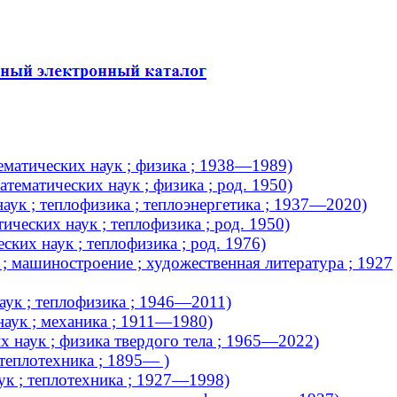
матических наук ; физика ; 1938—1989)
ематических наук ; физика ; род. 1950)
аук ; теплофизика ; теплоэнергетика ; 1937—2020)
ческих наук ; теплофизика ; род. 1950)
ких наук ; теплофизика ; род. 1976)
; машиностроение ; художественная литература ; 1927
аук ; теплофизика ; 1946—2011)
наук ; механика ; 1911—1980)
х наук ; физика твердого тела ; 1965—2022)
теплотехника ; 1895— )
ук ; теплотехника ; 1927—1998)