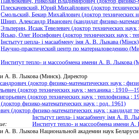
Павлюкевич, Николай Владимирович (доктор физико-ма
Плескачевский, Юрий Михайлович (доктор технических
Смольский, Бекир Михайлович (доктор технических н
Шнип, Александр Иванович (кандидат физико-математич
Эльперин, Исаак Тевелевич (доктор технических наук 
Ясько, Олег Иосифович (доктор технических наук ; т
Інстытут цепла- і масаабмену імя А. В. Лыкава (Мінск)
Научно-практический центр по материаловедению (Ми
Институт тепло- и массообмена имени А. В. Лыкова (
и А. В. Лыкова (Минск). Директор
андрович (доктор физико-математических наук ; физик
льевич (доктор технических наук ; механика ; 1910—1
игорьевич (доктор технических наук ; теплофизика ; 
(доктор физико-математических наук ; род. 1961)
ич (доктор физико-математических наук ; кандидат т
Інстытут цепла- і масаабмену імя А. В. Л
ие:
Институт тепло- и массообмена имени А.
ни А. В. Лыкова Национальной академии наук Белару