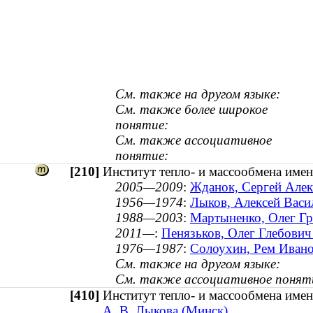
См. также на другом языке:
См. также более широкое
понятие:
См. также ассоциативное
понятие:
[210]
Институт тепло- и массообмена имен
2005—2009
:
Жданок, Сергей Алекс
1956—1974
:
Лыков, Алексей Васи
1988—2003
:
Мартыненко, Олег Гр
2011—
:
Пенязьков, Олег Глебович 
1976—1987
:
Солоухин, Рем Иванов
См. также на другом языке:
См. также ассоциативное понят
[410]
Институт тепло- и массообмена име
А. В. Лыкова (Минск)