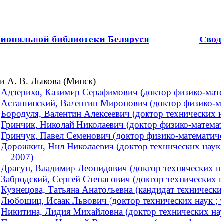
и А. В. Лыкова (Минск)
Адзерихо, Казимир Серафимович (доктор физико-мате
Асташинский, Валентин Миронович (доктор физико-мат
Бородуля, Валентин Алексеевич (доктор технических н
Гринчик, Николай Николаевич (доктор физико-математи
Гринчук, Павел Семенович (доктор физико-математичес
Дорожкин, Нил Николаевич (доктор технических наук 
—2007)
Драгун, Владимир Леонидович (доктор технических н
Забродский, Сергей Степанович (доктор технических 
Кузнецова, Татьяна Анатольевна (кандидат технически
Любошиц, Исаак Львович (доктор технических наук ; 
Никитина, Лидия Михайловна (доктор технических на