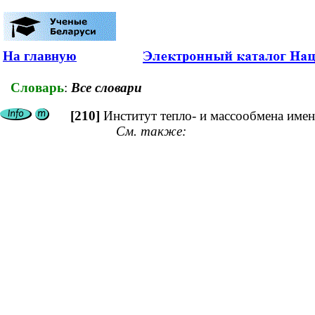
На главную
Словарь
:
Все словари
[210]
Институт тепло- и массообмена имен
См. также: