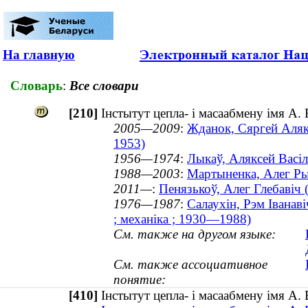
На главную
Словарь
:
Все словари
[210]
Інстытут цепла- і масаабмену імя А.
2005—2009
:
Жданок, Сяргей Алякс
1953)
1956—1974
:
Лыкаў, Аляксей Васіл
1988—2003
:
Мартыненка, Алег Рыг
2011—
:
Пенязькоў, Алег Глебавіч 
1976—1987
:
Салаухін, Рэм Іванав
; механіка ; 1930—1988)
См. также на другом языке:
См. также ассоциативное
понятие:
[410]
Інстытут цепла- і масаабмену імя А