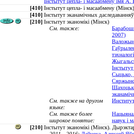
Інстытут цепла- і масаабмену імя А.
[410]
Інстытут цепла- і масаабмену (Мін
[410]
Інстытут эканамічных даследаванн
[210]
Інстытут эканомікі (Мінск)
См. также:
Барабошк
2007)
Валожын,
Гаўрылен
тэхналог
Жыгальск
Інстытут
Сыцько, 
Сяржынск
Шахоцька
эканаміч
См. также на другом
Институт
языке:
См. также более
Нацыянал
широкое понятие:
навук і 
[210]
Інстытут эканомікі (Мінск). Дырэкта
2011—2016
:
Дайнека, Аляксей Яўг