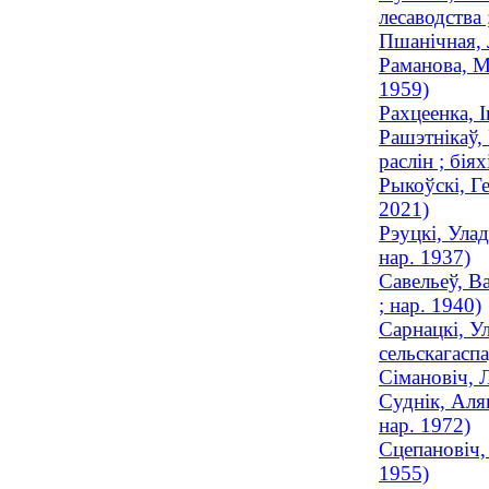
лесаводства 
Пшанічная, 
Раманова, М
1959)
Рахцеенка, 
Рашэтнікаў, 
раслін ; біях
Рыкоўскі, Г
2021)
Рэуцкі, Улад
нар. 1937)
Савельеў, Ва
; нар. 1940)
Сарнацкі, У
сельскагаспа
Сімановіч, 
Суднік, Аляк
нар. 1972)
Сцепановіч, 
1955)