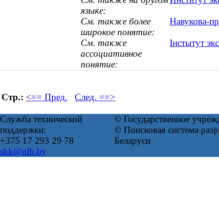
языке:
См. также более
Навукова-пр
широкое понятие:
См. также
Інстытут эк
ассоциативное
понятие:
Стр.:
<== Пред.
След. ==>
Служба технической
© Государственное учреж
поддержки:
© Поисковая система ра
+375 17 293 29 78
Беларуси
skk@nlb.by