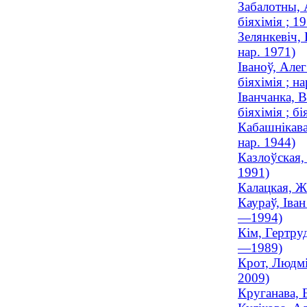
Забалотны, А
біяхімія ; 
Зелянкевіч, 
нар. 1971)
Іваноў, Алег
біяхімія ; н
Іванчанка, В
біяхімія ; б
Кабашнікава,
нар. 1944)
Казлоўская,
1991)
Калацкая, Ж
Каураў, Іван
—1994)
Кім, Гертруд
—1989)
Крот, Людмі
2009)
Круганава, 