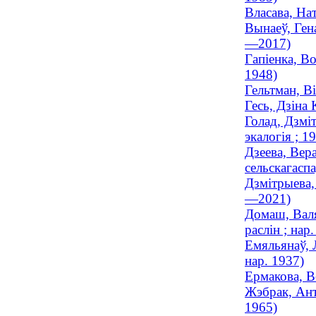
Власава, На
Вынаеў, Гена
—2017)
Гапіенка, Во
1948)
Гельтман, В
Гесь, Дзіна
Голад, Дзміт
экалогія ; 
Дзеева, Вер
сельскагасп
Дзмітрыева,
—2021)
Домаш, Валян
раслін ; нар
Емяльянаў, Л
нар. 1937)
Ермакова, В
Жэбрак, Ант
1965)