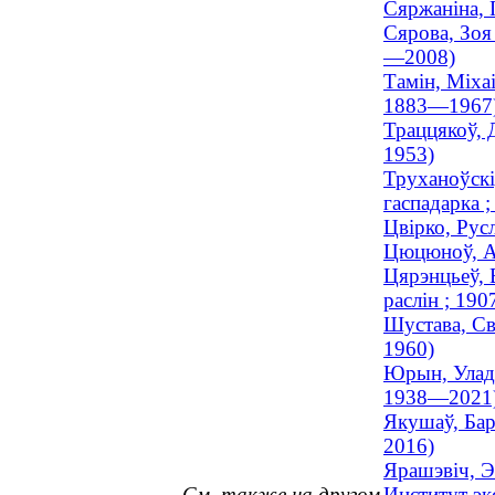
Сяржаніна, 
Сярова, Зоя 
—2008)
Тамін, Міхаі
1883—1967
Траццякоў, Д
1953)
Труханоўскі
гаспадарка 
Цвірко, Русл
Цюцюноў, Ан
Цярэнцьеў, В
раслін ; 19
Шустава, Свя
1960)
Юрын, Уладзі
1938—2021
Якушаў, Бар
2016)
Ярашэвіч, Э
См. также на другом
Институт эк