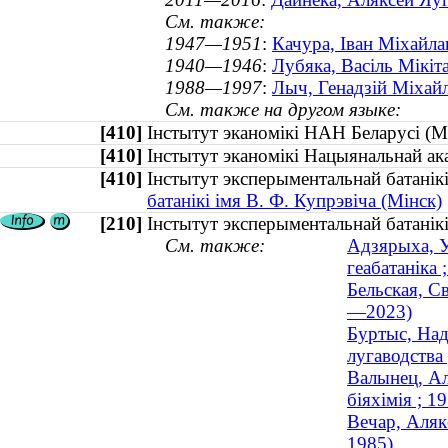
См. также:
1947—1951
:
Качура, Іван Міхайла
1940—1946
:
Лубяка, Васіль Мікіт
1988—1997
:
Лыч, Генадзій Міхайл
См. также на другом языке:
[410]
Інстытут эканомікі НАН Беларусі 
[410]
Інстытут эканомікі Нацыянальнай а
[410]
Інстытут эксперыментальнай батанік
батанікі імя В. Ф. Купрэвіча (Мінск)
[210]
Інстытут эксперыментальнай батанікі
См. также:
Адзярыха, У
геабатаніка
Бельская, Св
—2023)
Буртыс, Над
лугаводства 
Валынец, Аля
біяхімія ; 
Вечар, Аляк
1985)