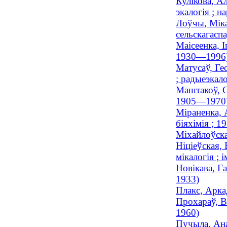
Кулікова, Ал
экалогія ; н
Лоўчы, Міка
сельскагасп
Маісеенка, І
1930—1996
Матусаў, Гео
; радыеэкало
Маштакоў, Ся
1905—1970
Міраненка, А
біяхімія ; 
Міхайлоўска
Ніціеўская, 
мікалогія ; 
Новікава, Га
1933)
Плакс, Арка
Прохараў, В
1960)
Пучыла, Анат