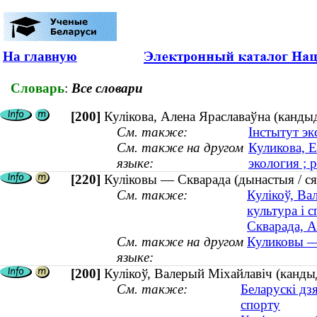
На главную
Словарь
:
Все словари
[200]
Кулікова, Алена Яраславаўна (кандыда
См. также:
Інстытут эк
См. также на другом
Куликова, Е
языке:
экология ; 
[220]
Куліковы — Скварада (дынастыя / ся
См. также:
Кулікоў, Ва
культура і с
Скварада, А
См. также на другом
Куликовы — 
языке:
[200]
Кулікоў, Валерый Міхайлавіч (кандыда
См. также:
Беларускі дз
спорту