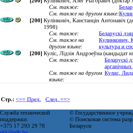
[200]
Кулінковіч, Алег Рыгоравіч (доктар 
См. также:
Белар
См. также на другом языке:
Кулин
[200]
Кулінковіч, Канстанцін Антонавіч (д
1998)
См. также:
Беларускі дзя
См. также на
Кулинкович, К
другом языке:
культура и с
[200]
Куліс, Лідзія Андрэеўна (кандыдат 
См. также:
Беларускі д
арганічных
См. также на другом
Кулис, Лиди
языке:
Стр.:
<== Пред.
След. ==>
Служба технической
© Государственное учреж
поддержки:
© Поисковая система ра
+375 17 293 29 78
Беларуси
skk@nlb.by