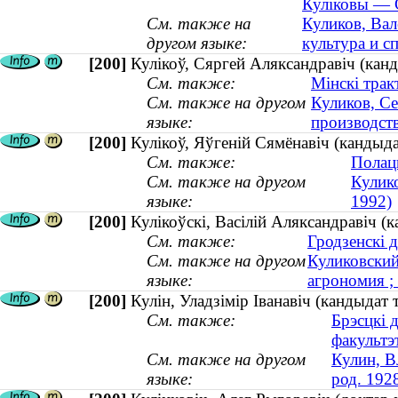
Куліковы — С
См. также на
Куликов, Вал
другом языке:
культура и сп
[200]
Кулікоў, Сяргей Аляксандравіч (канд
См. также:
Мінскі трак
См. также на другом
Куликов, Се
языке:
производств
[200]
Кулікоў, Яўгеній Сямёнавіч (кандыд
См. также:
Полацк
См. также на другом
Кулик
языке:
1992)
[200]
Кулікоўскі, Васілій Аляксандравіч (к
См. также:
Гродзенскі 
См. также на другом
Куликовский
языке:
агрономия ; 
[200]
Кулін, Уладзімір Іванавіч (кандыдат 
См. также:
Брэсцкі 
факультэ
См. также на другом
Кулин, В
языке:
род. 192