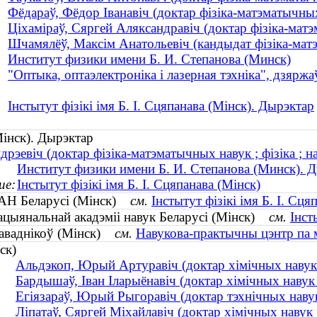
Фёдараў, Фёдор Іванавіч (доктар фізіка-матэматычных
Ціхаміраў, Сяргей Аляксандравіч (доктар фізіка-матэм
Шчамялёў, Максім Анатольевіч (кандыдат фізіка-матэм
Институт физики имени Б. И. Степанова (Минск)
"Оптыка, оптаэлектроніка і лазерная тэхніка", дзярж
Інстытут фізікі імя Б. І. Сцяпанава (Мінск). Дырэктар
(Мінск). Дырэктар
рэевіч (доктар фізіка-матэматычных навук ; фізіка ; н
Институт физики имени Б. И. Степанова (Минск). 
ие:
Інстытут фізікі імя Б. І. Сцяпанава (Мінск)
а НАН Беларусі (Мінск)
см.
Інстытут фізікі імя Б. І. Сця
 Нацыянальнай акадэміі навук Беларусі (Мінск)
см.
Інст
праваднікоў (Мінск)
см.
Навукова-практычны цэнтр па 
ск)
Альдэкоп, Юрый Артуравіч (доктар хімічных навук 
Бардышаў, Іван Іларыёнавіч (доктар хімічных наву
Егіязараў, Юрый Рыгоравіч (доктар тэхнічных навук
Ліпатаў, Сяргей Міхайлавіч (доктар хімічных навук 