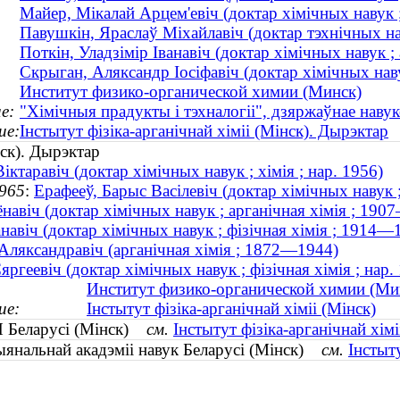
Майер, Мікалай Арцем'евіч (доктар хімічных навук 
Павушкін, Яраслаў Міхайлавіч (доктар тэхнічных на
Поткін, Уладзімір Іванавіч (доктар хімічных навук ; 
Скрыган, Аляксандр Іосіфавіч (доктар хімічных на
Институт физико-органической химии (Минск)
е:
"Хімічныя прадукты і тэхналогіі", дзяржаўнае наву
ие:
Інстытут фізіка-арганічнай хіміі (Мінск). Дырэктар
нск). Дырэктар
ктаравіч (доктар хімічных навук ; хімія ; нар. 1956)
965
:
Ерафееў, Барыс Васілевіч (доктар хімічных навук 
навіч (доктар хімічных навук ; арганічная хімія ; 19
анавіч (доктар хімічных навук ; фізічная хімія ; 1914—
Аляксандравіч (арганічная хімія ; 1872—1944)
яргеевіч (доктар хімічных навук ; фізічная хімія ; нар.
Институт физико-органической химии (Ми
ие:
Інстытут фізіка-арганічнай хіміі (Мінск)
АН Беларусі (Мінск)
см.
Інстытут фізіка-арганічнай хімі
цыянальнай акадэміі навук Беларусі (Мінск)
см.
Інстыту