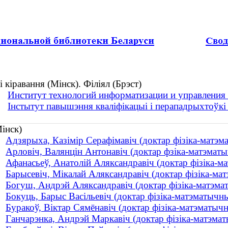
 кіравання (Мінск). Філіял (Брэст)
Институт технологий информатизации и управления 
Інстытут павышэння кваліфікацыі і перападрыхтоўкі ў
Мінск)
Адзярыха, Казімір Серафімавіч (доктар фізіка-матэм
Арловіч, Валянцін Антонавіч (доктар фзіка-матэматыч
Афанасьеў, Анатолій Аляксандравіч (доктар фізіка-м
Барысевіч, Мікалай Аляксандравіч (доктар фізіка-ма
Богуш, Андрэй Аляксандравіч (доктар фізіка-матэма
Бокуць, Барыс Васільевіч (доктар фізіка-матэматычны
Буракоў, Віктар Сямёнавіч (доктар фізіка-матэматычн
Ганчарэнка, Андрэй Маркавіч (доктар фізіка-матэмат