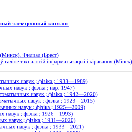
(Минск). Филиал (Брест)
 галіне тэхналогій інфарматызацыі і кіравання (Мінск)
атычных навук ; фізіка ; 1938—1989)
ных навук ; фізіка ; нар. 1947)
атэматычных навук ; фізіка ; 1942—2020)
тэматычных навук ; фізіка ; 1923—2015)
тычных навук ; фізіка ; 1925—2009)
х навук ; фізіка ; 1926—1993)
ых навук ; фізіка ; 1931—2020)
ычных навук ; фізіка ; 1933—2021)