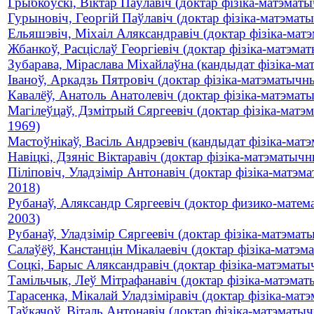
Грыбкоўскі, Віктар Паўлавіч (доктар фізіка-матэматы
Гурыновіч, Георгій Паўлавіч (доктар фізіка-матэмат
Ельяшэвіч, Міхаіл Аляксандравіч (доктар фізіка-мат
Жбанкоў, Расціслаў Георгіевіч (доктар фізіка-матэма
Зубарава, Міраслава Міхайлаўна (кандыдат фізіка-мат
Іваноў, Аркадзь Пятровіч (доктар фізіка-матэматычны
Кавалёў, Анатоль Анатолевіч (доктар фізіка-матэматы
Магілеўцаў, Дзмітрый Сяргеевіч (доктар фізіка-матэма
1969)
Мастоўнікаў, Васіль Андрэевіч (кандыдат фізіка-мат
Навіцкі, Дзяніс Віктаравіч (доктар фізіка-матэматычны
Піліповіч, Уладзімір Антонавіч (доктар фізіка-матэма
2018)
Рубанаў, Аляксандр Сяргеевіч (доктор физико-матема
2003)
Рубанаў, Уладзімір Сяргеевіч (доктар фізіка-матэмат
Салаўёў, Канстанцін Мікалаевіч (доктар фізіка-матэ
Соцкі, Барыс Аляксандравіч (доктар фізіка-матэматы
Тамільчык, Леў Мітрафанавіч (доктар фізіка-матэмат
Тарасенка, Мікалай Уладзіміравіч (доктар фізіка-матэ
Таўкачоў, Віталь Антонавіч (доктар фізіка-матэматычн