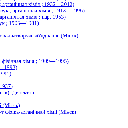
; арганічная хімія ; 1932—2012)
вук ; арганічная хімія ; 1913—1996)
арганічная хімія ; нар. 1953)
вук ; 1905—1981)
кова-вытворчае аб'яднанне (Мінск)
; фізічная хімія ; 1909—1995)
07—1993)
1991)
 1937)
нск). Директор
і (Мінск)
т фізіка-арганічнай хіміі (Мінск)