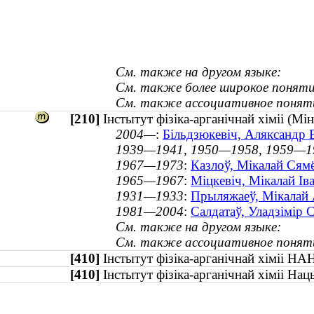
См. также на другом языке:
См. также более широкое поняти
См. также ассоциативное понят
[210]
Інстытут фізіка-арганічнай хіміі (Мі
2004—
:
Більдзюкевіч, Аляксандр Ві
1939—1941, 1950—1958, 1959—1
1967—1973
:
Казлоў, Мікалай Сямё
1965—1967
:
Міцкевіч, Мікалай Ів
1931—1933
:
Прыляжаеў, Мікалай 
1981—2004
:
Салдатаў, Уладзімір С
См. также на другом языке:
См. также ассоциативное понят
[410]
Інстытут фізіка-арганічнай хіміі Н
[410]
Інстытут фізіка-арганічнай хіміі На