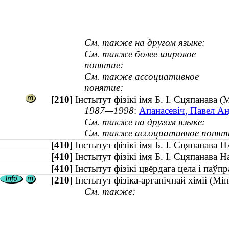
См. также на другом языке:
См. также более широкое
понятие:
См. также ассоциативное
понятие:
[210]
Інстытут фізікі імя Б. І. Сцяпанава 
1987—1998
:
Апанасевіч, Павел Анд
См. также на другом языке:
См. также ассоциативное понят
[410]
Інстытут фізікі імя Б. І. Сцяпанав
[410]
Інстытут фізікі імя Б. І. Сцяпанава
[410]
Інстытут фізікі цвёрдага цела і паў
[210]
Інстытут фізіка-арганічнай хіміі (Мін
См. также: