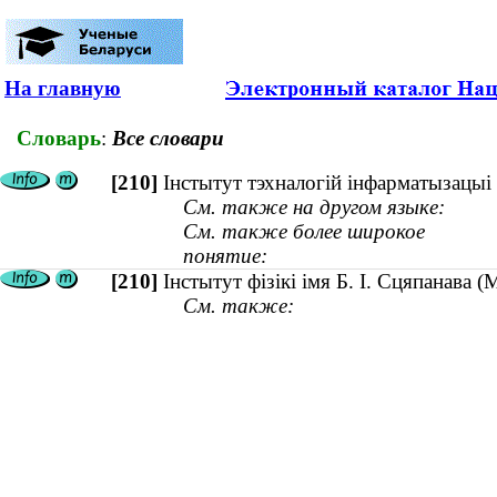
На главную
Словарь
:
Все словари
[210]
Інстытут тэхналогій інфарматызацыі і
См. также на другом языке:
См. также более широкое
понятие:
[210]
Інстытут фізікі імя Б. І. Сцяпанава (
См. также: