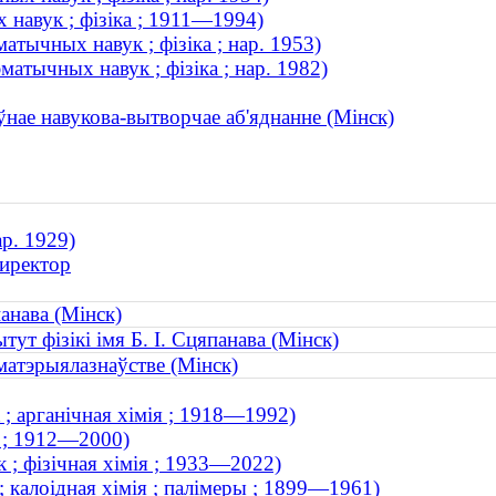
 навук ; фізіка ; 1911—1994)
атычных навук ; фізіка ; нар. 1953)
атычных навук ; фізіка ; нар. 1982)
аўнае навукова-вытворчае аб'яднанне (Мінск)
ар. 1929)
Директор
панава (Мінск)
ытут фізікі імя Б. І. Сцяпанава (Мінск)
матэрыялазнаўстве (Мінск)
; арганічная хімія ; 1918—1992)
к ; 1912—2000)
 ; фізічная хімія ; 1933—2022)
; калоідная хімія ; палімеры ; 1899—1961)