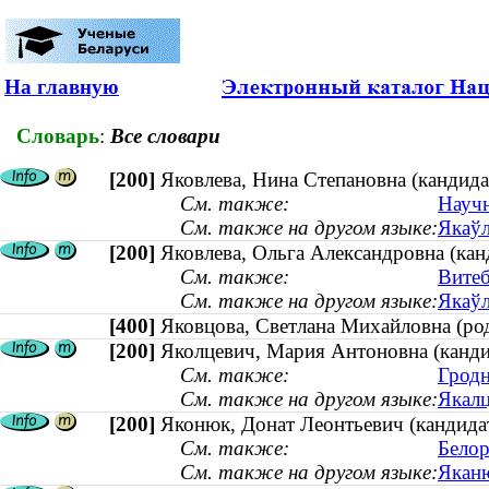
На главную
Словарь
:
Все словари
[200]
Яковлева, Нина Степановна (кандидат
См. также:
Научн
См. также на другом языке:
Якаўл
[200]
Яковлева, Ольга Александровна (кан
См. также:
Витеб
См. также на другом языке:
Якаўл
[400]
Яковцова, Светлана Михайловна (р
[200]
Яколцевич, Мария Антоновна (кандид
См. также:
Гродн
См. также на другом языке:
Якалц
[200]
Яконюк, Донат Леонтьевич (кандидат
См. также:
Белор
См. также на другом языке:
Яканю