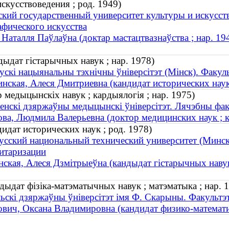
скусствоведения ; род. 1949)
ский государственный университет культуры и искусст
афического искусства
Наталля Паўлаўна (доктар мастацтвазнаўства ; нар. 19
дыдат гістарычных навук ; нар. 1978)
ускі нацыянальны тэхнічны ўніверсітэт (Мінск). Факуль
нская, Алеся Дмитриевна (кандидат исторических наук 
 медыцынскіх навук ; кардыялогія ; нар. 1975)
енскі дзяржаўны медыцынскі ўніверсітэт. Лячэбны фак
ва, Людмила Валерьевна (доктор медицинских наук ; к
идат исторических наук ; род. 1978)
усский национальный технический университет (Минск)
итаризации
нская, Алеся Дзмітрыеўна (кандыдат гістарычных навук
дыдат фізіка-матэматычных навук ; матэматыка ; нар. 
ьскі дзяржаўны ўніверсітэт імя Ф. Скарыны. Факультэт
вич, Оксана Владимировна (кандидат физико-математич