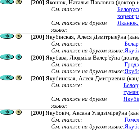
[200]
Яконюк, Наталья Павловна (доктор и
См. также:
Белорус
хореогр
См. также на другом
Яканюк, 
языке:
[200]
Якубінская, Алеся Дзмітрыеўна (кан
См. также:
Белар
См. также на другом языке:
Якуби
[200]
Якубава, Людміла Валер'еўна (доктар
См. также:
Гродз
См. также на другом языке:
Якубо
[200]
Якубинская, Алеся Дмитриевна (канд
См. также:
Белор
гуман
См. также на другом
Якубі
языке:
[200]
Якубовіч, Аксана Уладзіміраўна (кан
См. также:
Гомел
См. также на другом языке:
Якубо