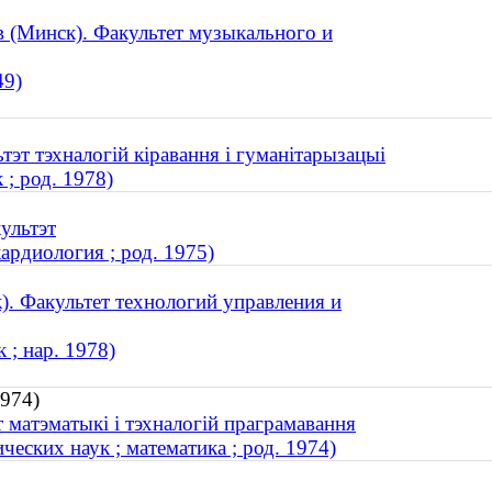
в (Минск). Факультет музыкального и
49)
тэт тэхналогій кіравання і гуманітарызацыі
; род. 1978)
ультэт
ардиология ; род. 1975)
. Факультет технологий управления и
 ; нар. 1978)
1974)
 матэматыкі і тэхналогій праграмавання
еских наук ; математика ; род. 1974)