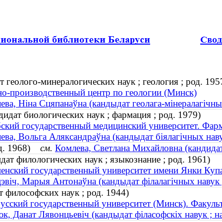
 геолого-минералогических наук ; геология ; род. 195
о-производственный центр по геологии (Минск)
ева, Ніна Сцяпанаўна (кандыдат геолага-мінералагічных 
дидат биологических наук ; фармация ; род. 1979)
ский государственный медицинский университет. Фарм
ева, Вольга Аляксандраўна (кандыдат біялагічных наву
од. 1968)
см.
Комлева, Светлана Михайловна (кандидат
ат филологических наук ; языкознание ; род. 1961)
енский государственный университет имени Янки Куп
эвіч, Марыя Антонаўна (кандыдат філалагічных навук ;
 философских наук ; род. 1944)
усский государственный университет (Минск). Факуль
к, Данат Лявонцьевіч (кандыдат філасофскіх навук ; н