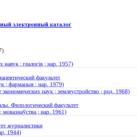
7)
навук ; геалогія ; нар. 1957)
ацевтический факультет
к ; фармацыя ; нар. 1979)
 экономических наук ; землеустройство ; род. 1968)
алы. Филологический факультет
 мовазнаўства ; нар. 1961)
тет журналистики
ар. 1944)