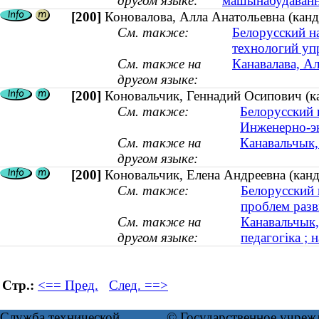
другом языке:
машынабудаванн
[200]
Коновалова, Алла Анатольевна (канд
См. также:
Белорусский н
технологий уп
См. также на
Канавалава, Ал
другом языке:
[200]
Коновальчик, Геннадий Осипович (ка
См. также:
Белорусский 
Инженерно-э
См. также на
Канавальчык, 
другом языке:
[200]
Коновальчик, Елена Андреевна (канди
См. также:
Белорусский 
проблем разв
См. также на
Канавальчык,
другом языке:
педагогіка ; 
Стр.:
<== Пред.
След. ==>
Служба технической
© Государственное учреж