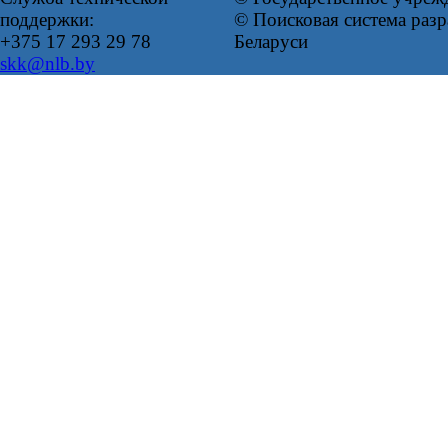
поддержки:
© Поисковая система ра
+375 17 293 29 78
Беларуси
skk@nlb.by