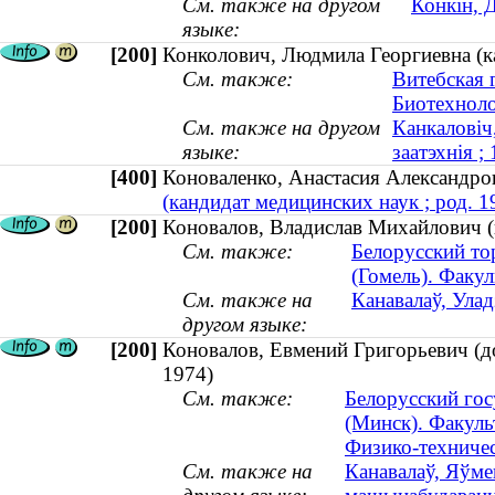
См. также на другом
Конкін, 
языке:
[200]
Конколович, Людмила Георгиевна (к
См. также:
Витебская 
Биотехноло
См. также на другом
Канкаловіч
языке:
заатэхнія 
[400]
Коноваленко, Анастасия Александр
(кандидат медицинских наук ; род. 1
[200]
Коновалов, Владислав Михайлович (к
См. также:
Белорусский то
(Гомель). Факу
См. также на
Канавалаў, Улад
другом языке:
[200]
Коновалов, Евмений Григорьевич (д
1974)
См. также:
Белорусский гос
(Минск). Факуль
Физико-техничес
См. также на
Канавалаў, Яўме