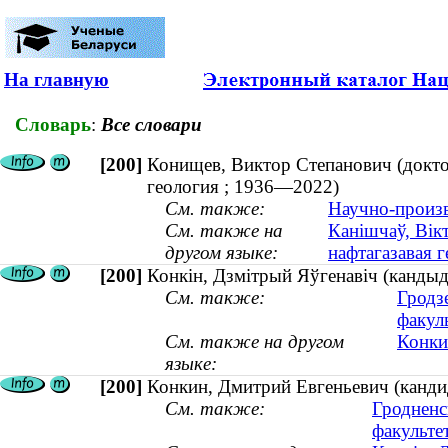
На главную
Словарь
:
Все словари
[200]
Конищев, Виктор Степанович (доктор
геология ; 1936—2022)
См. также:
Научно-произв
См. также на
Канішчаў, Вікт
другом языке:
нафтагазавая 
[200]
Конкін, Дзмітрый Яўгенавіч (кандыд
См. также:
Гродз
факул
См. также на другом
Конки
языке:
[200]
Конкин, Дмитрий Евгеньевич (кандид
См. также:
Гродненс
факульте