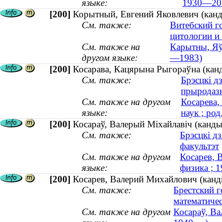
языке:
1930—20
[200]
Корытный, Евгений Яковлевич (канд
См. также:
Витебский г
цитологии и
См. также на
Карытны, Яўг
другом языке:
—1983)
[200]
Косарава, Кацярына Рыгораўна (канд
См. также:
Брэсцкі д
прыродаз
См. также на другом
Косарева,
языке:
наук ; род
[200]
Косараў, Валерый Міхайлавіч (кандыд
См. также:
Брэсцкі д
факультэт
См. также на другом
Косарев, 
языке:
физика ; 
[200]
Косарев, Валерий Михайлович (канди
См. также:
Брестский 
математичес
См. также на другом
Косараў, Ва