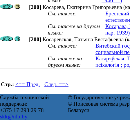
языке:
1940— )
[200]
Косарева, Екатерина Григорьевна (ка
См. также:
Брестский
естествоз
См. также на другом
Косарава,
языке:
нар. 1939)
[200]
Косаревская, Татьяна Евстафьевна (к
См. также:
Витебский гос
социальной пе
См. также на
Касарэўская, Т
другом языке:
псіхалогія ; ро
Стр.:
<== Пред.
След. ==>
Служба технической
© Государственное учреж
поддержки:
© Поисковая система ра
+375 17 293 29 78
Беларуси
skk@nlb.by