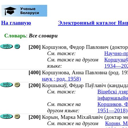
На главную
Словарь
:
Все словари
[200]
Коршунов, Федор Павлович (доктор 
См. также:
Научно-пр
См. также на другом
Коршунаў,
языке:
1934—20
[400]
Коршунова, Анна Павловна (род. 
наук ; род. 1958)
[200]
Коршыкаў, Фёдар Паўлавіч (кандыдат
См. также:
Віцебскі дзя
інфармацыйн
См. также на
Коршиков, Фе
другом языке:
1951—2018)
[200]
Корын, Марка Міхайлавіч (доктар м
См. также на другом
Корин, М