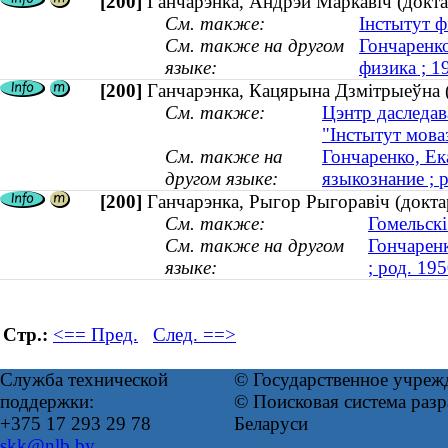
[200]
Ганчарэнка, Андрэй Маркавіч (докта
См. также:
Інстытут фі
См. также на другом
Гончаренко
языке:
физика ; 
[200]
Ганчарэнка, Кацярына Дзмітрыеўна (к
См. также:
Цэнтр даследав
"Інстытут мова
См. также на
Гончаренко, Ек
другом языке:
языкознание ; 
[200]
Ганчарэнка, Рыгор Рыгоравіч (доктар
См. также:
Гомельскі
См. также на другом
Гончаренк
языке:
; род. 195
Стр.:
<== Пред.
След. ==>
Служба технической
© Государственное учреж
поддержки:
© Поисковая система ра
+375 17 293 29 78
Беларуси
skk@nlb.by