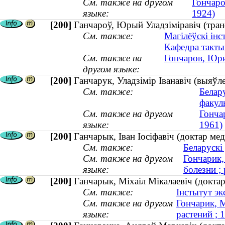
См. также на другом
Гончаро
языке:
1924)
[200]
Ганчароў, Юрый Уладзіміравіч (транс
См. также:
Магілёўскі інс
Кафедра такты
См. также на
Гончаров, Юри
другом языке:
[200]
Ганчарук, Уладзімір Іванавіч (выяўле
См. также:
Белар
факул
См. также на другом
Гонча
языке:
1961)
[200]
Ганчарык, Іван Іосіфавіч (доктар ме
См. также:
Беларускі
См. также на другом
Гончарик,
языке:
болезни ; 
[200]
Ганчарык, Міхаіл Мікалаевіч (доктар
См. также:
Інстытут эк
См. также на другом
Гончарик, 
языке:
растений ;