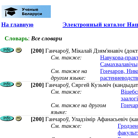
На главную
Словарь
:
Все словари
[200]
Ганчароў, Мікалай Дзям'янавіч (докт
См. также:
Навукова-практ
Самахвалавічы,
См. также на
Гончаров, Ник
другом языке:
растениеводст
[200]
Ганчароў, Сяргей Кузьміч (кандыда
См. также:
Віцебс
заалогі
См. также на другом
Гончар
языке:
[200]
Ганчароў, Уладзімір Афанасьевіч (ка
См. также:
Гродзен
факульт