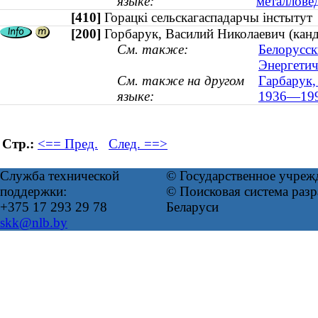
языке:
металлове
[410]
Горацкі сельскагаспадарчы інстыт
[200]
Горбарук, Василий Николаевич (канд
См. также:
Белорусск
Энергетич
См. также на другом
Гарбарук, 
языке:
1936—199
Стр.:
<== Пред.
След. ==>
Служба технической
© Государственное учреж
поддержки:
© Поисковая система ра
+375 17 293 29 78
Беларуси
skk@nlb.by