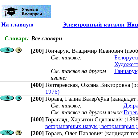
На главную
Словарь
:
Все словари
[200]
Гончарук, Владимир Иванович (изобр
См. также:
Белорусс
Художест
См. также на другом
Ганчарук,
языке:
[400]
Гоптаревская, Оксана Викторовна (
1976)
[200]
Горава, Галіна Валер'еўна (кандыдат 
См. также:
Дзярж
См. также на другом языке:
Горев
[400]
Горагляд, Харытон Сцяпанавіч (1
ветэрынарных навук ; ветэрынарыя 
[200]
Гораев, Олег Павлович (кандидат тех