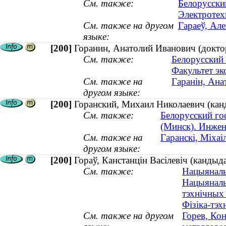
См. также:
Белорусски
Электротех
См. также на другом
Гараеў, Але
языке:
[200]
Горанин, Анатолий Иванович (докто
См. также:
Белорусский 
Факультет э
См. также на
Гаранін, Ана
другом языке:
[200]
Горанский, Михаил Николаевич (кан
См. также:
Белорусский го
(Минск). Инжен
См. также на
Гаранскі, Міха
другом языке:
[200]
Гораў, Канстанцін Васілевіч (кандыд
См. также:
Нацыянальн
Нацыянальн
тэхнічных
Фізіка-тэх
См. также на другом
Горев, Кон