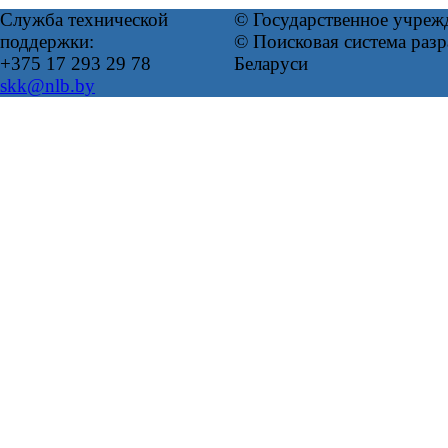
Служба технической
© Государственное учреж
поддержки:
© Поисковая система ра
+375 17 293 29 78
Беларуси
skk@nlb.by