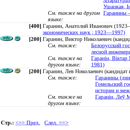
літаратура
Ушацкая, І
См. также на другом
Гаранины —
языке:
[400]
Гаранин, Анатолий Иванович (19
экономических наук ; 1923—1997)
[200]
Гаранин, Виктор Николаевич (кандида
См. также:
Белорусский гос
лесной инженери
См. также на
Гаранін, Віктар 
другом языке:
1981)
[200]
Гаранин, Лев Николаевич (кандидат
См. также:
Гаранины (дина
Гомельский го
истории и ме
См. также на
Гаранін, Леў 
другом языке:
Стр.:
<== Пред.
След. ==>