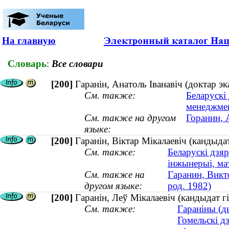
На главную
Словарь
:
Все словари
[200]
Гаранін, Анатоль Іванавіч (доктар 
См. также:
Беларускі
менеджме
См. также на другом
Горанин, 
языке:
[200]
Гаранін, Віктар Мікалаевіч (кандыдат
См. также:
Беларускі дзяр
інжынерыі, ма
См. также на
Гаранин, Викт
другом языке:
род. 1982)
[200]
Гаранін, Леў Мікалаевіч (кандыдат 
См. также:
Гараніны (ды
Гомельскі д