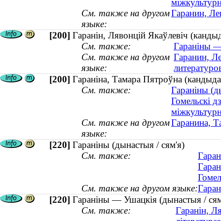
міжкультур
См. также на другом
Гаранин, Ле
языке:
[200]
Гаранін, Лявонцій Якаўлевіч (кандыд
См. также:
Гараніны —
См. также на другом
Гаранин, Л
языке:
литературо
[200]
Гараніна, Тамара Пятроўна (кандыдат
См. также:
Гараніны (ды
Гомельскі д
міжкультур
См. также на другом
Гаранина, Т
языке:
[220]
Гараніны (дынастыя / сям'я)
См. также:
Гаран
Гаран
Гомел
См. также на другом языке:
Гаран
[220]
Гараніны — Ушацкія (дынастыя / сям
См. также:
Гаранін, Л