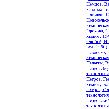
Немцов, Ва
кандидат т
Новиков, Г
Новосельск
химическая
Орехова, С
химия ; 1
Оробей, Иг
род. 1960)
Павлечко, 
химическая
Палагин, В
Папко, Люд
технология 
Петров, Ге
химия ; род
Петров, Ол
технология 
Печковский
технология