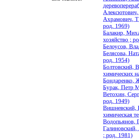
деревоперераб
Алексютович,
Ахрамович, Та
род. 1969)
Балакир, Миха
хозяйство ; ро
Белоусов, Вл
Белясова, Нат
род. 1954)
Болтовский, В
химических на
Бондаренко, Ж
Бурак, Петр М
Ветохин, Серг
род. 1949)
Вишневский, К
химическая те
Водопьянов, П
Галиновский, 
; род. 1981)