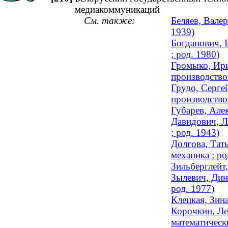
медиакоммуникаций
См. также:
Беляев, Валер
1939)
Богданович, 
; род. 1980)
Громыко, Ири
производство 
Грудо, Серге
производство 
Губарев, Але
Давидович, Л
; род. 1943)
Долгова, Тат
механика ; ро
Зильберглейт
Зылевич, Дин
род. 1977)
Клецкая, Зин
Корочкин, Ле
математически