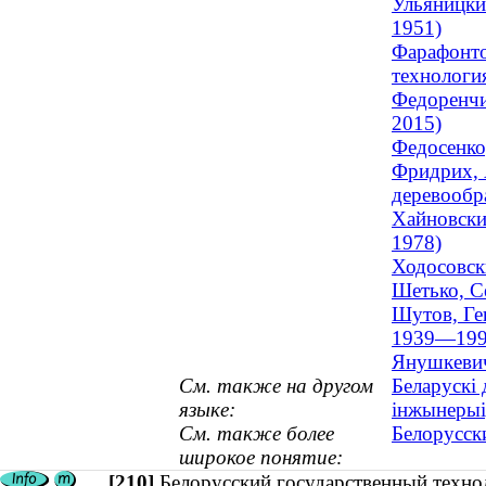
Ульяницки
1951)
Фарафонто
технология
Федоренчи
2015)
Федосенко,
Фридрих, 
деревообр
Хайновски
1978)
Ходосовск
Шетько, Се
Шутов, Ге
1939—199
Янушкевич
См. также на другом
Беларускі 
языке:
інжынерыі
См. также более
Белорусск
широкое понятие:
[210]
Белорусский государственный техно