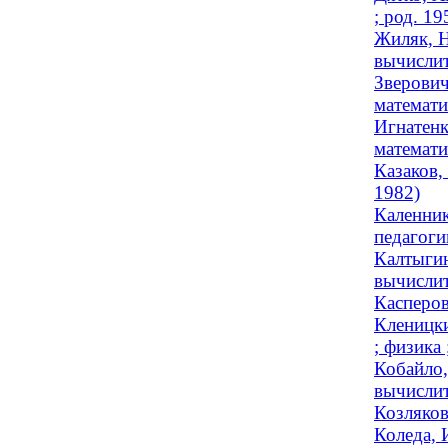
; род. 19
Жиляк, Н
вычислит
Зверович
математи
Игнатенк
математи
Казаков,
1982)
Каленник
педагогик
Калтыгин
вычислит
Касперов
Кленицки
; физика 
Кобайло,
вычислит
Козляков
Коледа, 