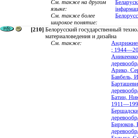
См. также на другом
Беларуск
языке:
інфармац
См. также более
Белорусс
широкое понятие:
[210]
Белорусский государственный техно
материаловедения и дизайна
См. также:
Андрижиев
; 1944—20
Аникеенко
деревообра
Арико, Сер
Бавбель, И
Барташеви
деревообр
Батин, Ник
1911—199
Бершадски
деревообр
Бирюков, 
деревообр
Будыка, С