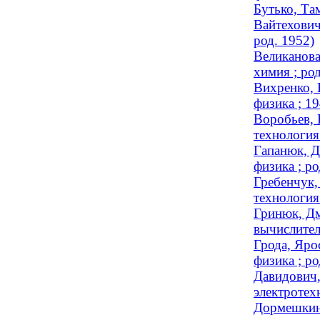
Бутько, Та
Вайтехович
род. 1952)
Великанова
химия ; род
Вихренко, 
физика ; 
Воробьев, 
технология 
Гапанюк, Д
физика ; ро
Гребенчук,
технология 
Гринюк, Дм
вычислител
Грода, Яро
физика ; ро
Давидович,
электротехн
Дормешкин,