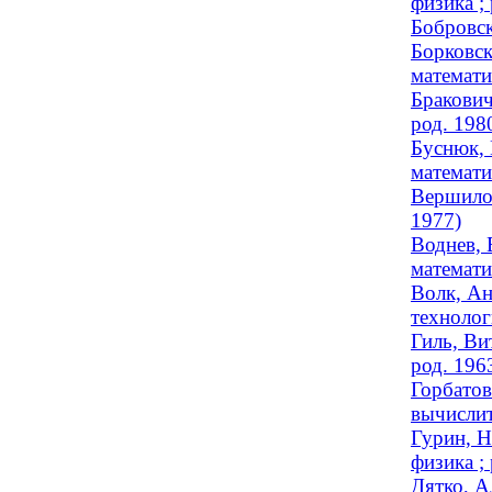
физика ;
Бобровск
Борковск
математи
Бракович
род. 198
Буснюк, 
математи
Вершилов
1977)
Воднев, 
математи
Волк, Ан
технолог
Гиль, Ви
род. 196
Горбатов
вычислит
Гурин, Н
физика ;
Дятко, А