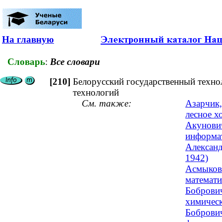
На главную
Словарь
:
Все словари
[210]
Белорусский государственный техно
технологий
См. также:
Азарчик,
лесное х
Акунович
информат
Александ
1942)
Асмыкови
математи
Бобрович
химическ
Бобрович