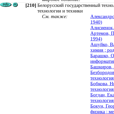
[210]
Белорусский государственный техно
технологии и техники
См. также:
Александро
1940)
Алисиенок,
Артемов, П
1994)
Ашуйко, Ва
химия ; род
Барашко, О
информатик
Башкиров, 
Безбородов
технология
Бобкова, Н
технология
Богдан, Ек
технология 
Бокун, Гео
физика ; ме