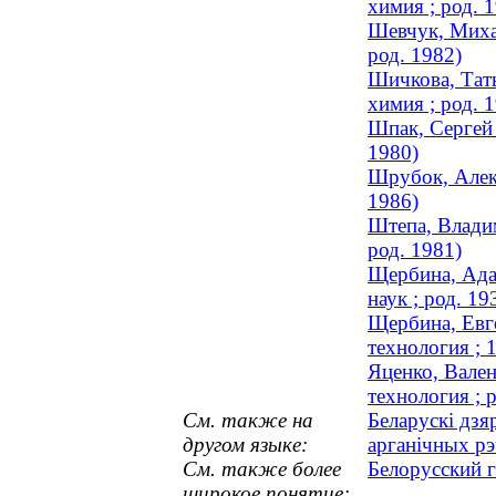
химия ; род. 
Шевчук, Михаи
род. 1982)
Шичкова, Тать
химия ; род. 
Шпак, Сергей 
1980)
Шрубок, Алекс
1986)
Штепа, Владим
род. 1981)
Щербина, Ада
наук ; род. 19
Щербина, Евге
технология ;
Яценко, Вален
технология ; 
См. также на
Беларускі дзя
другом языке:
арганічных р
См. также более
Белорусский 
широкое понятие: