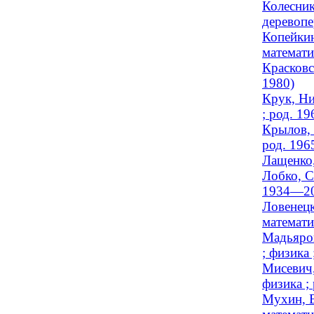
Колесник
деревопе
Копейкин
математи
Красковс
1980)
Крук, Ни
; род. 19
Крылов, 
род. 196
Лащенко,
Лобко, С
1934—20
Ловенецк
математи
Мадьяров
; физика 
Мисевич,
физика ;
Мухин, В