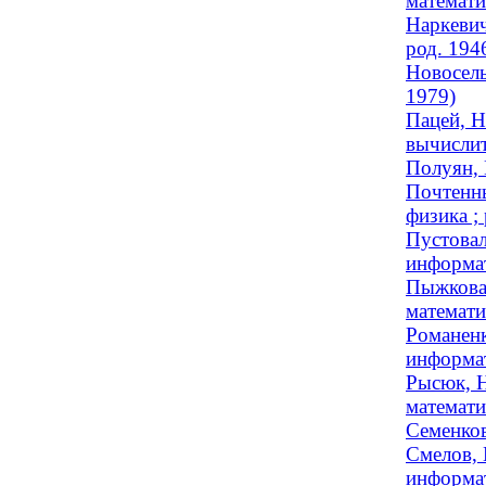
математи
Наркевич
род. 194
Новосель
1979)
Пацей, Н
вычислит
Полуян, 
Почтенны
физика ;
Пустовал
информат
Пыжкова,
математи
Романенк
информат
Рысюк, Н
математи
Семенков
Смелов, 
информат