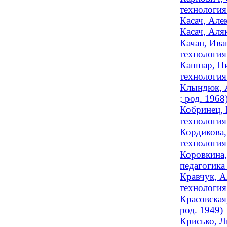
технология 
Касач, Але
Касач, Аляк
Качан, Ива
технология
Кашпар, Ни
технология
Клындюк, А
; род. 1968
Кобринец, 
технология 
Кордикова,
технология 
Коровкина,
педагогика 
Кравчук, А
технология 
Красовская
род. 1949)
Крисько, Л