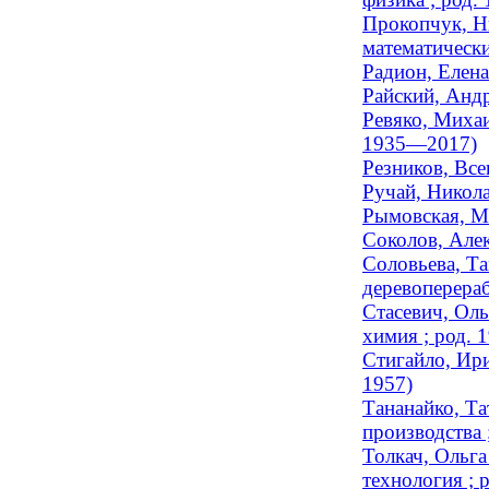
Прокопчук, Ни
математически
Радион, Елена
Райский, Андр
Ревяко, Михаи
1935—2017)
Резников, Вс
Ручай, Никола
Рымовская, Ма
Соколов, Алек
Соловьева, Та
деревоперераб
Стасевич, Оль
химия ; род. 
Стигайло, Ири
1957)
Тананайко, Та
производства 
Толкач, Ольга
технология ; 