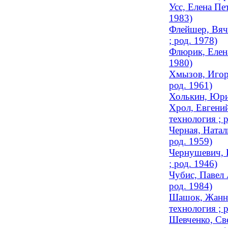
Усс, Елена Пе
1983)
Флейшер, Вяче
; род. 1978)
Флюрик, Елена
1980)
Хмызов, Игорь
род. 1961)
Холькин, Юри
Хрол, Евгений
технология ; 
Черная, Натал
род. 1959)
Чернушевич, 
; род. 1946)
Чубис, Павел 
род. 1984)
Шашок, Жанна
технология ; 
Шевченко, Све