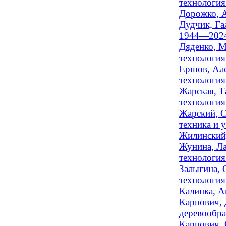
технология 
Дорожко, А
Дудчик, Га
1944—202
Дяденко, М
технология 
Ершов, Але
технология 
Жарская, Т
технология 
Жарский, С
техника и у
Жилинский,
Жунина, Ла
технология
Залыгина, 
технология 
Калинка, А
Карпович, 
деревообра
Карпович, 