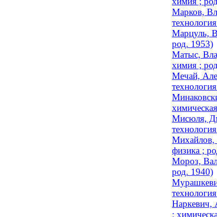
химия ; род
Марков, Вл
технология 
Марцуль, В
род. 1953)
Матыс, Вла
химия ; род
Мечай, Але
технология 
Минаковски
химическая
Мисюля, Дм
технология 
Михайлов, 
физика ; ро
Мороз, Вал
род. 1940)
Мурашкевич
технология 
Наркевич, 
; химическ