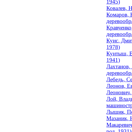
1945)
Ковалев, 
Комаров, 
деревообр
Кравченко,
деревообра
Куис, Дмит
1978)
Кунтыш, В
1941)
Лахтанов, 
деревообра
Лебедь, С
Леонов, Ев
Леонович, 
Лой, Влад
машиностр
Лыщик, Пет
Мазаник, Н
Макаревич,
род. 1931)