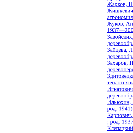
Жарков, Н
Жишкевич,
агрономия 
Жуков, Ан
1937—200
Завойских
деревообра
Зайцева, Л
деревообр
Захаров, Н
деревопере
Здитовецка
теплотехни
Игнатович
деревообра
Ильюхин, 
род. 1941)
Карпович,
; род. 193
Клепацкий,