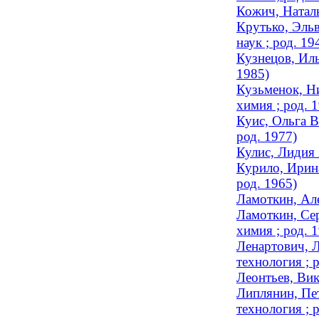
Кожич, Наталь
Крутько, Эльв
наук ; род. 19
Кузнецов, Иль
1985)
Кузьменок, Ни
химия ; род. 
Куис, Ольга В
род. 1977)
Кулис, Лидия 
Курило, Ирина
род. 1965)
Ламоткин, Ал
Ламоткин, Сер
химия ; род. 
Ленартович, Л
технология ; 
Леонтьев, Вик
Липлянин, Пет
технология ; 