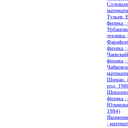
Соловьев
математи
Тульев, 
физика ;
Урбанови
техника ;
Фарафонт
физика ;
Чаевский
физика ;
Чайковск
математи
Шиман, Д
род. 198
Шишонок,
физика ;
Юликова,
1984)
Якименко
; математ