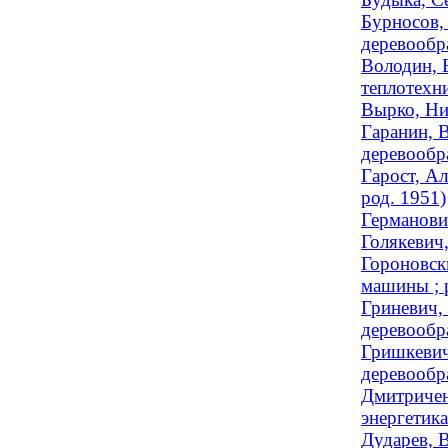
Бурносов,
деревообра
Володин, В
теплотехни
Вырко, Ни
Гаранин, 
деревообра
Гарост, Ал
род. 1951)
Германович
Голякевич,
Гороновск
машины ; 
Гриневич, 
деревообра
Гришкевич
деревообра
Дмитричен
энергетика
Дударев, 