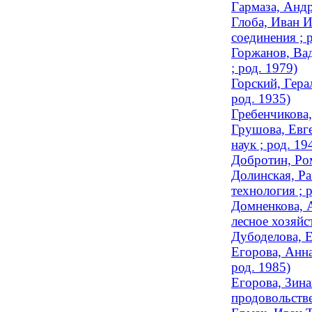
Гармаза, Андр
Глоба, Иван 
соединения ; 
Горжанов, Вад
; род. 1979)
Горский, Гера
род. 1935)
Гребенчикова,
Грушова, Евге
наук ; род. 19
Добротин, Ро
Долинская, Ра
технология ; 
Домненкова, А
лесное хозяйс
Дубоделова, Е
Егорова, Анна
род. 1985)
Егорова, Зина
продовольстве