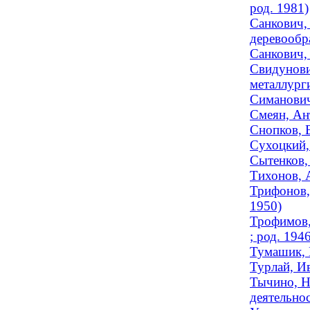
род. 1981)
Санкович,
деревообр
Санкович,
Свидунови
металлурги
Симанович
Смеян, Ант
Снопков, 
Сухоцкий,
Сытенков,
Тихонов, 
Трифонов, 
1950)
Трофимов,
; род. 194
Тумашик, 
Турлай, Ив
Тычино, Н
деятельнос