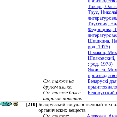
производство 
Токарь, Ольг
Трус, Никола
литературовед
Трусевич, На
Федорцова, Т
литературове
Шишкина, Над
род. 1975)
Шмаков, Миха
Шпаковский, 
; род. 1978)
Яковлев, Мих
производство 
См. также на
Беларускі дзя
другом языке:
прынттэхнало
См. также более
Белорусский 
широкое понятие:
[210]
Белорусский государственный техно
органических веществ
См. также:
Алексеев, Ана