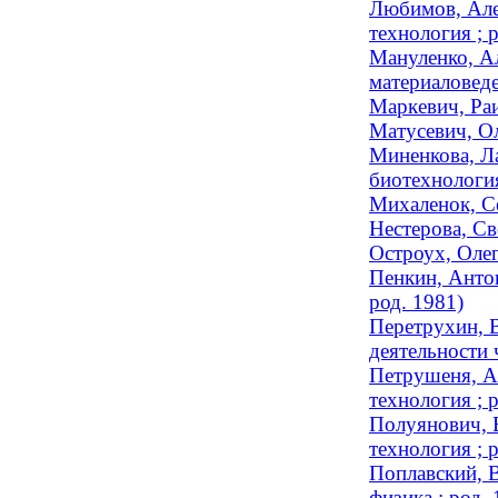
Любимов, Алек
технология ; 
Мануленко, Ал
материаловед
Маркевич, Раи
Матусевич, Ол
Миненкова, Ла
биотехнология
Михаленок, Се
Нестерова, Св
Остроух, Олег
Пенкин, Антон
род. 1981)
Перетрухин, В
деятельности 
Петрушеня, А
технология ; 
Полуянович, В
технология ; 
Поплавский, 
физика ; род. 