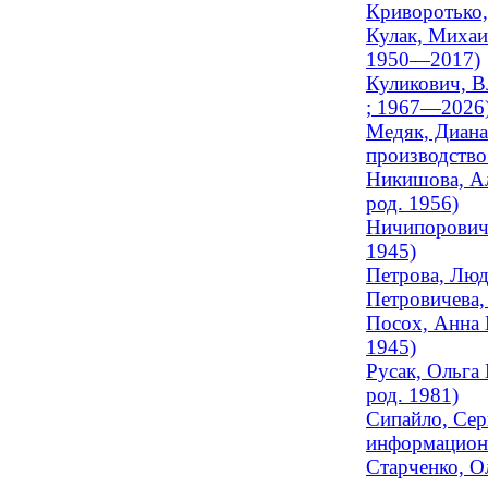
Криворотько,
Кулак, Михаи
1950—2017)
Куликович, В
; 1967—2026
Медяк, Диана
производство 
Никишова, Ал
род. 1956)
Ничипорович,
1945)
Петрова, Люд
Петровичева,
Посох, Анна 
1945)
Русак, Ольга
род. 1981)
Сипайло, Сер
информационн
Старченко, О