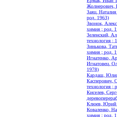
Ермак, Иван Т
Жолнерович, Н
Заяц, Наталия
род. 1963)
Звонок, Алекс
химия ; род. 
Зеленский, Ал
технология ; 
Зинькова, Тат
химия ; род. 
Игнатенко, Ар
Игнатовец, Ол
1978)
Кардаш, Юлия 
Касперович, О
технология ; 
Киселев, Серг
деревоперераб
Клюев, Юрий П
Коваленко, На
химия ; род. 