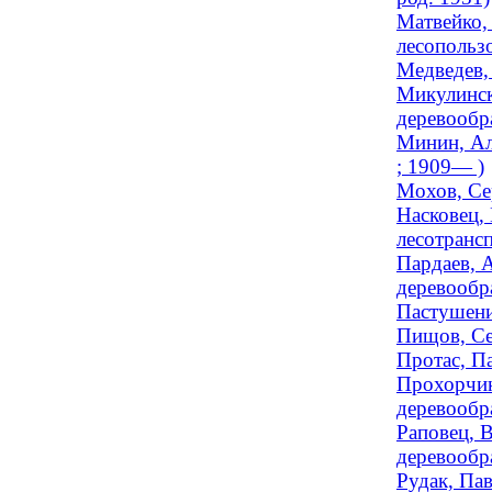
Матвейко,
лесопользо
Медведев,
Микулинск
деревообра
Минин, Ал
; 1909— )
Мохов, Сер
Насковец,
лесотрансп
Пардаев, А
деревообра
Пастушени
Пищов, Се
Протас, Па
Прохорчик
деревообра
Раповец, В
деревообра
Рудак, Пав