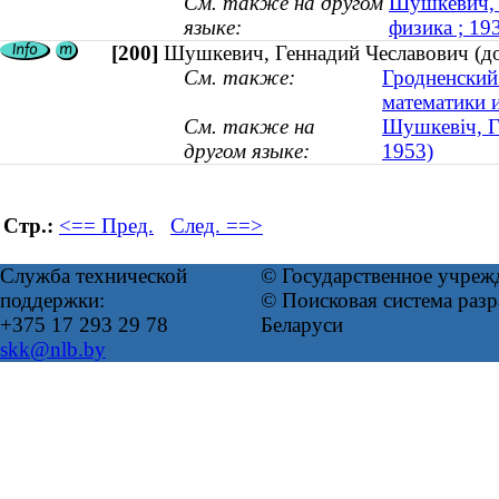
См. также на другом
Шушкевич, С
языке:
физика ; 1
[200]
Шушкевич, Геннадий Чеславович (док
См. также:
Гродненский
математики 
См. также на
Шушкевіч, Ге
другом языке:
1953)
Стр.:
<== Пред.
След. ==>
Служба технической
© Государственное учреж
поддержки:
© Поисковая система ра
+375 17 293 29 78
Беларуси
skk@nlb.by