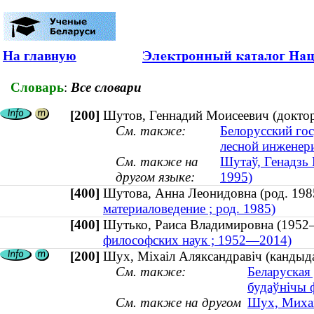
На главную
Словарь
:
Все словари
[200]
Шутов, Геннадий Моисеевич (доктор
См. также:
Белорусский гос
лесной инженери
См. также на
Шутаў, Генадзь 
другом языке:
1995)
[400]
Шутова, Анна Леонидовна (род. 1
материаловедение ; род. 1985)
[400]
Шутько, Раиса Владимировна (19
философских наук ; 1952—2014)
[200]
Шух, Міхаіл Аляксандравіч (кандыда
См. также:
Беларуская 
будаўнічы 
См. также на другом
Шух, Михаи