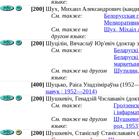
языке:
[200]
Шух, Михаил Александрович (кандида
См. также:
Белорусская г
Мелиоративно
См. также на
Шух, Міхаіл А
другом языке:
[200]
Шуцілін, Вячаслаў Юр'евіч (доктар э
См. также:
Беларускі
Беларускі
маркетынг
См. также на другом
Шутилин, 
языке:
[400]
Шуцько, Раіса Уладзіміраўна (19
навук ; 1952—2014)
[200]
Шушкевіч, Генадзій Чэслававіч (докт
См. также:
Гродзенск
і інфарма
См. также на другом
Шушкевич,
языке:
род. 1953
[200]
Шушкевіч, Станіслаў Станіслававіч (