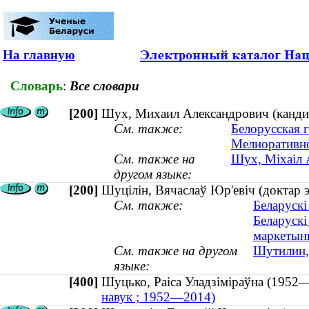
На главную
Словарь
:
Все словари
[200]
Шух, Михаил Александрович (кандида
См. также:
Белорусская г
Мелиоративно
См. также на
Шух, Міхаіл А
другом языке:
[200]
Шуцілін, Вячаслаў Юр'евіч (доктар э
См. также:
Беларускі
Беларускі
маркетынг
См. также на другом
Шутилин, 
языке:
[400]
Шуцько, Раіса Уладзіміраўна (19
навук ; 1952—2014)