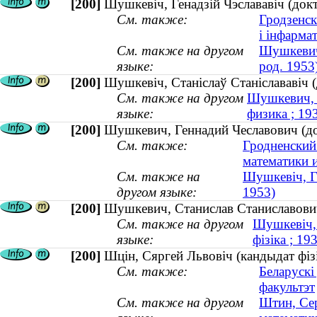
[200]
Шушкевіч, Генадзій Чэслававіч (докт
См. также:
Гродзенск
і інфарма
См. также на другом
Шушкевич,
языке:
род. 1953
[200]
Шушкевіч, Станіслаў Станіслававіч (
См. также на другом
Шушкевич, С
языке:
физика ; 1
[200]
Шушкевич, Геннадий Чеславович (док
См. также:
Гродненский
математики 
См. также на
Шушкевіч, Ге
другом языке:
1953)
[200]
Шушкевич, Станислав Станиславович
См. также на другом
Шушкевіч, 
языке:
фізіка ; 1
[200]
Шцiн, Сяргей Львовiч (кандыдат фізі
См. также:
Беларускі
факультэт
См. также на другом
Штин, Сер