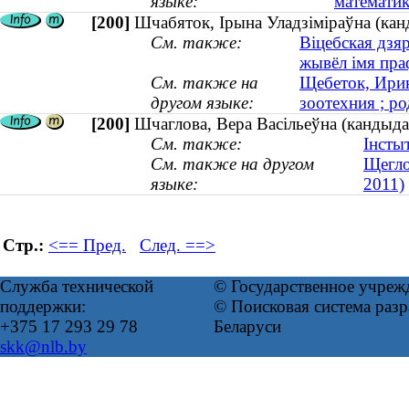
языке:
математик
[200]
Шчабяток, Ірына Уладзіміраўна (канд
См. также:
Віцебская дзя
жывёл імя пра
См. также на
Щебеток, Ирин
другом языке:
зоотехния ; ро
[200]
Шчаглова, Вера Васільеўна (кандыда
См. также:
Інсты
См. также на другом
Щегло
языке:
2011)
Стр.:
<== Пред.
След. ==>
Служба технической
© Государственное учреж
поддержки:
© Поисковая система ра
+375 17 293 29 78
Беларуси
skk@nlb.by