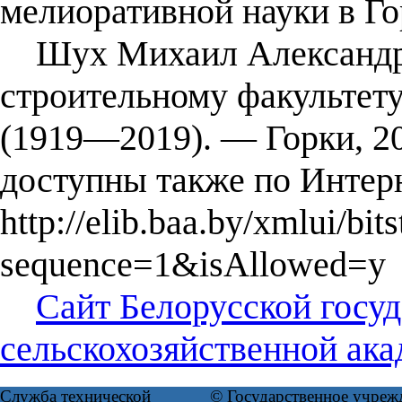
мелиоративной науки в Го
Шух Михаил Александров
строительному факультету
(1919―2019). ― Горки, 2
доступны также по Интер
http://elib.baa.by/xmlui/b
sequence=1&isAllowed=y
Сайт Белорусской госу
сельскохозяйственной ака
Служба технической
© Государственное учреж