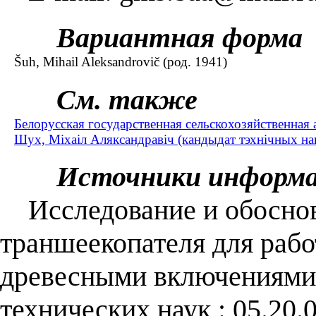
Вариантная форма
Šuh, Mihail Aleksandrovič (род. 1941)
См. также
Белорусская государственная сельскохозяйственная
Шух, Міхаіл Аляксандравіч (кандыдат тэхнічных нав
Источники информ
Исследование и обоснов
траншеекопателя для рабо
древесными включениями :
технических наук : 05.20.