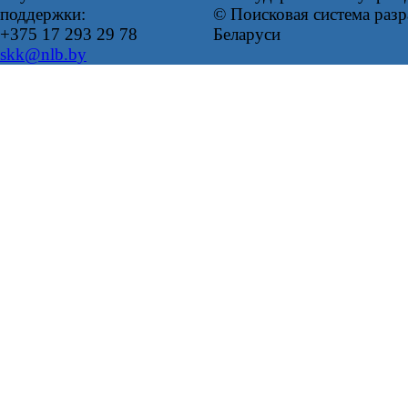
поддержки:
© Поисковая система ра
+375 17 293 29 78
Беларуси
skk@nlb.by