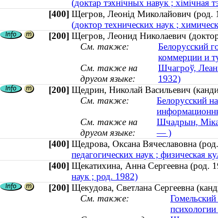
(доктар тэхнічных навук ; хімічная тэ
[400]
Щегров, Леонід Миколайович (род.
(доктор технических наук ; химическ
[200]
Щегров, Леонид Николаевич (доктор 
См. также:
Белорусский г
коммерции и т
См. также на
Шчагроў, Леані
другом языке:
1932)
[200]
Щедрин, Николай Васильевич (кандид
См. также:
Белорусский на
информационны
См. также на
Шчадрын, Мікал
другом языке:
— )
[400]
Щедрова, Оксана Вячеславовна (ро
педагогических наук ; физическая кул
[400]
Щекатихина, Анна Сергеевна (род.
наук ; род. 1982)
[200]
Щекудова, Светлана Сергеевна (канд
См. также:
Гомельский
психологии