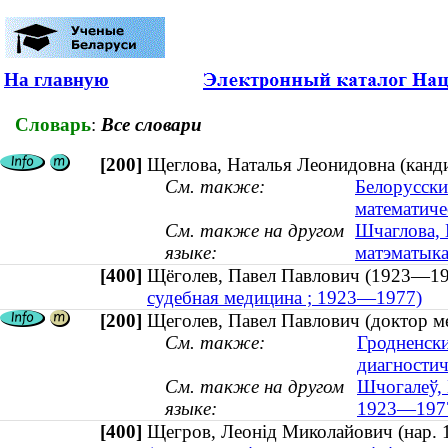
На главную
Словарь
:
Все словари
[200]
Щеглова, Наталья Леонидовна (канди
См. также:
Белорусски
математиче
См. также на другом
Шчаглова, 
языке:
матэматыка 
[400]
Щёголев, Павел Павлович (1923—
судебная медицина ; 1923—1977)
[200]
Щеголев, Павел Павлович (доктор м
См. также:
Гродненски
диагностич
См. также на другом
Шчогалеў, 
языке:
1923—197
[400]
Щегров, Леонід Миколайович (нар. 