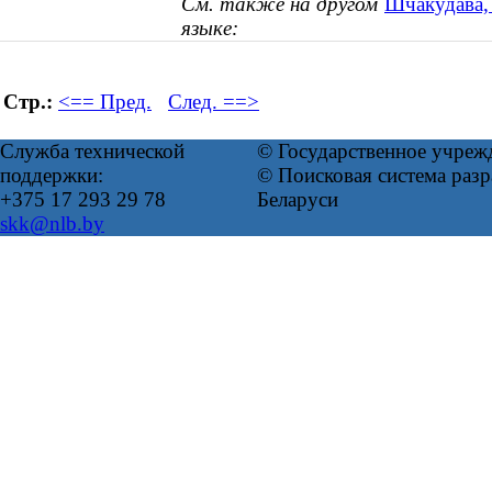
См. также на другом
Шчакудава, 
языке:
Стр.:
<== Пред.
След. ==>
Служба технической
© Государственное учреж
поддержки:
© Поисковая система ра
+375 17 293 29 78
Беларуси
skk@nlb.by