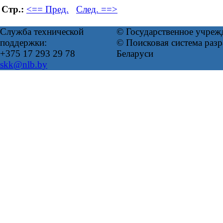
Стр.:
<== Пред.
След. ==>
Служба технической
© Государственное учреж
поддержки:
© Поисковая система ра
+375 17 293 29 78
Беларуси
skk@nlb.by