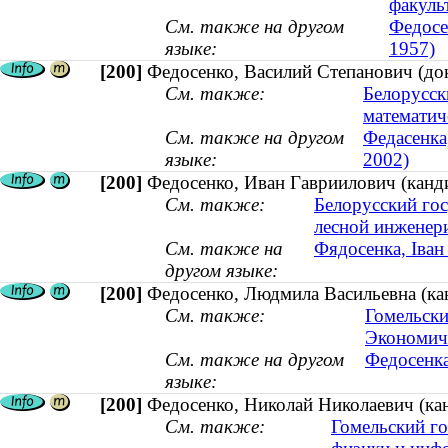
факуль
См. также на другом
Федосе
языке:
1957)
[200]
Федосенко, Василий Степанович (до
См. также:
Белорусск
математич
См. также на другом
Федасенка
языке:
2002)
[200]
Федосенко, Иван Гавриилович (канди
См. также:
Белорусский гос
лесной инженери
См. также на
Фядосенка, Іван
другом языке:
[200]
Федосенко, Людмила Васильевна (кан
См. также:
Гомельски
Экономиче
См. также на другом
Федосенка
языке:
[200]
Федосенко, Николай Николаевич (канд
См. также:
Гомельский го