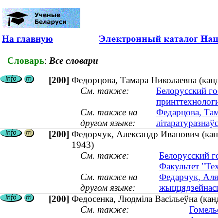
На главную
Словарь
:
Все словари
[200]
Федорцова, Тамара Николаевна (кан
См. также:
Белорусский го
принттехнолог
См. также на
Федарцова, Там
другом языке:
літаратуразнаў
[200]
Федорчук, Александр Иванович (канд
1943)
См. также:
Белорусский г
Факультет "Те
См. также на
Федарчук, Аляк
другом языке:
жыццядзейнасці
[200]
Федосенка, Людміла Васільеўна (кан
См. также:
Гомель