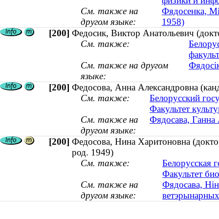
физики и инф
См. также на
Фядосенка, Мі
другом языке:
1958)
[200]
Федосик, Виктор Анатольевич (докто
См. также:
Белору
факульт
См. также на другом
Фядосік
языке:
[200]
Федосова, Анна Александровна (канд
См. также:
Белорусский госу
Факультет культу
См. также на
Фядосава, Ганна 
другом языке:
[200]
Федосова, Нина Харитоновна (доктор
род. 1949)
См. также:
Белорусская г
Факультет би
См. также на
Фядосава, Нін
другом языке:
ветэрынарных 