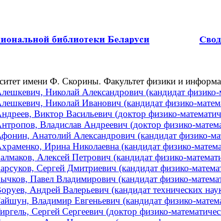
ситет имени Ф. Скорины. Факультет физики и информ
лешкевич, Николай Александрович (кандидат физико-ма
лешкевич, Николай Иванович (кандидат физико-матема
ндреев, Виктор Васильевич (доктор физико-математичес
нтропов, Владислав Андреевич (доктор физико-математ
фонин, Анатолий Александрович (кандидат физико-мат
храменко, Ирина Николаевна (кандидат физико-математ
алмаков, Алексей Петрович (кандидат физико-математич
арсуков, Сергей Дмитриевич (кандидат физико-математ
ычков, Павел Владимирович (кандидат физико-математи
оруев, Андрей Валерьевич (кандидат технических наук
айшун, Владимир Евгеньевич (кандидат физико-математ
иргель, Сергей Сергеевич (доктор физико-математическ