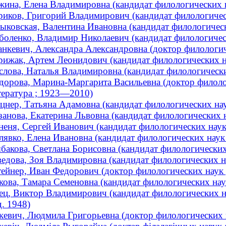
жина, Елена Владимировна (кандидат филологических на
риков, Григорий Владимирович (кандидат филологически
ыковская, Валентина Ивановна (кандидат филологическ
боленко, Владимир Николаевич (кандидат филологичес
анкевич, Александра Александровна (доктор филологиче
рижак, Артем Леонидович (кандидат филологических нау
слова, Наталья Владимировна (кандидат филологических
дорова, Марина-Маргарита Васильевна (доктор филолог
тература ; 1923—2010)
цнер, Татьяна Адамовна (кандидат филологических наук
занова, Екатерина Львовна (кандидат филологических на
неня, Сергей Иванович (кандидат филологических наук
лявко, Елена Ивановна (кандидат филологических наук ;
бакова, Светлана Борисовна (кандидат филологических 
едова, Зоя Владимировна (кандидат филологических нау
ейнер, Иван Федорович (доктор филологических наук ;
кова, Тамара Семеновна (кандидат филологических нау
ец, Виктор Владимирович (кандидат филологических нау
д. 1948)
кевич, Людмила Григорьевна (доктор филологических 