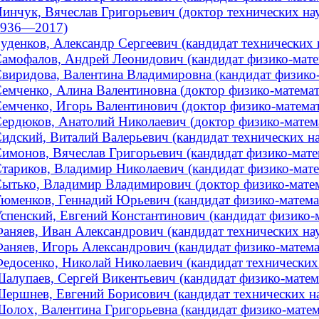
инчук, Вячеслав Григорьевич (доктор технических наук
1936—2017)
уденков, Александр Сергеевич (кандидат технических н
амофалов, Андрей Леонидович (кандидат физико-матема
виридова, Валентина Владимировна (кандидат физико-м
емченко, Алина Валентиновна (доктор физико-математи
емченко, Игорь Валентинович (доктор физико-математи
ердюков, Анатолий Николаевич (доктор физико-математ
идский, Виталий Валерьевич (кандидат технических нау
имонов, Вячеслав Григорьевич (кандидат физико-мате
тариков, Владимир Николаевич (кандидат физико-мате
ытько, Владимир Владимирович (доктор физико-матем
юменков, Геннадий Юрьевич (кандидат физико-математи
спенский, Евгений Константинович (кандидат физико-
аняев, Иван Александрович (кандидат технических наук
аняев, Игорь Александрович (кандидат физико-математ
едосенко, Николай Николаевич (кандидат технических н
алупаев, Сергей Викентьевич (кандидат физико-матема
ершнев, Евгений Борисович (кандидат технических нау
олох, Валентина Григорьевна (кандидат физико-матема