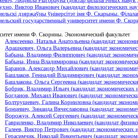
кевіч, Людміла Рыгораўна (доктар філалагічных навук 
ухно, Виктор Иванович (кандидат филологических наук 
мельскі дзяржаўны ўніверсітэт імя Ф. Скарыны. Філала
мельский государственный университет имени Ф. Ско
ситет имени Ф. Скорины. Экономический факультет
Алексеенко, Наталья Анатольевна (кандидат экономич
Арашкевич, Ольга Валерьевна (кандидат экономическ
Бабына, Владимир Филиппович (кандидат экономичес
Бабына, Инна Владимировна (кандидат экономических
Баранов, Александр Михайлович (кандидат экономиче
Башлаков, Геннадий Владимирович (кандидат экономи
Башлакова, Ольга Сергеевна (кандидат экономических
Бобрик, Владимир Ильич (кандидат экономических на
Богданов, Михаил Иванович (кандидат экономических
Болтрушевич, Галина Корниловна (кандидат экономи
Бонцевич, Зинаида Вячеславовна (кандидат экономич
Ворожун, Алексей Сергеевич (кандидат экономически
Гавриленко, Владимир Николаевич (кандидат физико-
Галеев, Виктор Петрович (кандидат экономических на
Герасимчик, Николай Викентьевич (кандидат экономи