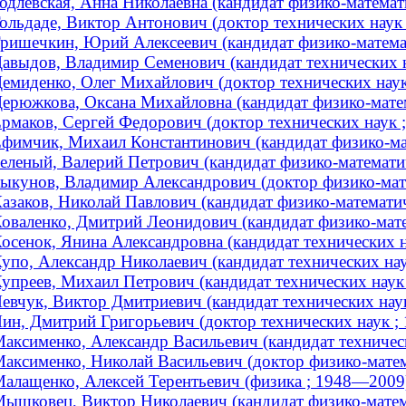
одлевская, Анна Николаевна (кандидат физико-математи
ольдаде, Виктор Антонович (доктор технических наук ;
ришечкин, Юрий Алексеевич (кандидат физико-математи
авыдов, Владимир Семенович (кандидат технических 
емиденко, Олег Михайлович (доктор технических наук 
ерюжкова, Оксана Михайловна (кандидат физико-матема
рмаков, Сергей Федорович (доктор технических наук 
фимчик, Михаил Константинович (кандидат физико-мате
еленый, Валерий Петрович (кандидат физико-математиче
ыкунов, Владимир Александрович (доктор физико-матем
азаков, Николай Павлович (кандидат физико-математи
оваленко, Дмитрий Леонидович (кандидат физико-матем
осенок, Янина Александровна (кандидат технических на
упо, Александр Николаевич (кандидат технических наук
упреев, Михаил Петрович (кандидат технических наук 
евчук, Виктор Дмитриевич (кандидат технических наук
ин, Дмитрий Григорьевич (доктор технических наук 
аксименко, Александр Васильевич (кандидат техническ
аксименко, Николай Васильевич (доктор физико-матема
алащенко, Алексей Терентьевич (физика ; 1948—2009
ышковец, Виктор Николаевич (кандидат физико-матем