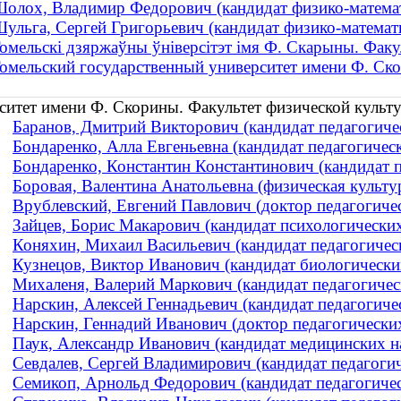
олох, Владимир Федорович (кандидат физико-математи
ульга, Сергей Григорьевич (кандидат физико-математич
омельскі дзяржаўны ўніверсітэт імя Ф. Скарыны. Факул
омельский государственный университет имени Ф. Ск
ситет имени Ф. Скорины. Факультет физической культ
Баранов, Дмитрий Викторович (кандидат педагогическ
Бондаренко, Алла Евгеньевна (кандидат педагогическ
Бондаренко, Константин Константинович (кандидат пе
Боровая, Валентина Анатольевна (физическая культур
Врублевский, Евгений Павлович (доктор педагогическ
Зайцев, Борис Макарович (кандидат психологически
Коняхин, Михаил Васильевич (кандидат педагогическ
Кузнецов, Виктор Иванович (кандидат биологических
Михаленя, Валерий Маркович (кандидат педагогическ
Нарскин, Алексей Геннадьевич (кандидат педагогическ
Нарскин, Геннадий Иванович (доктор педагогических 
Паук, Александр Иванович (кандидат медицинских нау
Севдалев, Сергей Владимирович (кандидат педагогиче
Семикоп, Арнольд Федорович (кандидат педагогическ