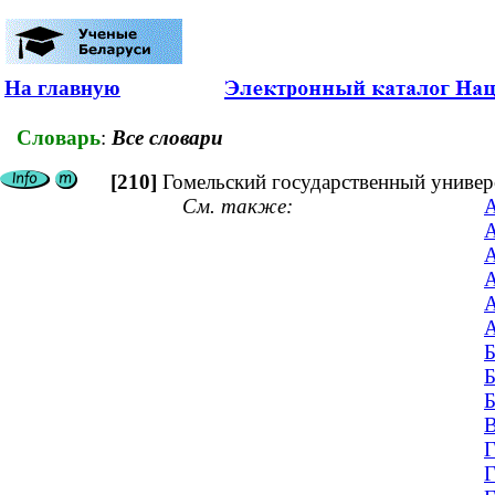
На главную
Словарь
:
Все словари
[210]
Гомельский государственный универ
См. также:
А
А
А
А
А
А
Б
Б
Б
В
Г
Г