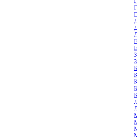
Г
Г
Г
Д
Д
Д
Е
Е
З
З
К
К
К
К
К
Л
Л
М
М
М
М