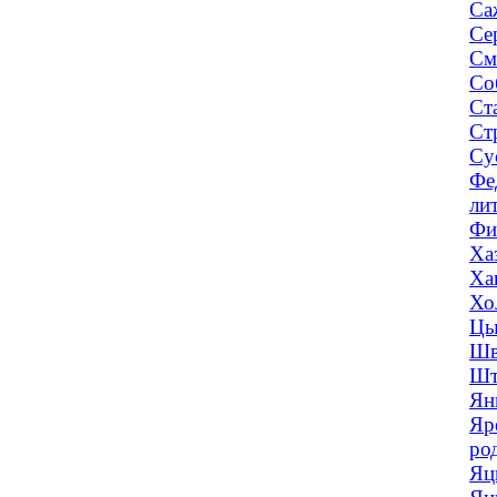
Са
Се
См
Со
Ст
Ст
Су
Фе
ли
Фи
Ха
Ха
Хо
Цы
Шв
Шт
Ян
Яр
ро
Яц