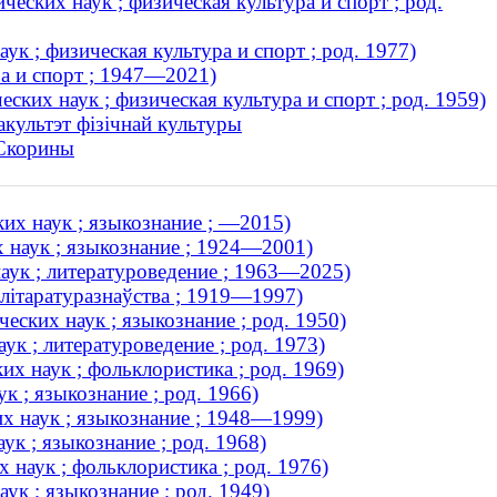
еских наук ; физическая культура и спорт ; род.
ук ; физическая культура и спорт ; род. 1977)
а и спорт ; 1947—2021)
ких наук ; физическая культура и спорт ; род. 1959)
акультэт фізічнай культуры
 Скорины
их наук ; языкознание ; —2015)
 наук ; языкознание ; 1924—2001)
аук ; литературоведение ; 1963—2025)
 літаратуразнаўства ; 1919—1997)
еских наук ; языкознание ; род. 1950)
ук ; литературоведение ; род. 1973)
их наук ; фольклористика ; род. 1969)
к ; языкознание ; род. 1966)
х наук ; языкознание ; 1948—1999)
к ; языкознание ; род. 1968)
 наук ; фольклористика ; род. 1976)
ук ; языкознание ; род. 1949)