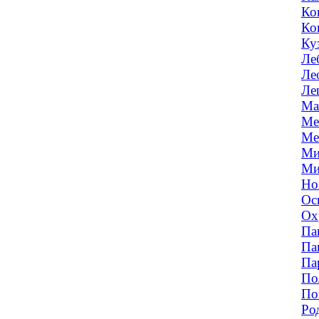
Ко
Ко
Ку
Ле
Ле
Ле
Ма
Ме
Ме
Ми
Ми
Но
Ос
Ох
Па
Па
Па
По
По
Ро