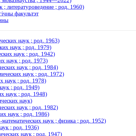
; мовазнаўства ; 1944—2022)
; литературоведение ; род. 1960)
гічны факультэт
рины
еских наук ; род. 1963)
их наук ; род. 1979)
ких наук ; род. 1942)
 наук ; род. 1973)
ских наук ; род. 1984)
ческих наук ; род. 1972)
 наук ; род. 1978)
ук ; род. 1949)
 наук ; род. 1948)
ческих наук)
еских наук ; род. 1982)
х наук ; род. 1986)
математических наук ; физика ; род. 1952)
ук ; род. 1936)
ческих наук ; род. 1947)