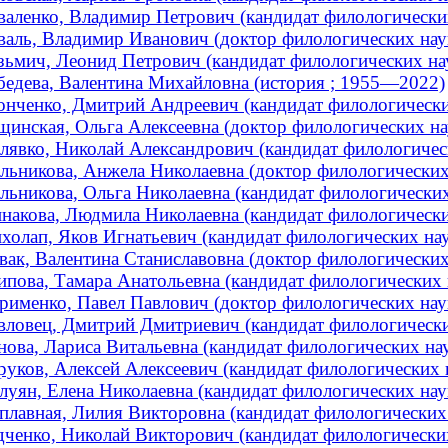
валенко, Владимир Петрович (кандидат филологических
валь, Владимир Иванович (доктор филологических наук 
зьмич, Леонид Петрович (кандидат филологических наук
бедева, Валентина Михайловна (история ; 1955—2022)
онченко, Дмитрий Андреевич (кандидат филологических
щинская, Ольга Алексеевна (доктор филологических нау
лявко, Николай Александрович (кандидат филологичес
льникова, Анжела Николаевна (доктор филологических н
льникова, Ольга Николаевна (кандидат филологических 
накова, Людмила Николаевна (кандидат филологически
холап, Яков Игнатьевич (кандидат филологических нау
вак, Валентина Станиславовна (доктор филологических 
ипова, Тамара Анатольевна (кандидат филологических н
рименко, Павел Павлович (доктор филологических нау
вловец, Дмитрий Дмитриевич (кандидат филологических
нова, Лариса Витальевна (кандидат филологических на
руков, Алексей Алексеевич (кандидат филологических н
луян, Елена Николаевна (кандидат филологических наук
плавная, Лилия Викторовна (кандидат филологических н
дченко, Николай Викторович (кандидат филологических