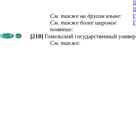
Ш
Ш
См. также на другом языке:
Г
См. также более широкое
Г
понятие:
[210]
Гомельский государственный универ
См. также: