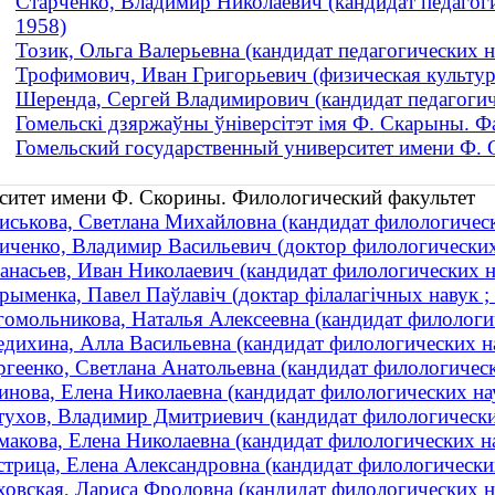
Старченко, Владимир Николаевич (кандидат педагогич
1958)
Тозик, Ольга Валерьевна (кандидат педагогических на
Трофимович, Иван Григорьевич (физическая культур
Шеренда, Сергей Владимирович (кандидат педагогичес
Гомельскі дзяржаўны ўніверсітэт імя Ф. Скарыны. Ф
Гомельский государственный университет имени Ф.
ситет имени Ф. Скорины. Филологический факультет
иськова, Светлана Михайловна (кандидат филологическ
иченко, Владимир Васильевич (доктор филологических
анасьев, Иван Николаевич (кандидат филологических н
рыменка, Павел Паўлавіч (доктар філалагічных навук ;
гомольникова, Наталья Алексеевна (кандидат филологич
едихина, Алла Васильевна (кандидат филологических на
ргеенко, Светлана Анатольевна (кандидат филологическ
инова, Елена Николаевна (кандидат филологических нау
тухов, Владимир Дмитриевич (кандидат филологически
макова, Елена Николаевна (кандидат филологических нау
стрица, Елена Александровна (кандидат филологических
ховская, Лариса Фроловна (кандидат филологических на