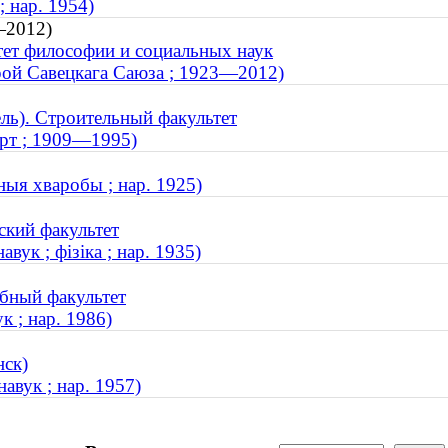
; нар. 1954)
—2012)
тет философии и социальных наук
ерой Савецкага Саюза ; 1923—2012)
ль). Строительный факультет
арт ; 1909—1995)
ныя хваробы ; нар. 1925)
ский факультет
ук ; фізіка ; нар. 1935)
бный факультет
к ; нар. 1986)
нск)
авук ; нар. 1957)