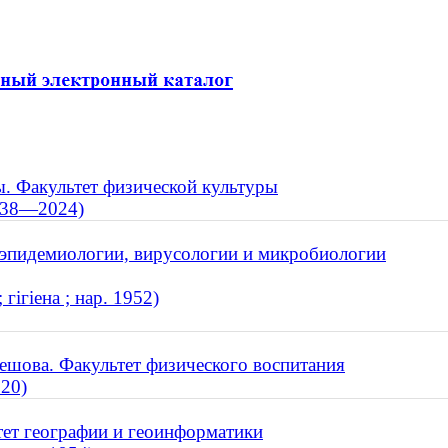
. Факультет физической культуры
1938—2024)
, эпидемиологии, вирусологии и микробиологии
гігіена ; нар. 1952)
ешова. Факультет физического воспитания
020)
тет географии и геоинформатики