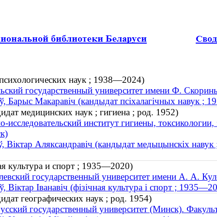
 психологических наук ; 1938—2024)
ьский государственный университет имени Ф. Скорины
ў, Барыс Макаравіч (кандыдат псіхалагічных навук ; 
дат медицинских наук ; гигиена ; род. 1952)
о-исследовательский институт гигиены, токсикологии
к)
, Віктар Аляксандравіч (кандыдат медыцынскіх навук ; 
я культура и спорт ; 1935—2020)
евский государственный университет имени А. А. Кул
ў, Віктар Іванавіч (фізічная культура і спорт ; 1935—2
дат географических наук ; род. 1954)
усский государственный университет (Минск). Факуль