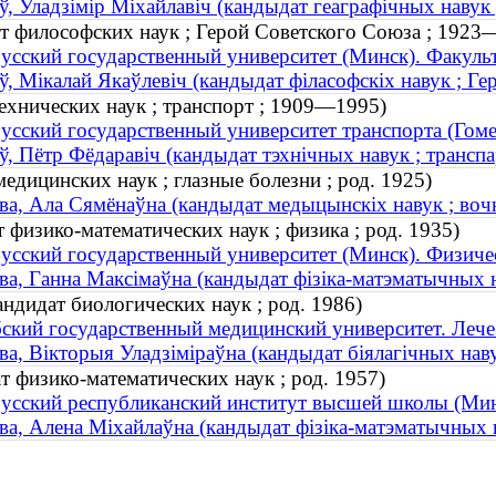
ў, Уладзімір Міхайлавіч (кандыдат геаграфічных навук 
ат философских наук ; Герой Советского Союза ; 1923
усский государственный университет (Минск). Факуль
ў, Мікалай Якаўлевіч (кандыдат філасофскіх навук ; Г
ехнических наук ; транспорт ; 1909—1995)
усский государственный университет транспорта (Гоме
ў, Пётр Фёдаравіч (кандыдат тэхнічных навук ; трансп
едицинских наук ; глазные болезни ; род. 1925)
ва, Ала Сямёнаўна (кандыдат медыцынскіх навук ; воч
 физико-математических наук ; физика ; род. 1935)
усский государственный университет (Минск). Физиче
ва, Ганна Максімаўна (кандыдат фізіка-матэматычных нав
ндидат биологических наук ; род. 1986)
ский государственный медицинский университет. Лече
ва, Вікторыя Уладзіміраўна (кандыдат біялагічных наву
т физико-математических наук ; род. 1957)
усский республиканский институт высшей школы (Ми
ва, Алена Міхайлаўна (кандыдат фізіка-матэматычных н