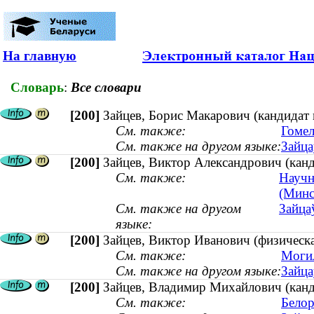
На главную
Словарь
:
Все словари
[200]
Зайцев, Борис Макарович (кандидат
См. также:
Гомел
См. также на другом языке:
Зайца
[200]
Зайцев, Виктор Александрович (канди
См. также:
Научн
(Минс
См. также на другом
Зайцаў
языке:
[200]
Зайцев, Виктор Иванович (физическа
См. также:
Могил
См. также на другом языке:
Зайца
[200]
Зайцев, Владимир Михайлович (канди
См. также:
Белор