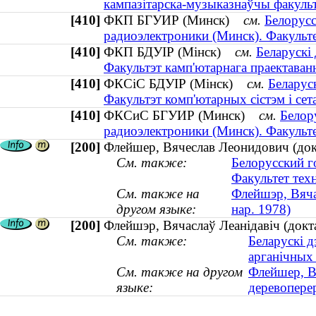
кампазітарска-музыказнаўчы факуль
[410]
ФКП БГУИР (Минск)
см.
Белорусс
радиоэлектроники (Минск). Факульт
[410]
ФКП БДУІР (Мінск)
см.
Беларускі 
Факультэт камп'ютарнага праектаван
[410]
ФКСіС БДУІР (Мінск)
см.
Беларуск
Факультэт комп'ютарных сістэм і сет
[410]
ФКСиС БГУИР (Минск)
см.
Белор
радиоэлектроники (Минск). Факульт
[200]
Флейшер, Вячеслав Леонидович (докт
См. также:
Белорусский г
Факультет тех
См. также на
Флейшэр, Вяча
другом языке:
нар. 1978)
[200]
Флейшэр, Вячаслаў Леанідавіч (докта
См. также:
Беларускі д
арганічных
См. также на другом
Флейшер, В
языке:
деревоперер