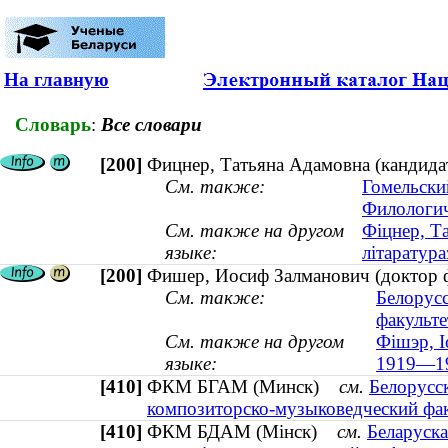
На главную
Словарь
:
Все словари
[200]
Фицнер, Татьяна Адамовна (кандидат
См. также:
Гомельски
Филологич
См. также на другом
Фіцнер, Т
языке:
літаратура
[200]
Фишер, Иосиф Залманович (доктор ф
См. также:
Белорусс
факульте
См. также на другом
Фішэр, І
языке:
1919—1
[410]
ФКМ БГАМ (Минск)
см.
Белорусс
композиторско-музыковедческий фак
[410]
ФКМ БДАМ (Мінск)
см.
Беларуска