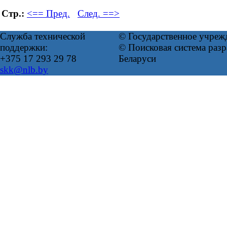
Стр.:
<== Пред.
След. ==>
Служба технической
© Государственное учреж
поддержки:
© Поисковая система ра
+375 17 293 29 78
Беларуси
skk@nlb.by