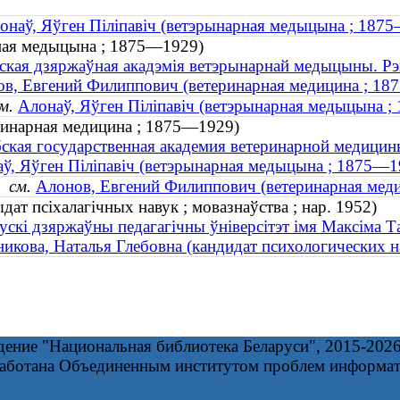
онаў, Яўген Піліпавіч (ветэрынарная медыцына ; 187
рная медыцына ; 1875—1929)
ская дзяржаўная акадэмія ветэрынарнай медыцыны. Рэ
в, Евгений Филиппович (ветеринарная медицина ; 1
м.
Алонаў, Яўген Піліпавіч (ветэрынарная медыцына 
ринарная медицина ; 1875—1929)
ская государственная академия ветеринарной медицин
ў, Яўген Піліпавіч (ветэрынарная медыцына ; 1875—1
)
см.
Алонов, Евгений Филиппович (ветеринарная мед
дат псіхалагічных навук ; мовазнаўства ; нар. 1952)
ускі дзяржаўны педагагічны ўніверсітэт імя Максіма Т
икова, Наталья Глебовна (кандидат психологических на
дение "Национальная библиотека Беларуси", 2015-202
работана Объединенным институтом проблем информа