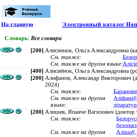
На главную
Словарь
:
Все словари
[200]
Алисиенок, Ольга Александровна (ка
См. также:
Белор
См. также на другом языке:
Алісі
[400]
Алисиёнок, Ольга Александровна (
[200]
Алифанов, Александр Викторович (д
2024)
См. также:
Баранови
См. также на другом
Аліфанаў
языке:
літарату
[200]
Алишев, Япанче Вагизович (доктор 
См. также:
Белорус
безопас
См. также на другом
Алішаў,