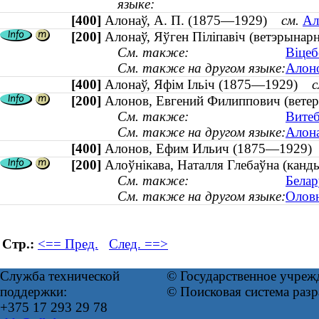
языке:
[400]
Алонаў, А. П. (1875—1929)
см.
Ал
[200]
Алонаў, Яўген Піліпавіч (ветэрына
См. также:
Віцеб
См. также на другом языке:
Алоно
[400]
Алонаў, Яфім Ільіч (1875—1929)
с
[200]
Алонов, Евгений Филиппович (вете
См. также:
Витеб
См. также на другом языке:
Алона
[400]
Алонов, Ефим Ильич (1875—1929
[200]
Алоўнікава, Наталля Глебаўна (канды
См. также:
Белар
См. также на другом языке:
Оловн
Стр.:
<== Пред.
След. ==>
Служба технической
© Государственное учреж
поддержки:
© Поисковая система раз
+375 17 293 29 78