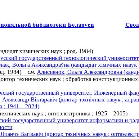
ндидат химических наук ; род. 1984)
усский государственный технологический университет
ёнак, Вольга Аляксандраўна (кандыдат хімічных навук ;
род. 1984)
см.
Алисиенок, Ольга Александровна (канди
октор технических наук ; обработка конструкционных 
чский государственный университет. Инженерный факу
, Аляксандр Віктаравіч (доктар тэхнічных навук ; апр
ра ; 1941—2024)
технических наук ; оптоэлектроника ; 1925—2005)
ский государственный университет информатики и ра
ности
 Япанчэ Вагізавіч (доктар тэхнічных навук ; оптаэлект