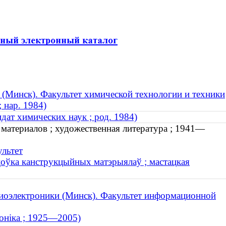
 (Минск). Факультет химической технологии и техники
 нар. 1984)
дат химических наук ; род. 1984)
материалов ; художественная литература ; 1941—
льтет
ацоўка канструкцыйных матэрыялаў ; мастацкая
диоэлектроники (Минск). Факультет информационной
роніка ; 1925—2005)