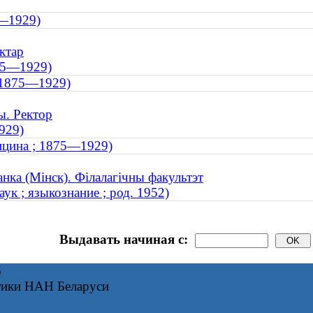
5—1929)
ктар
875—1929)
; 1875—1929)
ы. Ректор
929)
ицина ; 1875—1929)
анка (Мінск). Філалагічны факультэт
ук ; языкознание ; род. 1952)
Выдавать начиная с:
6
тики НАН Беларуси