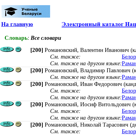
На главную
Словарь
:
Все словари
[200]
Романовский, Валентин Иванович (кан
См. также:
Белор
См. также на другом языке:
Раман
[200]
Романовский, Владимир Павлович (к
См. также на другом языке:
Раман
[200]
Романовский, Иван Федорович (канди
См. также:
Белор
См. также на другом языке:
Раман
[200]
Романовский, Иосиф Витольдович (ка
См. также:
Белор
См. также на другом языке:
Раман
[200]
Романовский, Николай Тарасович (д
См. также:
Белор