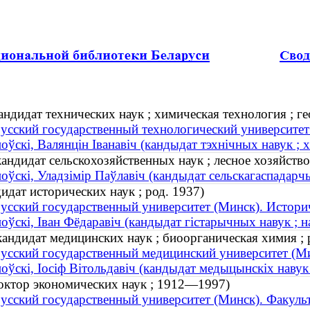
дидат технических наук ; химическая технология ; гео
усский государственный технологический университет
оўскі, Валянцін Іванавіч (кандыдат тэхнічных навук ; хі
андидат сельскохозяйственных наук ; лесное хозяйств
оўскі, Уладзімір Паўлавіч (кандыдат сельскагаспадарч
дат исторических наук ; род. 1937)
усский государственный университет (Минск). Истори
оўскі, Іван Фёдаравіч (кандыдат гістарычных навук ; н
ндидат медицинских наук ; биоорганическая химия ; 
усский государственный медицинский университет (М
оўскі, Іосіф Вітольдавіч (кандыдат медыцынскіх навук ;
октор экономических наук ; 1912—1997)
усский государственный университет (Минск). Факуль