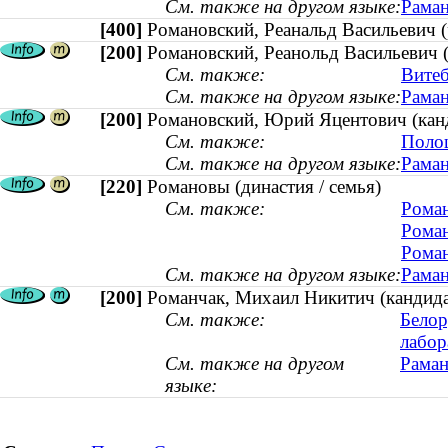
См. также на другом языке:
Раман
[400]
Романовский, Реанальд Васильевич
[200]
Романовский, Реанольд Васильевич (
См. также:
Витеб
См. также на другом языке:
Раман
[200]
Романовский, Юрий Яцентович (канди
См. также:
Полоц
См. также на другом языке:
Раман
[220]
Романовы (династия / семья)
См. также:
Роман
Роман
Роман
См. также на другом языке:
Раман
[200]
Романчак, Михаил Никитич (кандидат
См. также:
Белор
лабор
См. также на другом
Раман
языке: