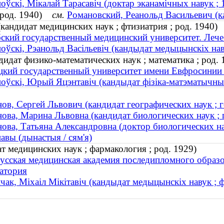
оўскі, Мікалай Тарасавіч (доктар эканамічных навук 
 (род. 1940)
см.
Романовский, Реанольд Васильевич (ка
кандидат медицинских наук ; фтизиатрия ; род. 1940)
ский государственный медицинский университет. Лече
оўскі, Рэанольд Васільевіч (кандыдат медыцынскіх наву
дат физико-математических наук ; математика ; род. 
кий государственный университет имени Евфросинии
оўскі, Юрый Яцэнтавіч (кандыдат фізіка-матэматычных 
ов, Сергей Львович (кандидат географических наук ; г
ова, Марина Львовна (кандидат биологических наук ; г
ова, Татьяна Александровна (доктор биологических нау
авы (дынастыя / сям'я)
 медицинских наук ; фармакология ; род. 1929)
усская медицинская академия последипломного образо
атория
чак, Міхаіл Мікітавіч (кандыдат медыцынскіх навук ; ф