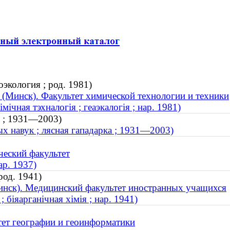
экология ; род. 1981)
 (Минск). Факультет химической технологии и техники
мічная тэхналогія ; геаэкалогія ; нар. 1981)
о ; 1931—2003)
ых навук ; лясная гападарка ; 1931—2003)
ческий факультет
ар. 1937)
род. 1941)
инск). Медицинский факультет иностранных учащихся
 біяарганічная хімія ; нар. 1941)
тет географии и геоинформатики