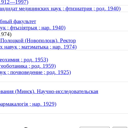
; 1912—1997)
ндидат медицинских наук ; фтизиатрия ; род. 1940)
бный факультет
к ; фтызіятрыя ; нар. 1940)
1974)
 Полоцкой (Новополоцк). Ректор
навук ; матэматыка ; нар. 1974)
еохимия ; род. 1953)
еоботаника ; род. 1959)
к ; почвоведение ; род. 1925)
вания (Минск). Научно-исследовательская
армакалогія ; нар. 1929)