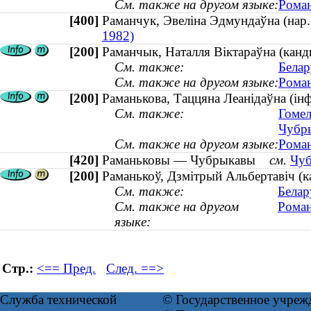
См. также на другом языке:
Роман
[400]
Раманчук, Эвеліна Эдмундаўна (на
1982)
[200]
Раманчык, Наталля Вiктараўна (канды
См. также:
Белар
См. также на другом языке:
Роман
[200]
Раманькова, Таццяна Леанідаўна (інф
См. также:
Гомел
Чубры
См. также на другом языке:
Роман
[420]
Раманьковы — Чубрыкавы
см.
Чуб
[200]
Раманькоў, Дзмітрый Альбертавіч (ка
См. также:
Белар
См. также на другом
Роман
языке:
Стр.:
<== Пред.
След. ==>
Служба технической
© Государственное учреж