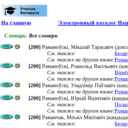
На главную
Словарь
:
Все словари
[200]
Раманоўскі, Мікалай Тарасавіч (док
См. также:
Белар
См. также на другом языке:
Роман
[200]
Раманоўскі, Рэанольд Васільевіч (ка
См. также:
Віцеб
См. также на другом языке:
Роман
[200]
Раманоўскі, Уладзімір Паўлавіч (кан
См. также на другом языке:
Роман
[200]
Раманоўскі, Юрый Яцэнтавіч (кандыд
См. также:
Полац
См. также на другом языке:
Роман
[200]
Раманчак, Міхаіл Мікітавіч (кандыда
См. также:
Белар