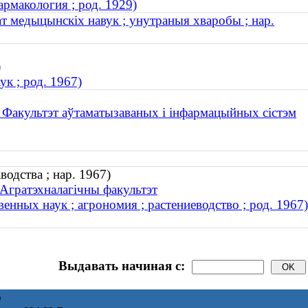
рмакология ; род. 1929)
т медыцынскіх навук ; унутраныя хваробы ; нар.
)
к ; род. 1967)
. Факультэт аўтаматызаваных і інфармацыйных сістэм
водства ; нар. 1967)
 Агратэхналагічны факультэт
нных наук ; агрономия ; растениеводство ; род. 1967)
Выдавать начиная с:
6