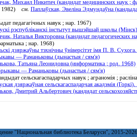
чак, Михаил Никитич (кандидат медицинских наук ; фа
р. 1982)
см.
Паплаўская, Эвеліна Эдмундаўна (кандыда
дат педагагічных навук ; нар. 1967)
ускі рэспубліканскі інстытут вышэйшай школы (Мінск
чик, Наталья Викторовна (кандидат педагогических нау
арматыка ; нар. 1968)
ьскі дзяржаўны тэхнічны ўніверсітэт імя П. В. Сухога
кавы — Раманьковы (дынастыя / сям'я)
ькова, Татьяна Леонидовна (информатика ; род. 1968)
рыкавы — Раманьковы (дынастыя / сям'я)
ндыдат сельскагаспадарчых навук ; аграномія ; расліна
уская дзяржаўная сельскагаспадарчая акадэмія (Горкі).
ьков, Дмитрий Альбертович (кандидат сельскохозяйстве
дение "Национальная библиотека Беларуси", 2015-202