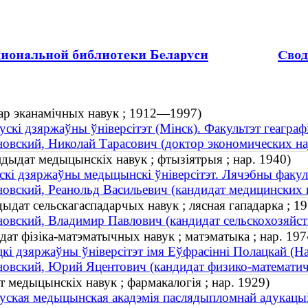
тар эканамічных навук ; 1912—1997)
ускі дзяржаўны ўніверсітэт (Мінск). Факультэт геаграфі
овский, Николай Тарасович (доктор экономических н
ндыдат медыцынскіх навук ; фтызіятрыя ; нар. 1940)
скі дзяржаўны медыцынскі ўніверсітэт. Лячэбны факул
овский, Реанольд Васильевич (кандидат медицинских на
дыдат сельскагаспадарчых навук ; лясная гападарка ; 
овский, Владимир Павлович (кандидат сельскохозяйст
ат фізіка-матэматычных навук ; матэматыка ; нар. 197
кі дзяржаўны ўніверсітэт імя Еўфрасінні Полацкай (На
овский, Юрий Яцентович (кандидат физико-математичес
т медыцынскіх навук ; фармакалогія ; нар. 1929)
уская медыцынская акадэмія паслядыпломнай адукацыі