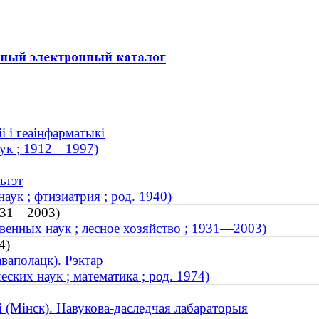
і і геаінфарматыкі
аук ; 1912—1997)
ьтэт
ук ; фтизиатрия ; род. 1940)
1931—2003)
венных наук ; лесное хозяйство ; 1931—2003)
4)
ваполацк). Рэктар
ких наук ; математика ; род. 1974)
 (Мінск). Навукова-даследчая лабараторыя