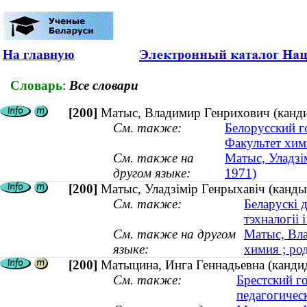
На главную
Словарь
:
Все словари
[200]
Матыс, Владимир Генрихович (кандид
См. также:
Белорусский г
Факультет хим
См. также на
Матыс, Уладзім
другом языке:
1971)
[200]
Матыс, Уладзімір Генрыхавіч (кандыда
См. также:
Беларускі 
тэхналогіі і
См. также на другом
Матыс, Вла
языке:
химия ; ро
[200]
Матыцина, Инга Геннадьевна (кандид
См. также:
Брестский г
педагогичес