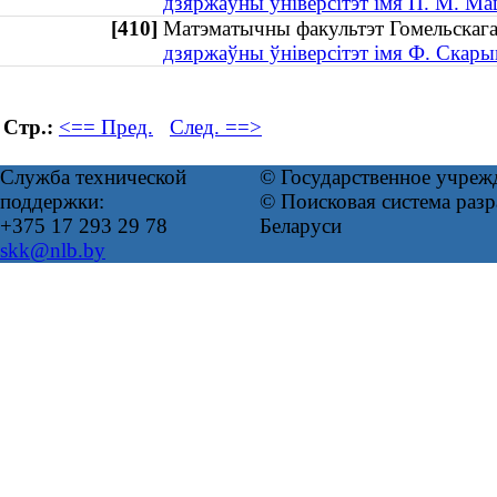
дзяржаўны ўніверсітэт імя П. М. Ма
[410]
Матэматычны факультэт Гомельскаг
дзяржаўны ўніверсітэт імя Ф. Скары
Стр.:
<== Пред.
След. ==>
Служба технической
© Государственное учреж
поддержки:
© Поисковая система ра
+375 17 293 29 78
Беларуси
skk@nlb.by