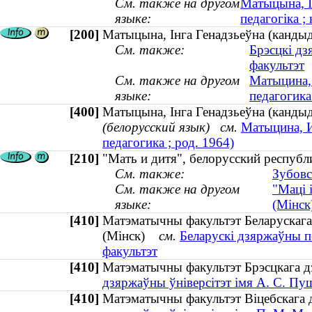
См. также на другом
Матыцына, І
языке:
педагогіка ;
[200]
Матыцына, Інга Генадзьеўна (кандыда
См. также:
Брэсцкі дз
факультэт
См. также на другом
Матыцина, 
языке:
педагогика
[400]
Матыцына, Інга Генадзьеўна (кандыда
(белорусский язык)
см.
Матыцина, И
педагогика ; род. 1964)
[210]
"Мать и дитя", белорусский республ
См. также:
Зубовс
См. также на другом
"Маці 
языке:
(Мінск
[410]
Матэматычны факультэт Беларускага 
(Мінск)
см.
Беларускі дзяржаўны п
факультэт
[410]
Матэматычны факультэт Брэсцкага д
дзяржаўны ўніверсітэт імя А. С. Пу
[410]
Матэматычны факультэт Віцебскага 