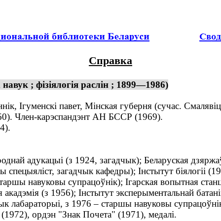
Справка
навук ; фізіялогія раслін ; 1899—1986)
нік, Ігуменскі павет, Мінская губерня (сучас. Смалявіц
960). Член-карэспандэнт АН БССР (1969).
4).
най адукацыі (з 1924, загадчык); Беларуская дзяржаў
 спецыяліст, загадчык кафедры); Інстытут біялогіі (19
старшы навуковы супрацоўнік); Ігарская вопытная ст
 акадэмія (з 1956); Інстытут эксперыментальнай батанік
ык лабараторыі, з 1976 – старшы навуковы супрацоўнік
972), ордэн "Знак Почета" (1971), медалі.