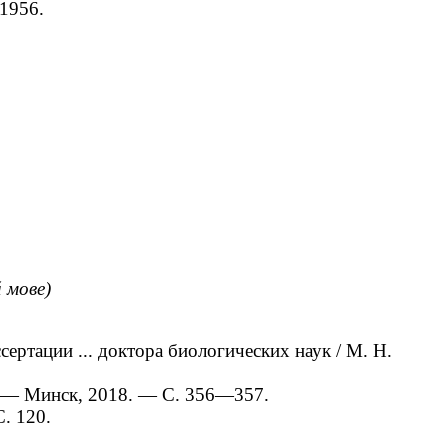
1956.
й мове)
ертации ... доктора биологических наук / М. Н.
. — Минск, 2018. — С. 356—357.
. 120.