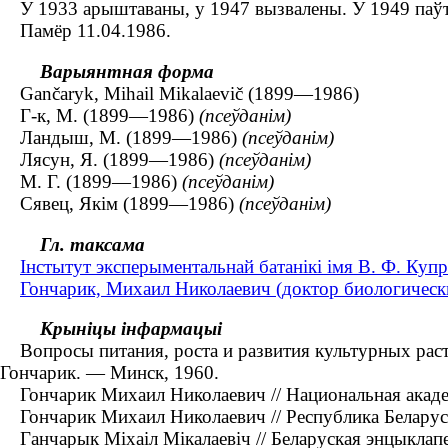
У 1933 арыштаваны, у 1947 вызвалены. У 1949 паўто
Памёр 11.04.1986.
Варыянтная форма
Gančaryk, Mіhaіl Mіkalaevіč (1899—1986)
Г-к, М. (1899—1986)
(псеўданім)
Ландыш, М. (1899—1986)
(псеўданім)
Лясун, Я. (1899—1986)
(псеўданім)
М. Г. (1899—1986)
(псеўданім)
Сявец, Якім (1899—1986)
(псеўданім)
Гл. таксама
Інстытут эксперыментальнай батанікі імя В. Ф. Купр
Гончарик, Михаил Николаевич (доктор биологическ
Крыніцы інфармацыі
Вопросы питания, роста и развития культурных растен
Гончарик. — Минск, 1960.
Гончарик Михаил Николаевич // Национальная академ
Гончарик Михаил Николаевич // Республика Беларусь :
Ганчарык Міхаіл Мікалаевіч // Беларуская энцыклапед