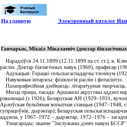
На главную
Ганчарык, Міхаіл Мікалаевіч (доктар біялагічных 
Нарадзіўся 24.11.1899 (12.11.1899 па ст. ст.), в. Клян
раслін. Доктар біялагічных навук (1960), прафесар (1
Адукацыя: Горацкі сельскагаспадарчы тэхнікум (192
Навуковыя інтарэсы: фізіялогія раслін і фотасінтэз.
Пазапрафесійная дзейнасць: літаратурная творчасць.
Месца працы, пасада: Аршанскі акруговы аддзел народ
рэвалюцыі (з 1926); Беларуская АН (1929–1931, вучоны
Арлоўская бульбяная вопытная станцыя (1947–1948, 
супрацоўнік, дырэктар); Беларуская сельскагаспадарчая
аддзела, у 1967–1972 – дырэктар, 1972–1976 – загадч
Узнагароды: званне "Заслужаны дзеяч навукі БССР" (1