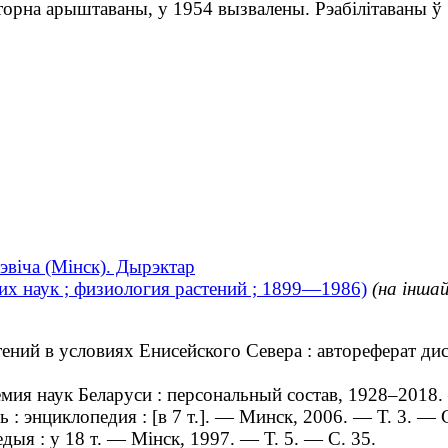
рна арыштаваны, у 1954 вызвалены. Рэабілітаваны ў 
эвіча (Мінск). Дырэктар
их наук ; физиология растений ; 1899—1986)
(на інша
ий в условиях Енисейского Севера : автореферат дисс
ия наук Беларуси : персональный состав, 1928–2018
 энциклопедия : [в 7 т.]. — Минск, 2006. — Т. 3. — С
ыя : у 18 т. — Мінск, 1997. — Т. 5. — С. 35.