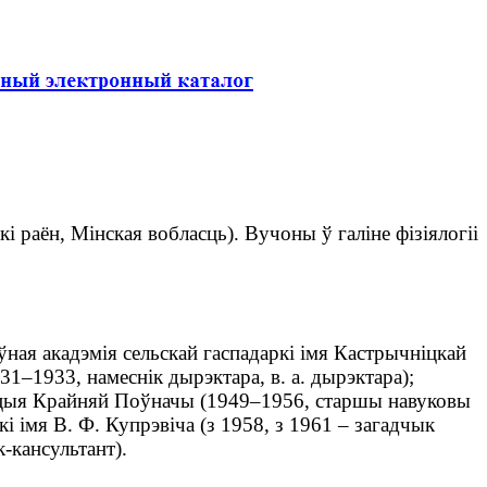
кі раён, Мінская вобласць). Вучоны ў галіне фізіялогіі
ная акадэмія сельскай гаспадаркі імя Кастрычніцкай
31–1933, намеснік дырэктара, в. а. дырэктара);
анцыя Крайняй Поўначы (1949–1956, старшы навуковы
і імя В. Ф. Купрэвіча (з 1958, з 1961 – загадчык
-кансультант).