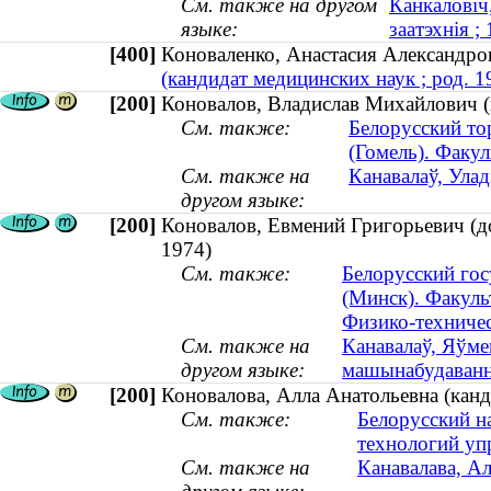
См. также на другом
Канкаловіч
языке:
заатэхнія 
[400]
Коноваленко, Анастасия Александр
(кандидат медицинских наук ; род. 1
[200]
Коновалов, Владислав Михайлович (к
См. также:
Белорусский то
(Гомель). Факу
См. также на
Канавалаў, Улад
другом языке:
[200]
Коновалов, Евмений Григорьевич (д
1974)
См. также:
Белорусский гос
(Минск). Факуль
Физико-техничес
См. также на
Канавалаў, Яўме
другом языке:
машынабудаванн
[200]
Коновалова, Алла Анатольевна (канд
См. также:
Белорусский н
технологий уп
См. также на
Канавалава, Ал