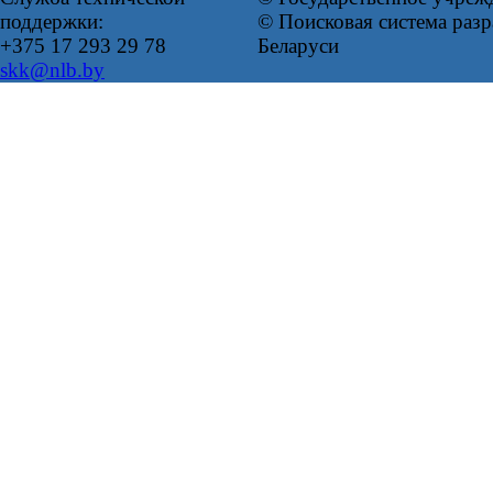
поддержки:
© Поисковая система ра
+375 17 293 29 78
Беларуси
skk@nlb.by