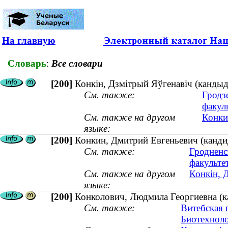
На главную
Словарь
:
Все словари
[200]
Конкін, Дзмітрый Яўгенавіч (кандыд
См. также:
Гродз
факул
См. также на другом
Конки
языке:
[200]
Конкин, Дмитрий Евгеньевич (кандид
См. также:
Гродненс
факульте
См. также на другом
Конкін, 
языке:
[200]
Конколович, Людмила Георгиевна (к
См. также:
Витебская 
Биотехноло