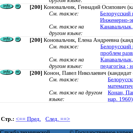
другом языке:
[200]
Коновальчик, Геннадий Осипович (ка
См. также:
Белорусский 
Инженерно-э
См. также на
Канавальчык, 
другом языке:
[200]
Коновальчик, Елена Андреевна (канди
См. также:
Белорусский 
проблем разв
См. также на
Канавальчык,
другом языке:
педагогіка ; 
[200]
Конон, Павел Николаевич (кандидат 
См. также:
Белорусск
математич
См. также на другом
Конан, Пав
языке:
нар. 1960)
Стр.:
<== Пред.
След. ==>
Служба технической
© Государственное учреж