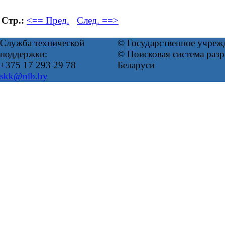
Стр.:
<== Пред.
След. ==>
Служба технической
© Государственное учреж
поддержки:
© Поисковая система ра
+375 17 293 29 78
Беларуси
skk@nlb.by