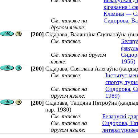
См. также:
Беларуская дз
кіравання і 
Кліміны — Сі
См. также на
Сидорова, Ва
другом языке:
[200]
Сідарава, Валянціна Сцяпанаўна (выя
См. также:
Белару
факуль
См. также на другом
Сидоро
языке:
1956)
[200]
Сідарава, Святлана Алегаўна (кандыд
См. также:
Інстытут ме
спорту, туры
См. также на
Сидорова, Св
другом языке:
1989)
[200]
Сідарава, Таццяна Пятроўна (кандыдат
нар. 1980)
См. также:
Беларускі дзя
См. также на
Сидорова, Тат
другом языке:
литературовед