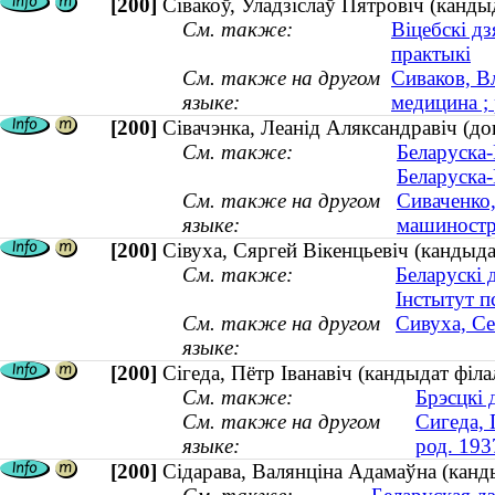
[200]
Сівакоў, Уладзіслаў Пятровіч (канды
См. также:
Віцебскі д
практыкі
См. также на другом
Сиваков, В
языке:
медицина ; 
[200]
Сівачэнка, Леанід Аляксандравіч (до
См. также:
Беларуска-
Беларуска-
См. также на другом
Сиваченко,
языке:
машиностро
[200]
Сівуха, Сяргей Вікенцьевіч (кандыда
См. также:
Беларускі 
Інстытут пс
См. также на другом
Сивуха, Се
языке:
[200]
Сігеда, Пётр Іванавіч (кандыдат філа
См. также:
Брэсцкі 
См. также на другом
Сигеда, 
языке:
род. 193
[200]
Сідарава, Валянціна Адамаўна (канды