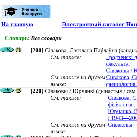
На главную
Словарь
:
Все словари
[200]
Сівакова, Святлана Паўлаўна (кандыд
См. также:
Гродзенскі 
факультэт
Сіваковы / 
См. также на другом
Сивакова, С
языке:
физиология 
[220]
Сіваковы / Юрчанкі (дынастыя / сям'
См. также:
Сівакова, С
фізіялогія ;
Юрчанка, В
; 1943—20
См. также на другом
Сиваковы —
языке: