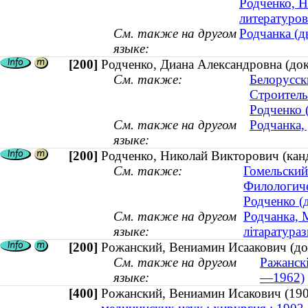
Родченко, Н
литературо
См. также на другом
Родчанка (д
языке:
[200]
Родченко, Диана Александровна (док
См. также:
Белорусск
Строитель
Родченко (
См. также на другом
Родчанка, 
языке:
[200]
Родченко, Николай Викторович (кан
См. также:
Гомельский
Филологиче
Родченко (д
См. также на другом
Родчанка, М
языке:
літаратура
[200]
Рожанский, Вениамин Исаакович (до
См. также на другом
Ражанскі
языке:
—1962)
[400]
Рожанский, Вениамин Исакович (