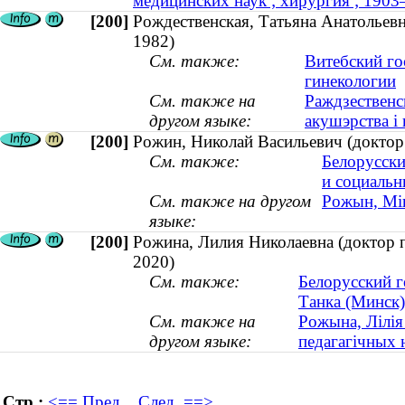
медицинских наук ; хирургия ; 190
[200]
Рождественская, Татьяна Анатольевн
1982)
См. также:
Витебский го
гинекологии
См. также на
Раждзественс
другом языке:
акушэрства і 
[200]
Рожин, Николай Васильевич (доктор
См. также:
Белорусски
и социальн
См. также на другом
Рожын, Мік
языке:
[200]
Рожина, Лилия Николаевна (доктор п
2020)
См. также:
Белорусский г
Танка (Минск)
См. также на
Рожына, Лілія
другом языке:
педагагічных 
Стр.:
<== Пред.
След. ==>