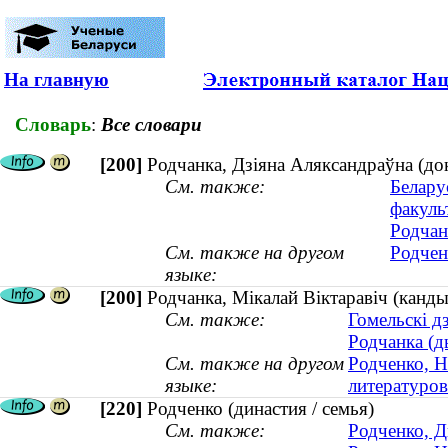
На главную
Словарь
:
Все словари
[200]
Родчанка, Дзіяна Аляксандраўна (док
См. также:
Белару
факуль
Родчан
См. также на другом
Родчен
языке:
[200]
Родчанка, Мікалай Віктаравіч (канды
См. также:
Гомельскі д
Родчанка (д
См. также на другом
Родченко, Н
языке:
литературо
[220]
Родченко (династия / семья)
См. также:
Родченко, Д