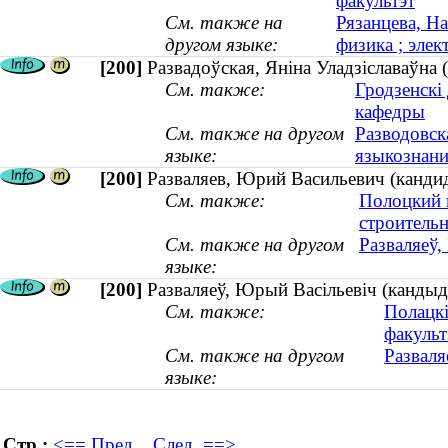
факультэт
См. также на
Рязанцева, На
другом языке:
физика ; элек
[200]
Развадоўская, Яніна Уладзіславаўна 
См. также:
Гродзенскі
кафедры
См. также на другом
Разводовск
языке:
языкознание
[200]
Разваляев, Юрий Васильевич (канди
См. также:
Полоцкий 
строитель
См. также на другом
Разваляеў,
языке:
[200]
Разваляеў, Юрый Васільевіч (кандыд
См. также:
Полацкі
факульт
См. также на другом
Разваля
языке:
Стр.:
<== Пред.
След. ==>