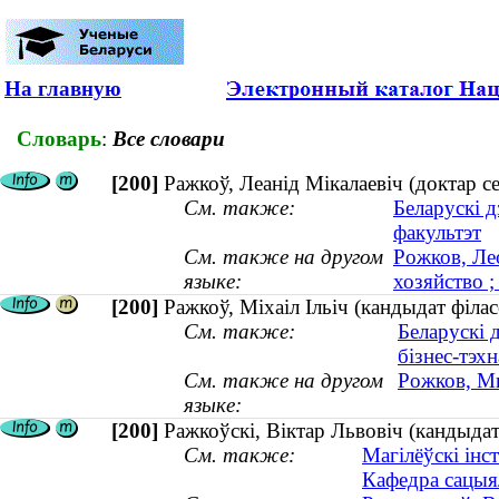
На главную
Словарь
:
Все словари
[200]
Ражкоў, Леанід Мікалаевіч (доктар се
См. также:
Беларускі д
факультэт
См. также на другом
Рожков, Ле
языке:
хозяйство ;
[200]
Ражкоў, Міхаіл Ільіч (кандыдат філа
См. также:
Беларускі 
бізнес-тэхн
См. также на другом
Рожков, М
языке:
[200]
Ражкоўскі, Віктар Львовіч (кандыдат
См. также:
Магілёўскі інс
Кафедра сацыя