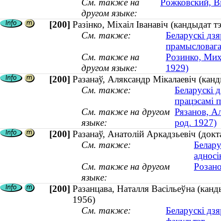
См. также на
Рожковский, В
другом языке:
[200]
Разінко, Міхаіл Іванавіч (кандыдат т
См. также:
Беларускі дзя
прамысловага 
См. также на
Розинко, Мих
другом языке:
1929)
[200]
Разанаў, Аляксандр Мікалаевіч (канд
См. также:
Беларускі д
працэсамі 
См. также на другом
Рязанов, А
языке:
род. 1927)
[200]
Разанаў, Анатолій Аркадзьевіч (докт
См. также:
Белару
адносі
См. также на другом
Розано
языке:
[200]
Разанцава, Наталля Васільеўна (канды
1956)
См. также:
Беларускі дзя