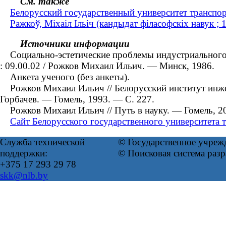
См. также
Белорусский государственный университет транспор
Ражкоў, Міхаіл Ільіч (кандыдат філасофскіх навук 
Источники информации
Социально-эстетические проблемы индустриального тр
: 09.00.02 / Рожков Михаил Ильич. — Минск, 1986.
Анкета ученого (без анкеты).
Рожков Михаил Ильич // Белорусский институт инжене
Горбачев. ― Гомель, 1993. — С. 227.
Рожков Михаил Ильич // Путь в науку. — Гомель, 20
Сайт Белорусского государственного университета т
Служба технической
© Государственное учреж
поддержки:
© Поисковая система раз
+375 17 293 29 78
skk@nlb.by