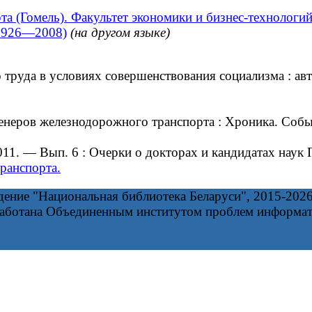
та (Гомель). Факультет экономики и бизнес-технологи
; 1926—2008)
(на другом языке)
уда в условиях совершенствования социализма : авто
ров железнодорожного транспорта : Хроника. События
11. — Вып. 6 : Очерки о докторах и кандидатах наук
ранспорта.
дение "Национальная библиотека Беларуси", 2015-202
работана Объединенным институтом проблем информа