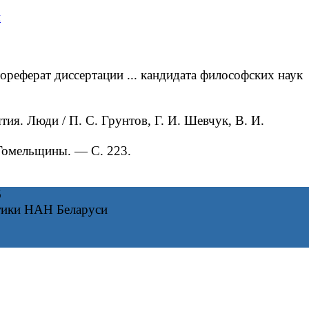
й
реферат диссертации ... кандидата философских наук
. Люди / П. С. Грунтов, Г. И. Шевчук, В. И.
 Гомельщины. — С. 223.
6
тики НАН Беларуси