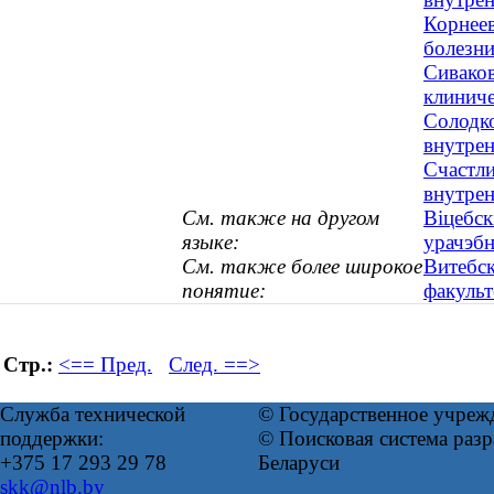
Корнеев
болезни
Сиваков
клиниче
Солодко
внутрен
Счастли
внутрен
См. также на другом
Віцебск
языке:
урачэбн
См. также более широкое
Витебск
понятие:
факульт
Стр.:
<== Пред.
След. ==>
Служба технической
© Государственное учреж
поддержки:
© Поисковая система ра
+375 17 293 29 78
Беларуси
skk@nlb.by