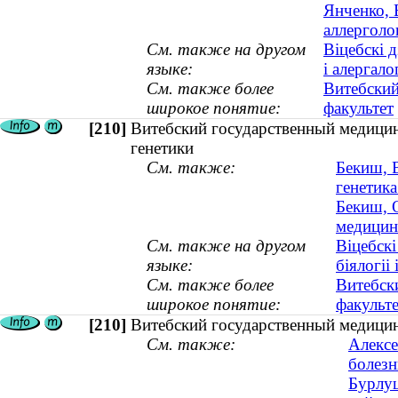
Янченко, 
аллерголо
См. также на другом
Віцебскі 
языке:
і алергал
См. также более
Витебский
широкое понятие:
факультет
[210]
Витебский государственный медицин
генетики
См. также:
Бекиш, 
генетика
Бекиш, 
медицин
См. также на другом
Віцебск
языке:
біялогіі
См. также более
Витебск
широкое понятие:
факульт
[210]
Витебский государственный медицин
См. также:
Алексе
болезн
Бурлуц