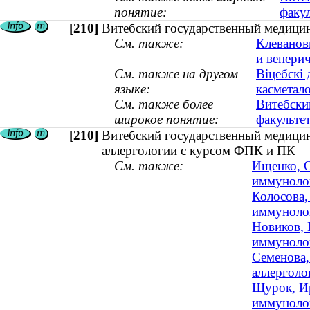
понятие:
факул
[210]
Витебский государственный медицин
См. также:
Клеванов
и венери
См. также на другом
Віцебскі 
языке:
касметало
См. также более
Витебски
широкое понятие:
факульте
[210]
Витебский государственный медицин
аллергологии с курсом ФПК и ПК
См. также:
Ищенко, О
иммунолог
Колосова,
иммунолог
Новиков, 
иммунолог
Семенова,
аллерголо
Щурок, Ир
иммунолог