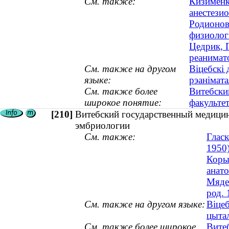
См. также:
Кизименк
анестезио
Родионов
физиологи
Цедрик, 
реанимат
См. также на другом
Віцебскі 
языке:
рэанімат
См. также более
Витебски
широкое понятие:
факульте
[210]
Витебский государственный медицин
эмбриологии
См. также:
Гласк
1950
Коры
анат
Мядел
род. 
См. также на другом языке:
Віцеб
цытал
См. также более широкое
Вите