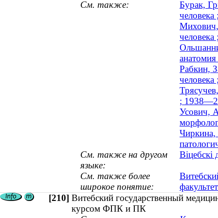
См. также:
Бурак, Г
человека
Михович,
человека 
Ольшанни
анатомия 
Рабкин, З
человека 
Трясучев
; 1938—2
Усович, 
морфологи
Чиркина,
патологич
См. также на другом
Віцебскі 
языке:
См. также более
Витебски
широкое понятие:
факультет
[210]
Витебский государственный медицин
курсом ФПК и ПК