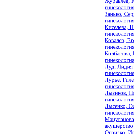
Журавлев, 
гинекологи
Занько, Сер
гинекология
Киселева, Н
гинекология
Ковалев, Ег
гинекология
Колбасова, 
гинекология
Луд, Лидия 
гинекология
Лурье, Гиле
гинекологи
Лызиков, Н
гинекологи
Лысенко, Ол
гинекология
Мацуганова,
акушерство 
Огризко, Ир