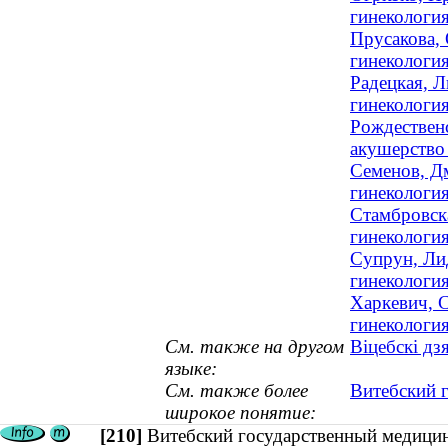
гинекология
Прусакова, 
гинекология
Радецкая, Л
гинекология
Рождественс
акушерство 
Семенов, Д
гинекология
Стамбровска
гинекология
Супрун, Лид
гинекологи
Харкевич, С
гинекология
См. также на другом
Віцебскі дз
языке:
См. также более
Витебский 
широкое понятие:
[210]
Витебский государственный медицин