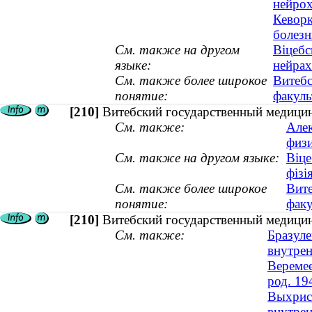
нейро
Кеворк
болезн
См. также на другом
Віцебс
языке:
нейрах
См. также более широкое
Витебс
понятие:
факуль
[210]
Витебский государственный медицин
См. также:
Алек
физ
См. также на другом языке:
Віце
фізі
См. также более широкое
Вите
понятие:
факу
[210]
Витебский государственный медицин
См. также:
Бразуле
внутрен
Веремее
род. 19
Выхрист
внутрен