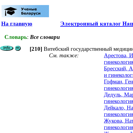
На главную
Словарь
:
Все словари
[210]
Витебский государственный медицин
См. также:
Арестова, 
гинекология
Бресский, А
и гинеколог
Гофман, Ге
гинекологи
Дедуль, Мар
гинекология
Дейкало, На
гинекология
Жукова, Нат
гинекология