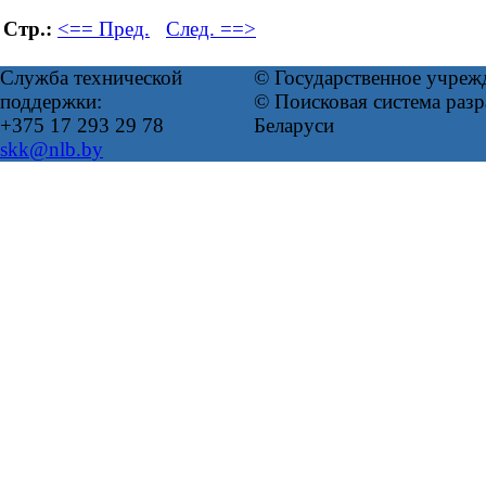
Стр.:
<== Пред.
След. ==>
Служба технической
© Государственное учреж
поддержки:
© Поисковая система ра
+375 17 293 29 78
Беларуси
skk@nlb.by