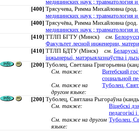
медицинских наук ; травматология и 
[400]
Трясучева, Римма Михайловна (ро
медицинских наук ; травматология и 
[400]
Трясучёва, Римма Михайловна (ро
медицинских наук ; травматология и 
[410]
ТТЛП БГТУ (Минск)
см.
Белорусс
Факультет лесной инженерии, матери
[410]
ТТЛП БДТУ (Мінск)
см.
Беларускі
інжынерыі, матэрыялазнаўства і дыз
[200]
Туболец, Светлана Григорьевна (канд
См. также:
Витебский гос
социальной пе
См. также на
Туболец, Свят
другом языке:
[200]
Туболец, Святлана Рыгораўна (канды
См. также:
Віцебскі дз
педагогікі і
См. также на другом
Туболец, Св
языке: