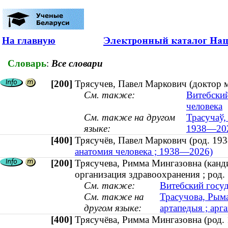
На главную
Словарь
:
Все словари
[200]
Трясучев, Павел Маркович (доктор 
См. также:
Витебский
человека
См. также на другом
Трасучаў,
языке:
1938—20
[400]
Трясучёв, Павел Маркович (род. 1
анатомия человека ; 1938—2026)
[200]
Трясучева, Римма Мингазовна (канди
организация здравоохранения ; род.
См. также:
Витебский госу
См. также на
Трасучова, Рыма
другом языке:
артапедыя ; арг
[400]
Трясучёва, Римма Мингазовна (род