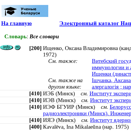
На главную
Словарь
:
Все словари
[200]
Ищенко, Оксана Владимировна (канди
1972)
См. также:
Витебский госу
иммунологии и 
Ищенки (династи
См. также на
Ішчанка, Аксана
другом языке:
алергалогія ; на
[410]
ИЭБ (Минск)
см.
Институт экспер
[410]
ИЭВ (Минск)
см.
Институт экспер
[410]
ИЭФ БГУИР (Минск)
см.
Белорусс
радиоэлектроники (Минск). Инженер
[410]
ИЯЭ (Минск)
см.
Институт ядерно
[400]
Кavalëva, Ina Mikalaeŭna (нар. 197