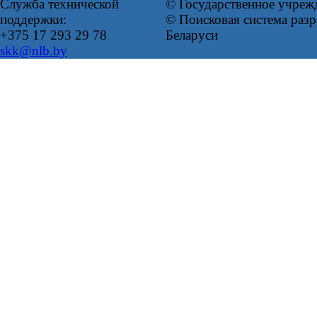
Служба технической
© Государственное учреж
поддержки:
© Поисковая система ра
+375 17 293 29 78
Беларуси
skk@nlb.by