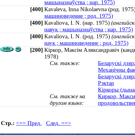
машыназнаўства ; нар. 1975)
[400]
Кavaleva, Inna Nikolaevna (род. 19
машиноведение ; род. 1975)
[400]
Кavaliova, I. N. (нар. 1975)
(английск
навук ; машыназнаўства ; нар. 1975)
[400]
Кavaliova, I. N. (род. 1975)
(английск
наук ; машиноведение ; род. 1975)
[200]
Кiркор, Максiм Аляксандравiч (канды
1978)
См. также:
Беларускі дзяр
Механічны фак
Беларускі дзяр
Рэктар
Кіркоры (дынас
См. также на
Киркор, Макси
другом языке:
продовольстве
Стр.:
<== Пред.
След. ==>