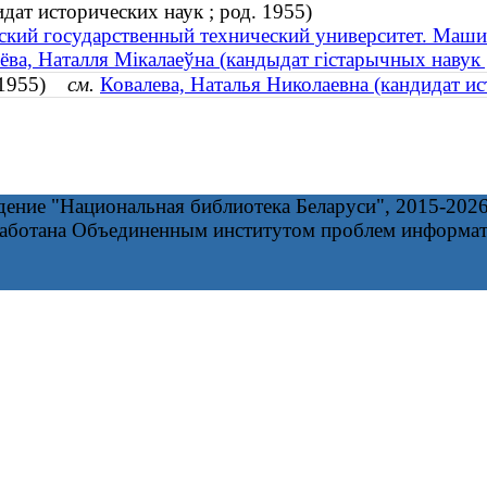
дат исторических наук ; род. 1955)
ский государственный технический университет. Маш
ёва, Наталля Мікалаеўна (кандыдат гістарычных навук ;
. 1955)
см.
Ковалева, Наталья Николаевна (кандидат ис
дение "Национальная библиотека Беларуси", 2015-202
работана Объединенным институтом проблем информа