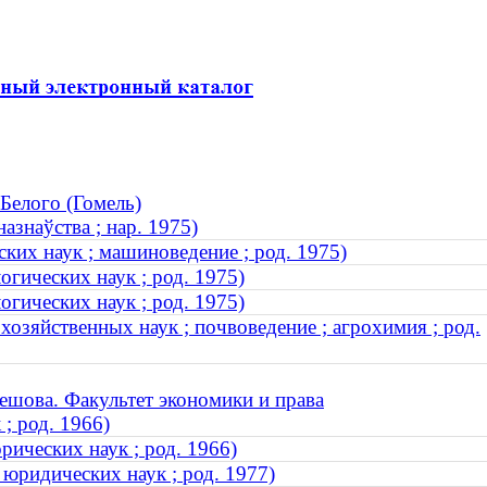
Белого (Гомель)
азнаўства ; нар. 1975)
ских наук ; машиноведение ; род. 1975)
гических наук ; род. 1975)
гических наук ; род. 1975)
озяйственных наук ; почвоведение ; агрохимия ; род.
ешова. Факультет экономики и права
; род. 1966)
рических наук ; род. 1966)
 юридических наук ; род. 1977)