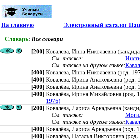
На главную
Словарь
:
Все словари
[200]
Ковалева, Инна Николаевна (кандида
См. также:
Инсти
См. также на другом языке:
Кавал
[400]
Ковалёва, Инна Николаевна (род. 
[400]
Ковалева, Ирина Анатольевна (род
[400]
Ковалёва, Ирина Анатольевна (род
[400]
Ковалёва, Ирина Михайловна (род.
1976)
[200]
Ковалева, Лариса Аркадьевна (кандид
См. также:
Могил
См. также на другом языке:
Кавал
[400]
Ковалёва, Лариса Аркадьевна (род
[400]
Ковалёва, Наталья Викторовна (ро