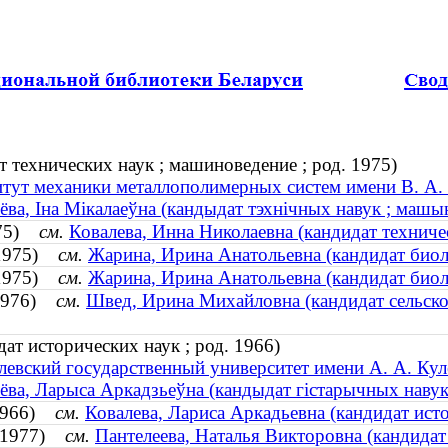
т технических наук ; машиноведение ; род. 1975)
тут механики металлополимерных систем имени В. А. 
ёва, Іна Мікалаеўна (кандыдат тэхнічных навук ; машын
1975)
см.
Ковалева, Инна Николаевна (кандидат техниче
. 1975)
см.
Жарина, Ирина Анатольевна (кандидат биоло
. 1975)
см.
Жарина, Ирина Анатольевна (кандидат биоло
 1976)
см.
Швед, Ирина Михайловна (кандидат сельскох
ат исторических наук ; род. 1966)
евский государственный университет имени А. А. Кул
ёва, Ларыса Аркадзьеўна (кандыдат гістарычных навук 
. 1966)
см.
Ковалева, Лариса Аркадьевна (кандидат исто
д. 1977)
см.
Пантелеева, Наталья Викторовна (кандидат