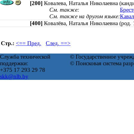
[200]
Ковалева, Наталья Николаевна (канди
См. также:
Брест
См. также на другом языке:
Кавал
[400]
Ковалёва, Наталья Николаевна (род
Стр.:
<== Пред.
След. ==>
Служба технической
© Государственное учреж
поддержки:
© Поисковая система раз
+375 17 293 29 78
skk@nlb.by