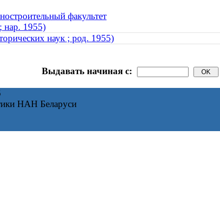
иностроительный факультет
 нар. 1955)
торических наук ; род. 1955)
Выдавать начиная с:
6
тики НАН Беларуси