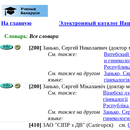
На главную
Словарь
:
Все словари
[200]
Занько, Сергей Николаевич (доктор м
См. также:
Витебский
и гинеколо
Республика
См. также на другом
Занько, Ся
языке:
гінекалогія
[200]
Занько, Сяргей Мікалаевіч (доктар ме
См. также:
Віцебскі д
гінекалогіі
Рэспубліка
См. также на другом
Занько, Се
языке:
гинекология
[410]
ЗАО "СІПР з ДВ" (Салігорск)
см.