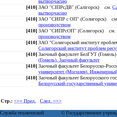
вытворчасцю
[410]
ЗАО "СІПРсДВ" (Салігорск)
см.
Са
вытворчасцю
[410]
ЗАО "СИПР с ОП" (Солигорск)
см
производством
[410]
ЗАО "СИПРсОП" (Солигорск)
см.
производством
[410]
ЗАО "Солигорский институт пробл
Солигорский институт проблем рес
[410]
Заочный факультет БелГУТ (Гомел
(Гомель). Заочный факультет
[410]
Заочный факультет Белорусско-Рос
университет (Могилев). Инженерный
[410]
Заочный факультет Белорусского го
Белорусский государственный универ
Стр.:
<== Пред.
След. ==>
Служба технической
© Государственное учреж