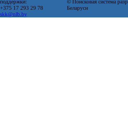
поддержки:
© Поисковая система ра
+375 17 293 29 78
Беларуси
skk@nlb.by