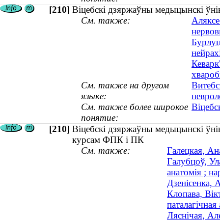
[210]
Віцебскі дзяржаўны медыцынскі ўніве
См. также:
Аляксе
нервов
Бурлуц
нейрах
Кеварк
хвароб
См. также на другом
Витебс
языке:
неврол
См. также более широкое
Віцебс
понятие:
[210]
Віцебскі дзяржаўны медыцынскі ўнів
курсам ФПК і ПК
См. также:
Галецкая, Ана
Галубцоў, Ул
анатомія ; на
Дзенісенка, 
Клопава, Вік
паталагічная 
Ляснічая, Ал