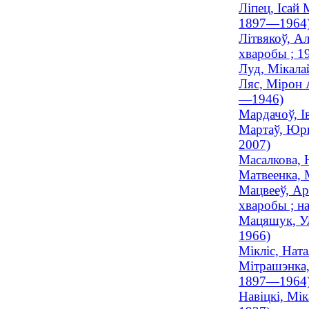
Ліпец, Ісай
1897—1964
Літвякоў, А
хваробы ; 
Луд, Мiкалай
Ляс, Мірон 
—1946)
Мардачоў, І
Мартаў, Юры
2007)
Масалкова, Ю
Матвеенка, 
Мацвееў, Ар
хваробы ; на
Мацяшук, Ул
1966)
Мікліс, Ната
Мітрашэнка,
1897—1964
Навіцкі, Мік