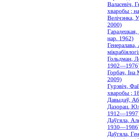
Валасевіч, 
хваробы ; на
Велічэнка, 
2000)
Гарадецкая, 
нар. 1962)
Генералава,
мікрабіялогі
Гольдман, Л
1902—1976
Горбач, Іна
2009)
Гурэвіч, Фа
хваробы ; 
Давыдаў, Аб
Дазорац, Юл
1912—1997
Даўгяла, Ал
1930—1986
Даўгяла, Ге