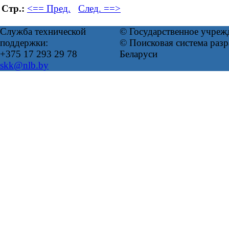
Стр.:
<== Пред.
След. ==>
Служба технической
© Государственное учреж
поддержки:
© Поисковая система ра
+375 17 293 29 78
Беларуси
skk@nlb.by