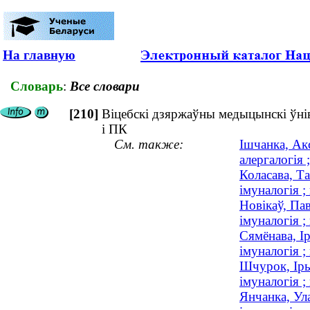
На главную
Словарь
:
Все словари
[210]
Віцебскі дзяржаўны медыцынскі ўніве
і ПК
См. также:
Ішчанка, Ак
алергалогія 
Коласава, Т
імуналогія ;
Новікаў, Пав
імуналогія 
Сямёнава, І
імуналогія ;
Шчурок, Іры
імуналогія ;
Янчанка, Ула