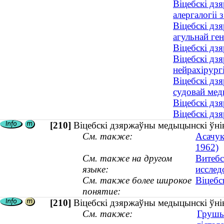
Віцебскі дзя
алергалогіі
Віцебскі дз
агульнай ге
Віцебскі дз
Віцебскі дз
нейрахірургі
Віцебскі дзя
судовай ме
Віцебскі дзя
Віцебскі дз
[210]
Віцебскі дзяржаўны медыцынскі ўнів
См. также:
Асачук
1962)
См. также на другом
Витебс
языке:
исслед
См. также более широкое
Віцебс
понятие:
[210]
Віцебскі дзяржаўны медыцынскі ўні
См. также:
Грушын