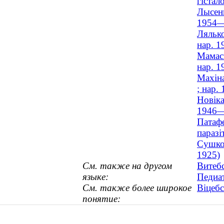
гістало
Лысенк
1954—
Лялько
нар. 1
Мамась
нар. 1
Махіна
; нар.
Новіка
1946—
Патафе
паразі
Сушко,
1925)
См. также на другом
Витебс
языке:
Педиа
См. также более широкое
Віцебс
понятие: