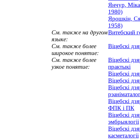
Янчур, Міка
1980)
Ярошкін, Ся
1958)
См. также на другом
Витебский г
языке:
См. также более
Віцебскі дз
широкое понятие:
См. также более
Віцебскі дз
узкое понятие:
практыкі
Віцебскі дз
Віцебскі дз
Віцебскі дзя
рэаніматало
Віцебскі дз
ФПК і ПК
Віцебскі дзя
эмбрыялогіі
Віцебскі дз
касметалогіі