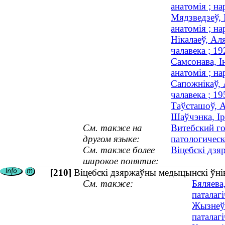
анатомія ; на
Мядзведзеў, 
анатомія ; на
Нікалаеў, Ал
чалавека ; 1
Самсонава, І
анатомія ; на
Сапожнікаў, 
чалавека ; 1
Таўсташоў, А
Шаўчэнка, Ір
См. также на
Витебский г
другом языке:
патологичес
См. также более
Віцебскі дзя
широкое понятие:
[210]
Віцебскі дзяржаўны медыцынскі ўніве
См. также:
Бяляева
паталагі
Жызнеўс
паталагі