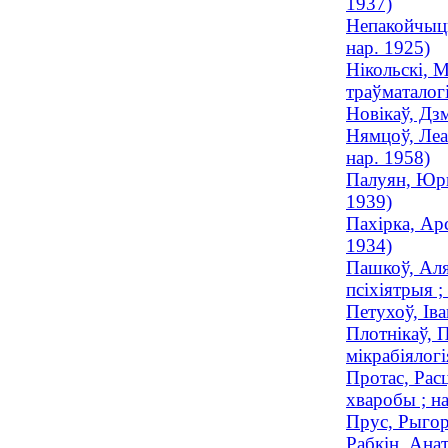
1937)
Непакойчыцк
нар. 1925)
Нікольскі, 
траўматалогі
Новікаў, Дз
Нямцоў, Леан
нар. 1958)
Палуян, Юры
1939)
Пахірка, Арс
1934)
Пашкоў, Аля
псіхіятрыя 
Петухоў, Ів
Плотнікаў, П
мікрабіялогі
Протас, Рас
хваробы ; на
Прус, Рыгор
Рабкін, Ана