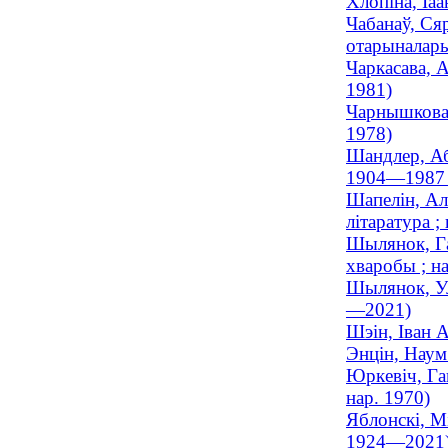
Хлопіна, Іа
Чабанаў, Ся
отарыналары
Чаркасава, А
1981)
Чарнышкова,
1978)
Шандлер, Аб
1904—1987 
Шапелін, Але
літаратура ;
Шылянок, Га
хваробы ; на
Шылянок, Ул
—2021)
Шэін, Іван А
Энцін, Наум
Юркевіч, Га
нар. 1970)
Яблонскі, М
1924—2021