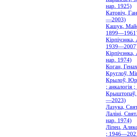
нар. 1925)
Катовіч, Га
—2003)
Кашук, Майс
1899—1961
Кірпічэнка,
1939—2007
Кірпічэнка,
нар. 1974)
Коган, Генах
Круглоў, Мі
Крылоў, Юры
; анкалогія
Крыштопаў, 
—2023)
Лазука, Свя
Лаліні, Свят
нар. 1974)
Ліпец, Аляк
; 1946—202