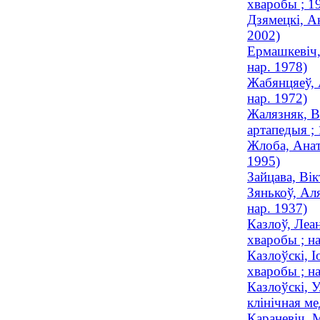
хваробы ; 
Дзямецкі, А
2002)
Ермашкевіч,
нар. 1978)
Жабянцяеў, 
нар. 1972)
Жалязняк, Ва
артапедыя ;
Жлоба, Анат
1995)
Зайцава, Вік
Зянькоў, Ал
нар. 1937)
Казлоў, Леа
хваробы ; на
Казлоўскі, 
хваробы ; на
Казлоўскі, У
клінічная ме
Караневіч, М