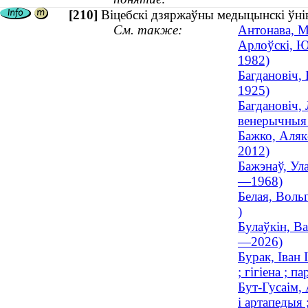
[210]
Віцебскі дзяржаўны медыцынскі ўнів
См. также:
Антонава, Ма
Арлоўскі, Ю
1982)
Багдановіч, 
1925)
Багдановіч, 
венерычныя
Бажко, Аляк
2012)
Бажэнаў, Ула
—1968)
Белая, Воль
)
Булаўкін, В
—2026)
Бурак, Іван 
; гігіена ; п
Бут-Гусаім,
і артапедыя