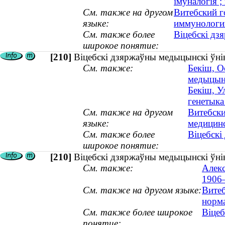
імуналогія ;
См. также на другом
Витебский г
языке:
иммунологи
См. также более
Віцебскі дз
широкое понятие:
[210]
Віцебскі дзяржаўны медыцынскі ўніве
См. также:
Бекіш, О
медыцын
Бекіш, У
генетыка
См. также на другом
Витебски
языке:
медицинс
См. также более
Віцебскі
широкое понятие:
[210]
Віцебскі дзяржаўны медыцынскі ўніве
См. также:
Алекс
1906
См. также на другом языке:
Витеб
норм
См. также более широкое
Віцеб
понятие: