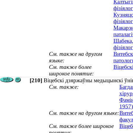
Калтыгі
фізіялог
Кузняцо
фізіялог
Макарэн
паталагі
Шабека,
фізіяло
См. также на другом
Витебск
языке:
патолог
См. также более
Віцебск
широкое понятие:
[210]
Віцебскі дзяржаўны медыцынскі ўнів
См. также:
Багда
хірур
Фамін
1957)
См. также на другом языке:
Витеб
факул
См. также более широкое
Віцеб
понятие: