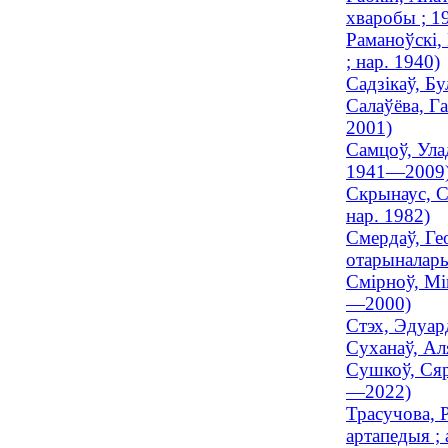
хваробы ; 
Раманоўскі,
; нар. 1940)
Садзікаў, Бу
Салаўёва, Г
2001)
Самцоў, Ула
1941—2009
Скрынаус, С
нар. 1982)
Смердаў, Ге
отарыналары
Смірноў, Мі
—2000)
Стэх, Эдуар
Суханаў, Ал
Сушкоў, Сяр
—2022)
Трасучова, 
артапедыя ; 