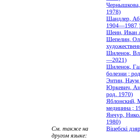
Чернышкова,
1978)
Шандлер, Абр
1904—1987 
Шеин, Иван А
Шепелин, Оле
художественн
Шиленок, Вла
—2021)
Шиленок, Гал
болезни ; род
Энтин, Наум 
Юркевич, Анн
род. 1970)
Яблонский, 
медицина ; 
Янчур, Нико
1980)
См. также на
Віцебскі дзя
другом языке: