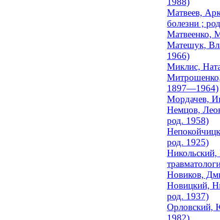
1988)
Матвеев, Арк
болезни ; род
Матвеенко, М
Матешук, Вл
1966)
Миклис, Ната
Митрошенко, 
1897—1964)
Мордачев, И
Немцов, Леон
род. 1958)
Непокойчицки
род. 1925)
Никольский, 
травматологи
Новиков, Дм
Новицкий, Ни
род. 1937)
Орловский, Ю
1982)