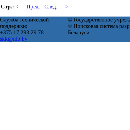
Стр.:
<== Пред.
След. ==>
Служба технической
© Государственное учреж
поддержки:
© Поисковая система ра
+375 17 293 29 78
Беларуси
skk@nlb.by