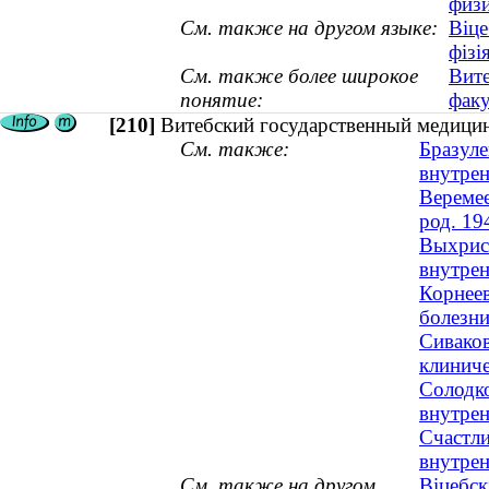
физ
См. также на другом языке:
Віце
фізі
См. также более широкое
Вите
понятие:
факу
[210]
Витебский государственный медицин
См. также:
Бразуле
внутрен
Веремее
род. 19
Выхрист
внутрен
Корнеев
болезни
Сиваков
клиниче
Солодко
внутрен
Счастли
внутрен
См. также на другом
Віцебск