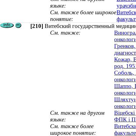
языке:
урачэбн
См. также более широкое
Витебск
понятие:
факульт
[210]
Витебский государственный медици
См. также:
Виноград
онкологи
Гренков,
диагност
Кожар, В
род. 195
Соболь, 
онкологи
Шаппо, Г
онкологи
Шляхтуно
онкологи
См. также на другом
Віцебскі
языке:
ФПК і 
См. также более
Витебск
широкое понятие:
факульте