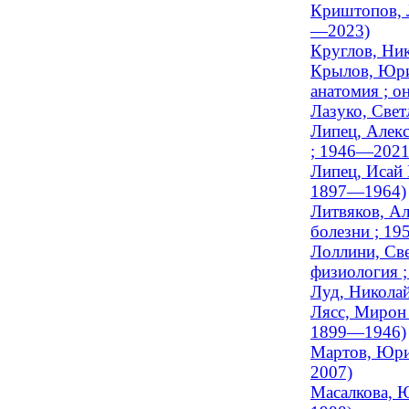
Криштопов, Л
—2023)
Круглов, Ник
Крылов, Юрий
анатомия ; о
Лазуко, Свет
Липец, Алекс
; 1946—2021
Липец, Исай 
1897—1964)
Литвяков, Ал
болезни ; 1
Лоллини, Све
физиология ;
Луд, Николай
Лясс, Мирон 
1899—1946)
Мартов, Юри
2007)
Масалкова, Ю