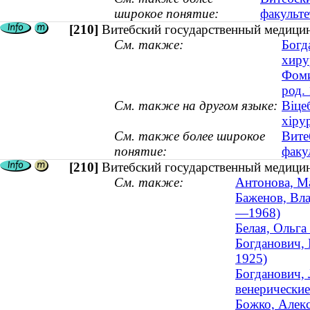
широкое понятие:
факульте
[210]
Витебский государственный медицин
См. также:
Богд
хиру
Фоми
род.
См. также на другом языке:
Віце
хірур
См. также более широкое
Вите
понятие:
факу
[210]
Витебский государственный медицин
См. также:
Антонова, Ма
Баженов, Вла
—1968)
Белая, Ольга
Богданович, 
1925)
Богданович, 
венерически
Божко, Алекс