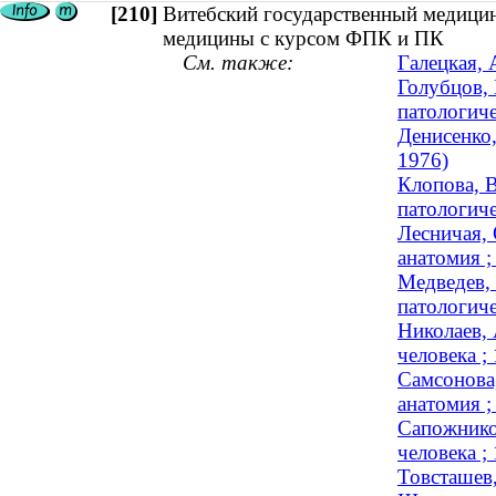
[210]
Витебский государственный медицин
медицины с курсом ФПК и ПК
См. также:
Галецкая, 
Голубцов, 
патологиче
Денисенко,
1976)
Клопова, В
патологиче
Лесничая, 
анатомия ;
Медведев,
патологиче
Николаев, 
человека 
Самсонова,
анатомия ;
Сапожнико
человека 
Товсташев,