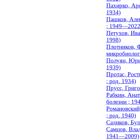
Пахирко, Арс
1934)
Пашков, Алек
; 1949—2022
Петухов, Ива
1998)
Плотников, Ф
микробиологи
Полуян, Юрий
1939)
Протас, Рост
; род. 1934)
Прусс, Григ
Рабкин, Анат
болезни ; 1
Романовский,
; род. 1940)
Садиков, Бул
Самцов, Влад
1941—2009)