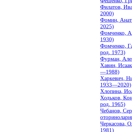
Фещенко, Гр
Филатов, Ива
2000)
Фомин, Анат
2025)
Фомченко, Ал
1930)
Фомченко, Га
род. 1973)
Фурман, Але
Хавин, Исаак
—1988)
Харкевич, Ни
1933—2020)
Хлопина, Ио
Ходьков, Кон
род. 1965)
Чебанов, Сер
оториноларин
Черкасова, О
1981)