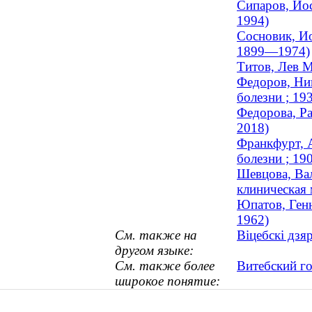
Сипаров, Ио
1994)
Сосновик, Ио
1899—1974)
Титов, Лев М
Федоров, Ник
болезни ; 1
Федорова, Ра
2018)
Франкфурт, А
болезни ; 1
Шевцова, Вал
клиническая 
Юпатов, Генн
1962)
См. также на
Віцебскі дзя
другом языке:
См. также более
Витебский г
широкое понятие: