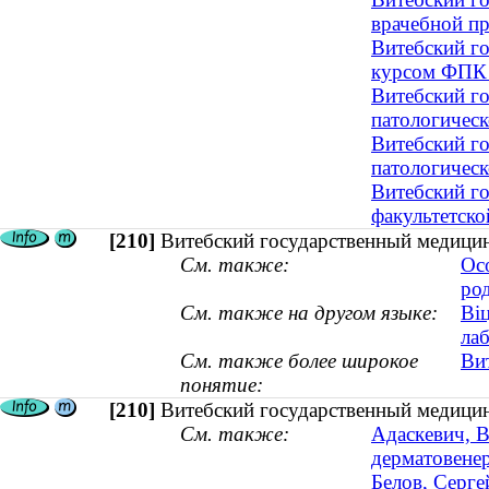
врачебной п
Витебский го
курсом ФПК
Витебский г
патологичес
Витебский г
патологичес
Витебский г
факультетско
[210]
Витебский государственный медицин
См. также:
Ос
род
См. также на другом языке:
Ві
ла
См. также более широкое
Ви
понятие:
[210]
Витебский государственный медицин
См. также:
Адаскевич, В
дерматовенер
Белов, Серге