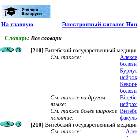
На главную
Словарь
:
Все словари
[210]
Витебский государственный медицин
См. также:
Алексе
болезн
Бурлуц
нейро
Кеворк
болезн
См. также на другом
Віцебс
языке:
нейрах
См. также более широкое
Витебс
понятие:
факуль
[210]
Витебский государственный медицин
См. также:
Алек