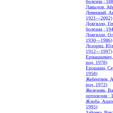
болезни ; 1
Давыдов, Аб
Демецкий, Ан
1921—2002)
Довгялло, Ге
болезни ; 1
Довгялло, Ол
1930—1986)
Дозорец, Юли
1912—1997)
Ермашкевич, 
род. 1978)
Ерошкин, Сер
1958)
Жебентяев, А
род. 1972)
Железняк, Ва
ортопедия ;
Жлоба, Анат
1995)
Зайцева, Вик