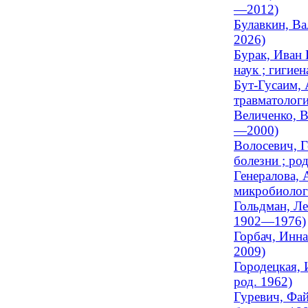
—2012)
Булавкин, Ва
2026)
Бурак, Иван 
наук ; гигиен
Бут-Гусаим, 
травматологи
Величенко, В
—2000)
Волосевич, Г
болезни ; род
Генералова, 
микробиологи
Гольдман, Ле
1902—1976)
Горбач, Инна
2009)
Городецкая, 
род. 1962)
Гуревич, Фа