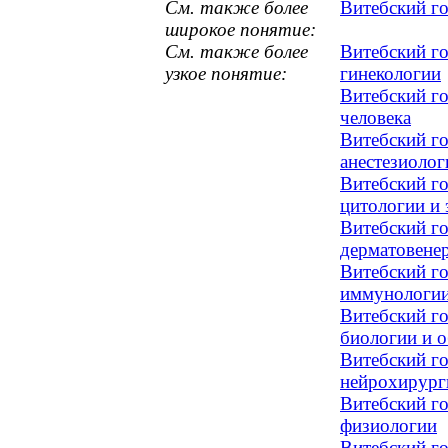
См. также более
Витебский г
широкое понятие:
См. также более
Витебский го
узкое понятие:
гинекологии
Витебский г
человека
Витебский г
анестезиоло
Витебский го
цитологии и
Витебский г
дерматовене
Витебский г
иммунологии
Витебский г
биологии и 
Витебский го
нейрохирург
Витебский г
физиологии
Витебский г