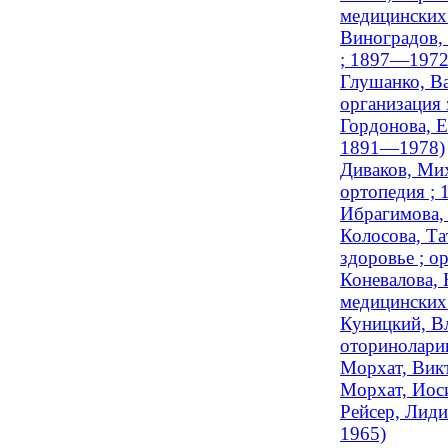
медицинских
Виноградов,
; 1897—1972
Глушанко, Ва
организация 
Гордонова, Е
1891—1978)
Диваков, Мих
ортопедия ;
Ибрагимова,
Колосова, Та
здоровье ; о
Коневалова, 
медицинских 
Куницкий, Вл
оторинолари
Морхат, Вик
Морхат, Иос
Рейсер, Лиди
1965)