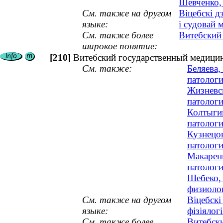
Шевченко, 
См. также на другом
Віцебскі д
языке:
і судовай
См. также более
Витебский
широкое понятие:
[210]
Витебский государственный медицин
См. также:
Беляева,
патологи
Жизневск
патологи
Колтыгин
патологи
Кузнецов
патологи
Макаренк
патологи
Шебеко, 
физиоло
См. также на другом
Віцебскі
языке:
фізіялогі
См. также более
Витебск