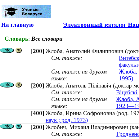
На главную
Словарь
:
Все словари
[200]
Жлоба, Анатолий Филиппович (докто
См. также:
Витебск
факульт
См. также на другом
Жлоба, 
языке:
1995)
[200]
Жлоба, Анатоль Піліпавіч (доктар м
См. также:
Віцебскі
См. также на другом
Жлоба, А
языке:
1923—19
[400]
Жлоба, Ирина Софроновна (род. 1
наук ; род. 1973)
[200]
Жлобич, Михаил Владимирович (канд
См. также:
Гродненс