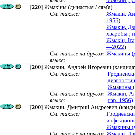
языке:
болезни ; р
[220]
Жмакіны (дынастыя / сям'я)
См. также:
Жмакін, Анд
1956)
Жмакін, Дз
хваробы ; н
Жмакін, Іга
—2022)
См. также на другом
Жмакины (д
языке:
[200]
Жмакин, Андрей Игоревич (кандидат
См. также:
Гродненски
диагностич
Жмакины (д
См. также на другом
Жмакін, Ан
языке:
нар. 1956)
[200]
Жмакин, Дмитрий Андреевич (кандид
См. также:
Гродненски
инфекцион
Жмакины (д
См. также на другом
Жмакін, Дз