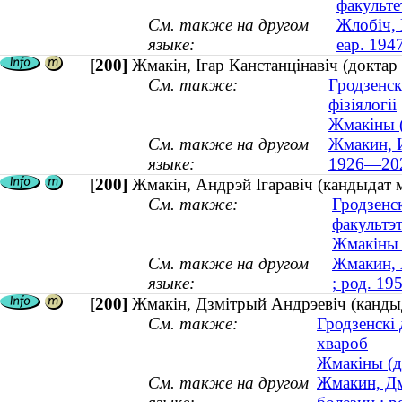
факульте
См. также на другом
Жлобіч, 
языке:
еар. 194
[200]
Жмакін, Ігар Канстанцінавіч (доктар
См. также:
Гродзенск
фізіялогіі
Жмакіны (
См. также на другом
Жмакин, И
языке:
1926—20
[200]
Жмакін, Андрэй Ігаравіч (кандыдат м
См. также:
Гродзенс
факультэ
Жмакіны 
См. также на другом
Жмакин, 
языке:
; род. 19
[200]
Жмакін, Дзмітрый Андрэевіч (кандыд
См. также:
Гродзенскі
хвароб
Жмакіны (д
См. также на другом
Жмакин, Дм