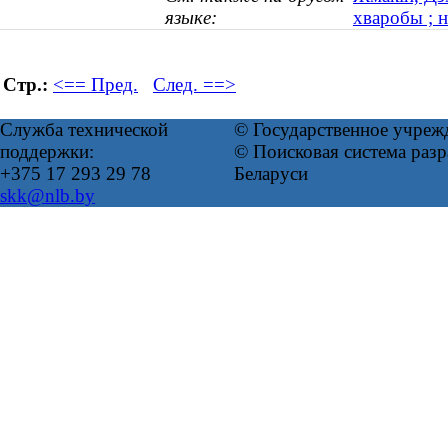
языке:
хваробы ; н
Стр.:
<== Пред.
След. ==>
Служба технической
© Государственное учреж
поддержки:
© Поисковая система ра
+375 17 293 29 78
Беларуси
skk@nlb.by