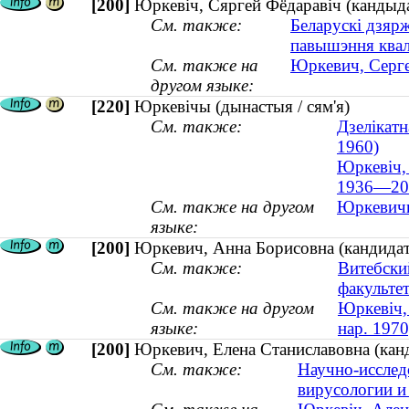
[200]
Юркевіч, Сяргей Фёдаравіч (кандыд
См. также:
Беларускі дзярж
павышэння квал
См. также на
Юркевич, Серге
другом языке:
[220]
Юркевічы (дынастыя / сям'я)
См. также:
Дзелікатн
1960)
Юркевіч, 
1936—20
См. также на другом
Юркевичи 
языке:
[200]
Юркевич, Анна Борисовна (кандидат 
См. также:
Витебски
факульте
См. также на другом
Юркевіч,
языке:
нар. 1970
[200]
Юркевич, Елена Станиславовна (канди
См. также:
Научно-исслед
вирусологии и