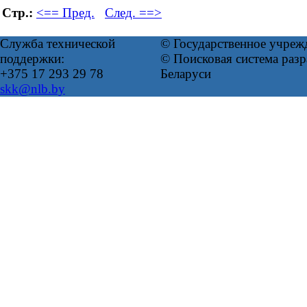
Стр.:
<== Пред.
След. ==>
Служба технической
© Государственное учреж
поддержки:
© Поисковая система ра
+375 17 293 29 78
Беларуси
skk@nlb.by