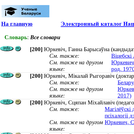
На главную
Словарь
:
Все словари
[200]
Юркевіч, Ганна Барысаўна (кандыдат
См. также:
Віцебскі
См. также на другом
Юркевич,
языке:
род. 197
[200]
Юркевіч, Мікалай Рыгоравіч (докт
См. также:
Белару
См. также на другом
Юркев
языке:
2017)
[200]
Юркевіч, Сцяпан Міхайлавіч (педаг
См. также:
Магілёўскі 
псіхалогіі д
См. также на другом
Юркевич, С
языке: