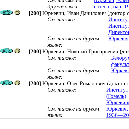
См. также на
Юркевіч, Алена
другом языке:
гігіена ; нар. 1
[200]
Юркевич, Иван Данилович (доктор с
См. также:
Институт
Институт
Директо
См. также на другом
Юркевіч,
языке:
[200]
Юркевич, Николай Григорьевич (до
См. также:
Белору
факульт
См. также на другом
Юркеві
языке:
[200]
Юркевич, Олег Романович (доктор т
См. также:
Институт
(Гомель)
Юркевичи 
См. также на другом
Юркевіч, 
языке:
1936—20