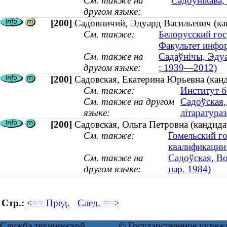
См. также на
Садоўнікава,
другом языке:
[200]
Садовничий, Эдуард Васильевич (ка
См. также:
Белорусский гос
Факультет инфо
См. также на
Садаўнічы, Эдуа
другом языке:
; 1939—2012)
[200]
Садовская, Екатерина Юрьевна (канд
См. также:
Институт б
См. также на другом
Садоўская,
языке:
літаратураз
[200]
Садовская, Ольга Петровна (кандида
См. также:
Гомельский г
квалификации
См. также на
Садоўская, Во
другом языке:
нар. 1984)
Стр.:
<== Пред.
След. ==>
Служба технической
© Государственное учреж