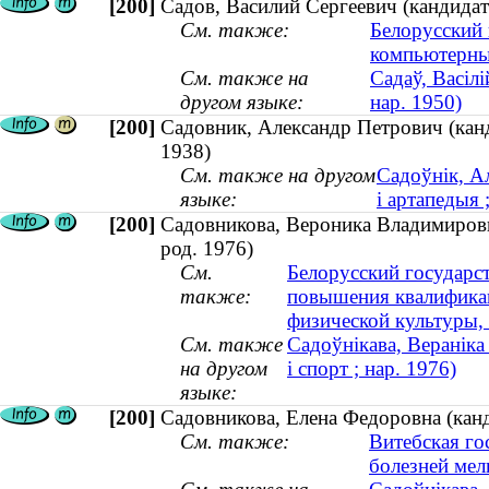
[200]
Садов, Василий Сергеевич (кандидат 
См. также:
Белорусский 
компьютерны
См. также на
Садаў, Васiлi
другом языке:
нар. 1950)
[200]
Садовник, Александр Петрович (канд
1938)
См. также на другом
Садоўнік, А
языке:
і артапедыя 
[200]
Садовникова, Вероника Владимировна
род. 1976)
См.
Белорусский государс
также:
повышения квалификац
физической культуры, 
См. также
Садоўнікава, Вераніка
на другом
і спорт ; нар. 1976)
языке:
[200]
Садовникова, Елена Федоровна (канд
См. также:
Витебская го
болезней мел