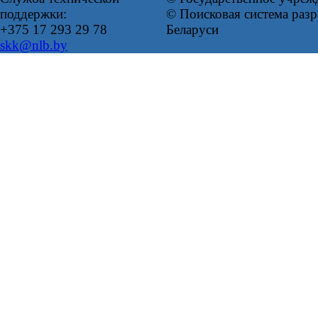
поддержки:
© Поисковая система ра
+375 17 293 29 78
Беларуси
skk@nlb.by