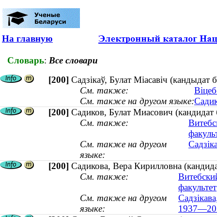
На главную
Словарь
:
Все словари
[200]
Садзікаў, Булат Міасавіч (кандыдат б
См. также:
Віцеб
См. также на другом языке:
Садик
[200]
Садиков, Булат Миасович (кандидат 
См. также:
Витебс
факуль
См. также на другом
Садзіка
языке:
[200]
Садикова, Вера Кирилловна (кандид
См. также:
Витебски
факультет
См. также на другом
Садзікава
языке:
1937—20