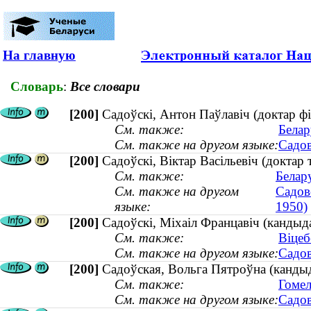
На главную
Словарь
:
Все словари
[200]
Садоўскi, Антон Паўлавiч (доктар фі
См. также:
Белар
См. также на другом языке:
Садов
[200]
Садоўскі, Віктар Васільевіч (доктар 
См. также:
Белар
См. также на другом
Садов
языке:
1950)
[200]
Садоўскі, Міхаіл Францавіч (кандыд
См. также:
Віцеб
См. также на другом языке:
Садов
[200]
Садоўская, Вольга Пятроўна (кандыд
См. также:
Гомел
См. также на другом языке:
Садов