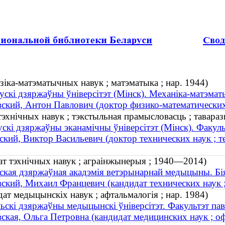
зіка-матэматычных навук ; матэматыка ; нар. 1944)
ускі дзяржаўны ўніверсітэт (Мінск). Механіка-матэма
ский, Антон Павлович (доктор физико-математических н
тэхнічных навук ; тэкстыльная прамысловасць ; таваразн
ускі дзяржаўны эканамічны ўніверсітэт (Мінск). Факул
ский, Виктор Васильевич (доктор технических наук ; т
ат тэхнічных навук ; аграінжынерыя ; 1940—2014)
ская дзяржаўная акадэмія ветэрынарнай медыцыны. Бі
ский, Михаил Францевич (кандидат технических наук 
ат медыцынскіх навук ; афтальмалогія ; нар. 1984)
ьскі дзяржаўны медыцынскі ўніверсітэт. Факультэт па
ская, Ольга Петровна (кандидат медицинских наук ; оф