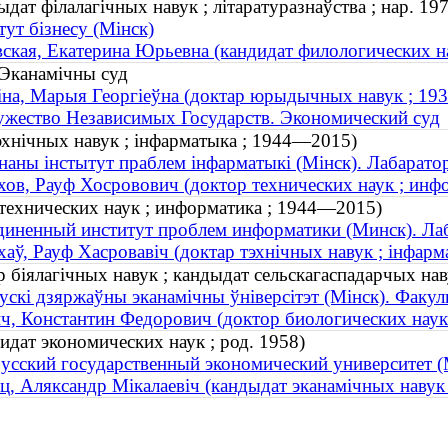
ат філалагічных навук ; літаратуразнаўства ; нар. 197
тут бізнесу (Мінск)
ская, Екатерина Юрьевна (кандидат филологических нау
Эканамічны суд
на, Марыя Георгіеўна (доктар юрыдычных навук ; 1
жество Независимых Государств. Экономический суд
эхнічных навук ; інфарматыка ; 1944—2015)
наны інстытут праблем інфарматыкі (Мінск). Лабарато
ов, Рауф Хосровович (доктор технических наук ; инф
технических наук ; информатика ; 1944—2015)
иненный институт проблем информатики (Минск). Ла
аў, Рауф Хасровавіч (доктар тэхнічных навук ; інфар
р біялагічных навук ; кандыдат сельскагаспадарчых наву
ускі дзяржаўны эканамічны ўніверсітэт (Мінск). Факуль
ч, Константин Федорович (доктор биологических наук ;
идат экономических наук ; род. 1958)
усский государственный экономический университет (
ц, Аляксандр Мікалаевіч (кандыдат эканамічных навук 