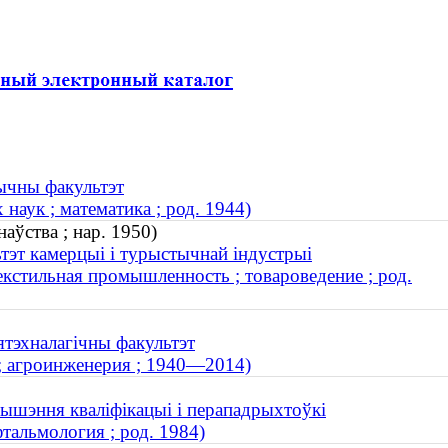
тычны факультэт
аук ; математика ; род. 1944)
аўства ; нар. 1950)
ьтэт камерцыі і турыстычнай індустрыі
екстильная промышленность ; товароведение ; род.
ятэхналагічны факультэт
; агроинженерия ; 1940—2014)
вышэння кваліфікацыі і перападрыхтоўкі
тальмология ; род. 1984)