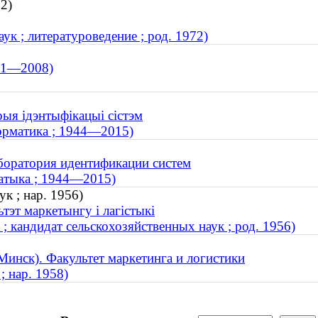
2)
к ; литературоведение ; род. 1972)
931—2008)
рыя ідэнтыфікацыі сістэм
орматика ; 1944—2015)
боратория идентификации систем
матыка ; 1944—2015)
к ; нар. 1956)
тэт маркетынгу і лагістыкі
 кандидат сельскохозяйственных наук ; род. 1956)
Минск). Факультет маркетинга и логистики
; нар. 1958)