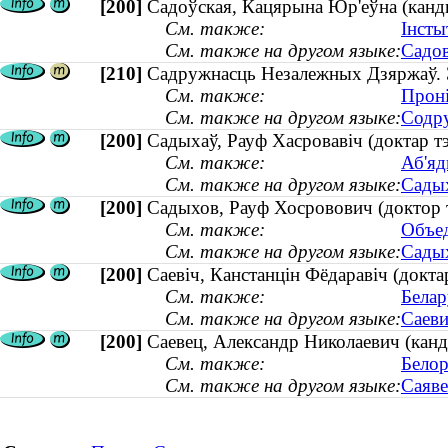
[200]
Садоўская, Кацярына Юр'еўна (кандыд
См. также:
Інсты
См. также на другом языке:
Садов
[210]
Садружнасць Незалежных Дзяржаў. 
См. также:
Проні
См. также на другом языке:
Содру
[200]
Садыхаў, Рауф Хасровавіч (доктар т
См. также:
Аб'яд
См. также на другом языке:
Садых
[200]
Садыхов, Рауф Хосровович (доктор 
См. также:
Объед
См. также на другом языке:
Садых
[200]
Саевіч, Канстанцін Фёдаравіч (докта
См. также:
Белар
См. также на другом языке:
Саеви
[200]
Саевец, Александр Николаевич (канд
См. также:
Белор
См. также на другом языке:
Саяве