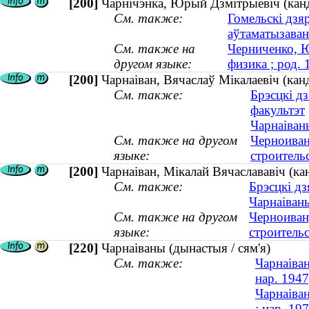
[200]
Чарнічэнка, Юрый Дзмітрыевіч (канды
См. также:
Гомельскі дзя
аўтаматызаван
См. также на
Черниченко, Ю
другом языке:
физика ; род. 
[200]
Чарнаіван, Вячаслаў Мікалаевіч (канд
См. также:
Брэсцкі д
факультэт
Чарнаіваны
См. также на другом
Черноиван
языке:
строительс
[200]
Чарнаіван, Мікалай Вячаслававіч (кан
См. также:
Брэсцкі д
Чарнаіваны
См. также на другом
Черноиван
языке:
строительс
[220]
Чарнаіваны (дынастыя / сям'я)
См. также:
Чарнаіван
нар. 1947
Чарнаіван
; нар. 19