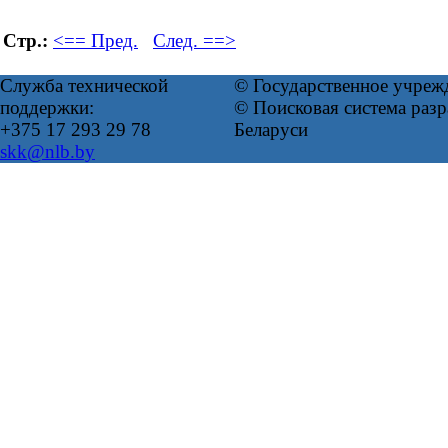
Стр.:
<== Пред.
След. ==>
Служба технической
© Государственное учреж
поддержки:
© Поисковая система ра
+375 17 293 29 78
Беларуси
skk@nlb.by