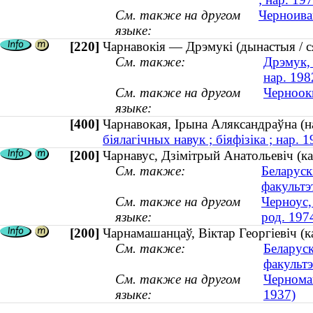
См. также на другом
Черноиван
языке:
[220]
Чарнавокія — Дрэмукі (дынастыя / с
См. также:
Дрэмук, 
нар. 198
См. также на другом
Черноок
языке:
[400]
Чарнавокая, Ірына Аляксандраўна 
біялагічных навук ; біяфізіка ; нар. 1
[200]
Чарнавус, Дзімітрый Анатольевіч (ка
См. также:
Беларуск
факультэ
См. также на другом
Черноус,
языке:
род. 197
[200]
Чарнамашанцаў, Віктар Георгіевіч (к
См. также:
Беларуск
факультэ
См. также на другом
Черномаш
языке:
1937)