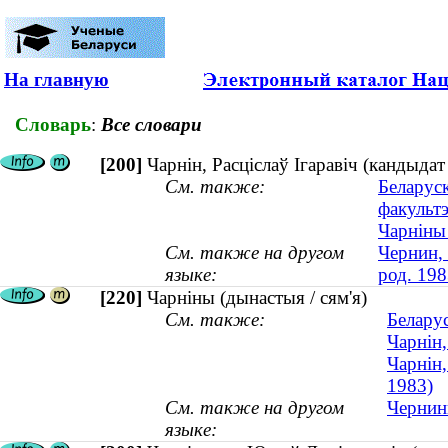
На главную
Словарь
:
Все словари
[200]
Чарнін, Расціслаў Ігаравіч (кандыдат
См. также:
Беларуск
факульт
Чарніны 
См. также на другом
Чернин, 
языке:
род. 198
[220]
Чарніны (дынастыя / сям'я)
См. также:
Беларус
Чарнін,
Чарнін,
1983)
См. также на другом
Чернины
языке: